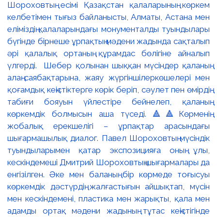
Шороховтың есімі Қазақстан қалаларының көркем
келбетімен тығыз байланысты, Алматы, Астана мен
еліміздің қалаларындағы монументалды туындылары
бүгінде бірнеше ұрпақтың мәдени жадында сақталып
әрі қалалық ортаның құрамдас бөлігіне айналып
үлгерді. Шебер қолынан шыққан мүсіндер қаланың
алаң-саябақтарына, жаяу жүргіншілеркөшелері мен
қоғамдық кеңістіктерге көрік беріп, сәулет пен өмірдің
табиғи бояуын үйлестіре бейнелеп, қаланың
көркемдік болмысын аша түседі. 🔺🔺Көрменің
жобалық ерекшелігі – ұрпақтар арасындағы
шығармашылық диалог. Павел Шороховтың мүсіндік
туындыларымен қатар экспозицияға оның ұлы,
кескіндемеші Дмитрий Шороховтың шығармалары да
енгізілген. Әке мен баланың бір көрмеде тоғысуы
көркемдік дәстүрдің жалғастығын айшықтап, мүсін
мен кескіндемені, пластика мен жарықты, қала мен
адамды ортақ мәдени жадының тұтас кеңістігінде