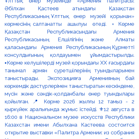
Ұлттық өнер музейінде «Армения палитрасы:
Әбілхан Қастеев атындағы Қазақстан
Республикасының Ұлттық өнер музейі қорынан»
көрмесінің салтанатты ашылуы өтеді. ▫️Көрме
Қазақстан Республикасындағы Армения
Республикасының Елшілігінің және Алматы
қаласындағы Армения Республикасының Құрметті
консулдығының қолдауымен ұйымдастырылды.
▪️Көрме келушілерді музей қорындағы ХХ ғасырдағы
танымал армян суретшілерінің туындыларымен
таныстырады. Экспозицияға Арменияның бай
көркемдік дәстүрлерімен таныстыратын кескіндеме,
мүсін және сәндік-қолданбалы өнер туындылары
қойылған. 📍 Көрме 2026 жылғы 12 тамыз - 2
қыркүйек аралығында жұмыс істейді. ⚜️12 августа в
16:00 в Национальном музее искусств Республики
Казахстан имени Абылхана Кастеева состоится
открытие выставки «Палитра Армении: из собрания