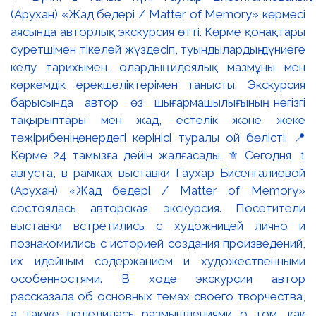
(Арухан) «Жад бедері / Matter of Memory» көрмесі
аясында авторлық экскурсия өтті. Көрме қонақтары
суретшімен тікелей жүздесіп, туындылардың дүниеге
келу тарихымен, олардың идеялық мазмұны мен
көркемдік ерекшеліктерімен танысты. Экскурсия
барысында автор өз шығармашылығының негізгі
тақырыптары мен жад, естелік және жеке
тәжірибенің өнердегі көрінісі туралы ой бөлісті. 📍
Көрме 24 тамызға дейін жалғасады. ⚜️ Сегодня, 1
августа, в рамках выставки Гаухар Бисенгалиевой
(Арухан) «Жад бедері / Matter of Memory»
состоялась авторская экскурсия. Посетители
выставки встретились с художницей лично и
познакомились с историей создания произведений,
их идейным содержанием и художественными
особенностями. В ходе экскурсии автор
рассказала об основных темах своего творчества,
а также поделилась размышлениями о том, как