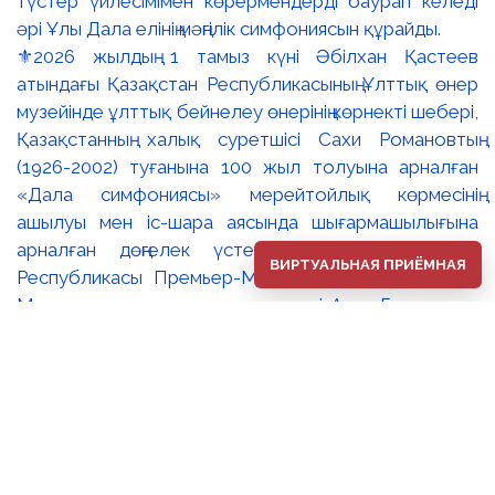
⚜️2026 жылдың 1 тамыз күні Әбілхан Қастеев
атындағы Қазақстан Республикасының Ұлттық өнер
музейінде ұлттық бейнелеу өнерінің көрнекті шебері,
Қазақстанның халық суретшісі Сахи Романовтың
(1926-2002) туғанына 100 жыл толуына арналған
«Дала симфониясы» мерейтойлық көрмесінің
ашылуы мен іс-шара аясында шығармашылығына
арналған дөңгелек үстел өтті. 🔹Қазақстан
ВИРТУАЛЬНАЯ ПРИЁМНАЯ
Республикасы Премьер-Министрінің орынбасары –
Мәдениет және ақпарат министрі Аида Ғалымқызы
Балаева Сахи Романовтың туғанына 100 жыл
толуына арналған «Дала симфониясы»
мерейтойлық көрмесінің ашылуына орай құттықтау
хатын жолдады. Құттықтау хатында Сахи
Романовтың қазақ бейнелеу өнерінде ұлттық
кескіндеме мен графиканың дамуына зор үлес қосқан