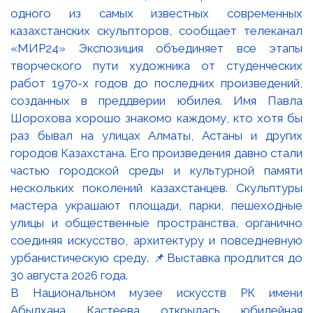
В Национальном музее искусств РК имени
Абылхана Кастеева открылась юбилейная