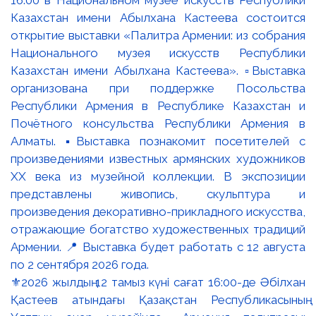
⚜️2026 жылдың 12 тамыз күні сағат 16:00-де Әбілхан
Қастеев атындағы Қазақстан Республикасының