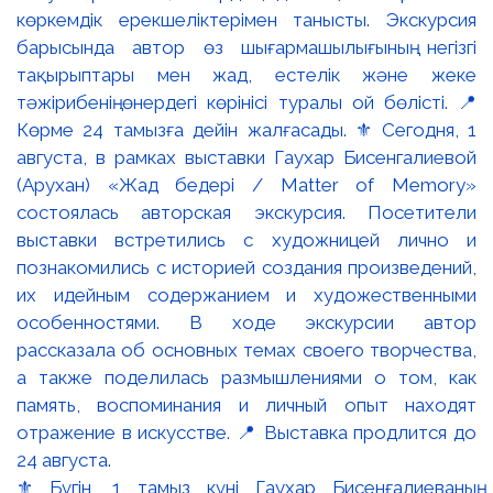
⚜️ Бүгін, 1 тамыз күні Гаухар Бисенғалиеваның