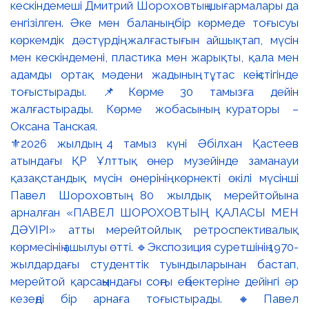
⚜️2026 жылдың 4 тамыз күні Әбілхан Қастеев
атындағы ҚР Ұлттық өнер музейінде заманауи
қазақстандық мүсін өнерінің көрнекті өкілі мүсінші
Павел Шороховтың 80 жылдық мерейтойына
арналған «ПАВЕЛ ШОРОХОВТЫҢ ҚАЛАСЫ МЕН
ДӘУІРІ» атты мерейтойлық ретроспективалық
көрмесінің ашылуы өтті. 🔹Экспозиция суретшінің 1970-
жылдардағы студенттік туындыларынан бастап,
мерейтой қарсаңындағы соңғы еңбектеріне дейінгі әр
кезеңді бір арнаға тоғыстырады. 🔸Павел