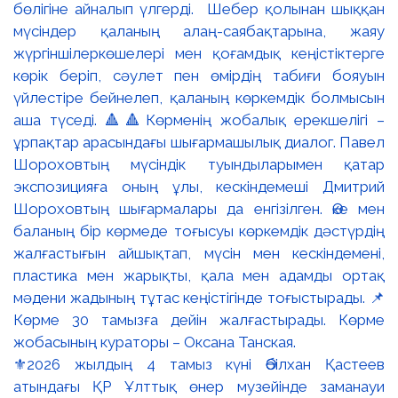
⚜️2026 жылдың 4 тамыз күні Әбілхан Қастеев
атындағы ҚР Ұлттық өнер музейінде заманауи