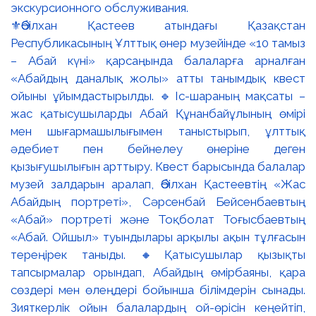
⚜️Әбілхан Қастеев атындағы Қазақстан
Республикасының Ұлттық өнер музейінде «10 тамыз
– Абай күні» қарсаңында балаларға арналған
«Абайдың даналық жолы» атты танымдық квест
ойыны ұйымдастырылды. 🔹Іс-шараның мақсаты –
жас қатысушыларды Абай Құнанбайұлының өмірі
мен шығармашылығымен таныстырып, ұлттық
әдебиет пен бейнелеу өнеріне деген
қызығушылығын арттыру. Квест барысында балалар
музей залдарын аралап, Әбілхан Қастеевтің «Жас
Абайдың портреті», Сәрсенбай Бейсенбаевтың
«Абай» портреті және Тоқболат Тоғысбаевтың
«Абай. Ойшыл» туындылары арқылы ақын тұлғасын
тереңірек таныды. 🔸Қатысушылар қызықты
тапсырмалар орындап, Абайдың өмірбаяны, қара
сөздері мен өлеңдері бойынша білімдерін сынады.
Зияткерлік ойын балалардың ой-өрісін кеңейтіп,