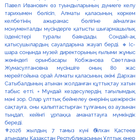
⚜️2026 жылдың 7 тамыз күні Әбілхан Қастеев
атындағы Қазақстан Республикасының Ұлттық өнер