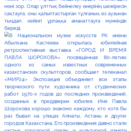
мәні зор. Олар ұлттық бейнелеу өнерінің шежіресін
сақтауға, оны қалыптастырған тұлғаның өз аузынан
тыңдап, кейінгі ұрпаққа аманаттауға мүмкіндік
береді.