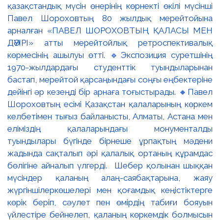
қазақстандық мүсін өнерінің көрнекті өкілі мүсінші
Павел Шороховтың 80 жылдық мерейтойына
арналған «ПАВЕЛ ШОРОХОВТЫҢ ҚАЛАСЫ МЕН
ДӘУІРІ» атты мерейтойлық ретроспективалық
көрмесінің ашылуы өтті. 🔹Экспозиция суретшінің
1970-жылдардағы студенттік туындыларынан
бастап, мерейтой қарсаңындағы соңғы еңбектеріне
дейінгі әр кезеңді бір арнаға тоғыстырады. 🔸Павел
Шороховтың есімі Қазақстан қалаларының көркем
келбетімен тығыз байланысты, Алматы, Астана мен
еліміздің қалаларындағы монументалды
туындылары бүгінде бірнеше ұрпақтың мәдени
жадында сақталып әрі қалалық ортаның құрамдас
бөлігіне айналып үлгерді. Шебер қолынан шыққан
мүсіндер қаланың алаң-саябақтарына, жаяу
жүргіншілеркөшелері мен қоғамдық кеңістіктерге
көрік беріп, сәулет пен өмірдің табиғи бояуын
үйлестіре бейнелеп, қаланың көркемдік болмысын