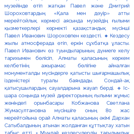
музейінде өтіп жатқан Павел және Дмитрий
Шороховтардың «Қала мен дәуір» атты
мерейтойлық көрмесі аясында музейдің ғылыми
қызметкерлері көрнекті қазақстандық мүсінші
Павел Иванович Шороховпен кездесті. 🔸Кездесу
жылы атмосферада өтіп, еркін сұхбатқа ұласты.
Павел Иванович өз туындыларының дүниеге келу
тарихымен бөлісіп, Алматы қаласының көркем
келбетінің ажырамас бөлігіне айналған
монументалды мүсіндерге қатысты шығармашылық
ізденістері туралы баяндады. Сондай-ақ
қатысушылардың сауалдарына жауап берді. 🔹Іс-
шара соңында музей директорының ғылыми жұмыс
жөніндегі орынбасары Кобжанова Светлана
Жумасултановна мүсіншіге оның 80 жас
мерейтойына орай Алматы қаласының әкімі Дархан
Сатыбалдының атынан жолданған құттықтау хатын
табыс етті. ▫️Мұндай кездесулердің тағылымдық