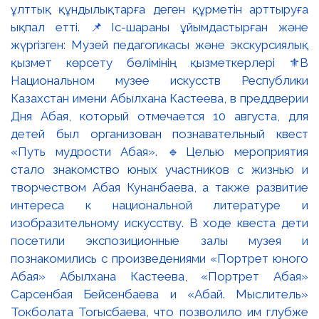
ұлттық құндылықтарға деген құрметін арттыруға
ықпал етті. 📌Іс-шараны ұйымдастырған және
жүргізген: Музей педагогикасы және экскурсиялық
қызмет көрсету бөлімінің қызметкерлері ⚜️В
Национальном музее искусств Республики
Казахстан имени Абылхана Кастеева, в преддверии
Дня Абая, который отмечается 10 августа, для
детей был организован познавательный квест
«Путь мудрости Абая». 🔹Целью мероприятия
стало знакомство юных участников с жизнью и
творчеством Абая Кунанбаева, а также развитие
интереса к национальной литературе и
изобразительному искусству. В ходе квеста дети
посетили экспозиционные залы музея и
познакомились с произведениями «Портрет юного
Абая» Абылхана Кастеева, «Портрет Абая»
Сарсенбая Бейсенбаева и «Абай. Мыслитель»
Токболата Тогысбаева, что позволило им глубже