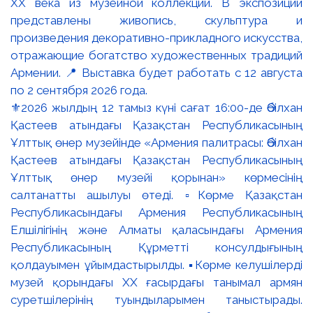
⚜️2026 жылдың 12 тамыз күні сағат 16:00-де Әбілхан
Қастеев атындағы Қазақстан Республикасының
Ұлттық өнер музейінде «Армения палитрасы: Әбілхан
Қастеев атындағы Қазақстан Республикасының
Ұлттық өнер музейі қорынан» көрмесінің
салтанатты ашылуы өтеді. ▫️Көрме Қазақстан
Республикасындағы Армения Республикасының
Елшілігінің және Алматы қаласындағы Армения
Республикасының Құрметті консулдығының
қолдауымен ұйымдастырылды. ▪️Көрме келушілерді
музей қорындағы ХХ ғасырдағы танымал армян
суретшілерінің туындыларымен таныстырады.