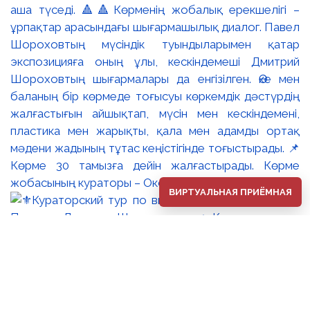
аша түседі. 🔺🔺Көрменің жобалық ерекшелігі –
ұрпақтар арасындағы шығармашылық диалог. Павел
Шороховтың мүсіндік туындыларымен қатар
экспозицияға оның ұлы, кескіндемеші Дмитрий
Шороховтың шығармалары да енгізілген. Әке мен
баланың бір көрмеде тоғысуы көркемдік дәстүрдің
жалғастығын айшықтап, мүсін мен кескіндемені,
пластика мен жарықты, қала мен адамды ортақ
мәдени жадының тұтас кеңістігінде тоғыстырады. 📌
Көрме 30 тамызға дейін жалғастырады. Көрме
жобасының кураторы – Оксана Танская.
ВИРТУАЛЬНАЯ ПРИЁМНАЯ