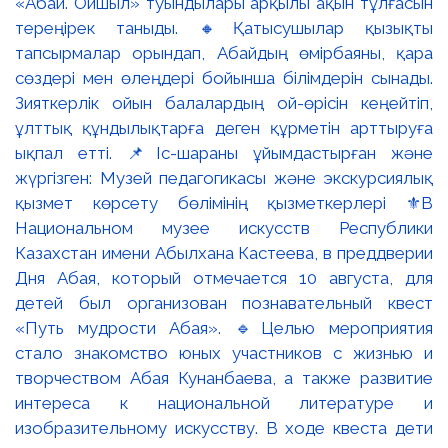
«Абай. Ойшыл» туындылары арқылы ақын тұлғасын
тереңірек таныды. 🔸Қатысушылар қызықты
тапсырмалар орындап, Абайдың өмірбаяны, қара
сөздері мен өлеңдері бойынша білімдерін сынады.
Зияткерлік ойын балалардың ой-өрісін кеңейтіп,
ұлттық құндылықтарға деген құрметін арттыруға
ықпал етті. 📌Іс-шараны ұйымдастырған және
жүргізген: Музей педагогикасы және экскурсиялық
қызмет көрсету бөлімінің қызметкерлері ⚜️В
Национальном музее искусств Республики
Казахстан имени Абылхана Кастеева, в преддверии
Дня Абая, который отмечается 10 августа, для
детей был организован познавательный квест
«Путь мудрости Абая». 🔹Целью мероприятия
стало знакомство юных участников с жизнью и
творчеством Абая Кунанбаева, а также развитие
интереса к национальной литературе и
изобразительному искусству. В ходе квеста дети