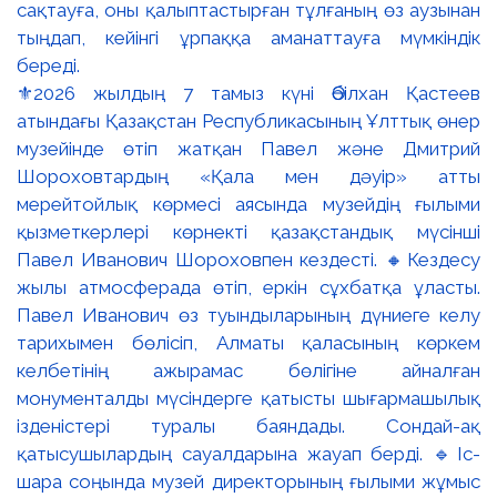
⚜️2026 жылдың 7 тамыз күні Әбілхан Қастеев
атындағы Қазақстан Республикасының Ұлттық өнер
музейінде өтіп жатқан Павел және Дмитрий
Шороховтардың «Қала мен дәуір» атты
мерейтойлық көрмесі аясында музейдің ғылыми
қызметкерлері көрнекті қазақстандық мүсінші
Павел Иванович Шороховпен кездесті. 🔸Кездесу
жылы атмосферада өтіп, еркін сұхбатқа ұласты.
Павел Иванович өз туындыларының дүниеге келу
тарихымен бөлісіп, Алматы қаласының көркем
келбетінің ажырамас бөлігіне айналған
монументалды мүсіндерге қатысты шығармашылық
ізденістері туралы баяндады. Сондай-ақ
қатысушылардың сауалдарына жауап берді. 🔹Іс-
шара соңында музей директорының ғылыми жұмыс