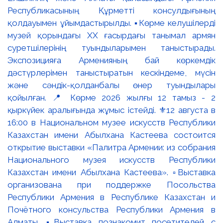
Республикасының Құрметті консулдығының
қолдауымен ұйымдастырылды. ▪️Көрме келушілерді
музей қорындағы ХХ ғасырдағы танымал армян
суретшілерінің туындыларымен таныстырады.
Экспозицияға Арменияның бай көркемдік
дәстүрлерімен таныстыратын кескіндеме, мүсін
және сәндік-қолданбалы өнер туындылары
қойылған. 📍 Көрме 2026 жылғы 12 тамыз - 2
қыркүйек аралығында жұмыс істейді. ⚜️12 августа в
16:00 в Национальном музее искусств Республики
Казахстан имени Абылхана Кастеева состоится
открытие выставки «Палитра Армении: из собрания
Национального музея искусств Республики
Казахстан имени Абылхана Кастеева». ▫️Выставка
организована при поддержке Посольства
Республики Армения в Республике Казахстан и
Почётного консульства Республики Армения в
Алматы. ▪️Выставка познакомит посетителей с