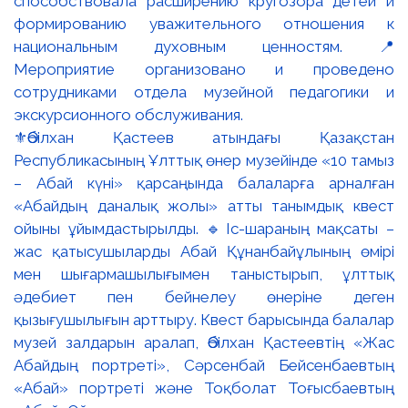
⚜️Әбілхан Қастеев атындағы Қазақстан
Республикасының Ұлттық өнер музейінде «10 тамыз
– Абай күні» қарсаңында балаларға арналған
«Абайдың даналық жолы» атты танымдық квест
ойыны ұйымдастырылды. 🔹Іс-шараның мақсаты –
жас қатысушыларды Абай Құнанбайұлының өмірі
мен шығармашылығымен таныстырып, ұлттық
әдебиет пен бейнелеу өнеріне деген
қызығушылығын арттыру. Квест барысында балалар
музей залдарын аралап, Әбілхан Қастеевтің «Жас
Абайдың портреті», Сәрсенбай Бейсенбаевтың
«Абай» портреті және Тоқболат Тоғысбаевтың