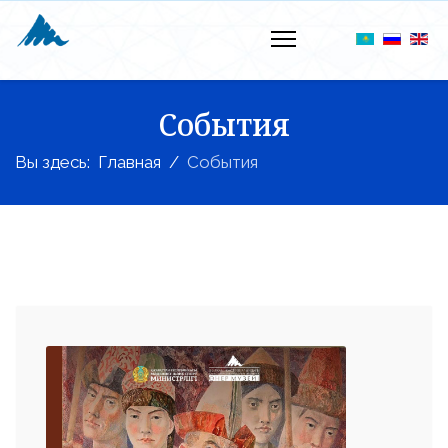
События
Вы здесь:
Главная
События