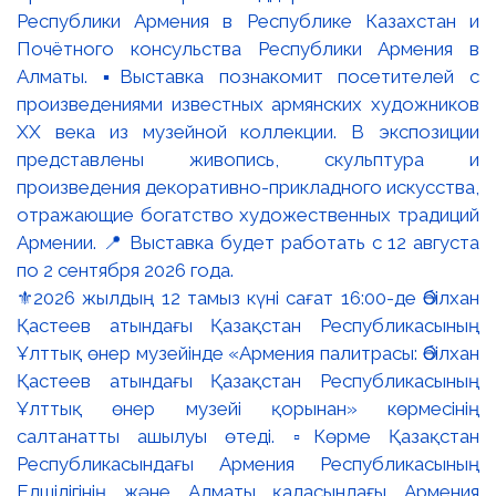
⚜️2026 жылдың 12 тамыз күні сағат 16:00-де Әбілхан
Қастеев атындағы Қазақстан Республикасының
Ұлттық өнер музейінде «Армения палитрасы: Әбілхан
Қастеев атындағы Қазақстан Республикасының
Ұлттық өнер музейі қорынан» көрмесінің
салтанатты ашылуы өтеді. ▫️Көрме Қазақстан
Республикасындағы Армения Республикасының
Елшілігінің және Алматы қаласындағы Армения