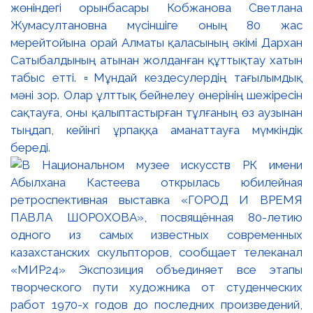
жөніндегі орынбасары Кобжанова Светлана
Жумасултановна мүсіншіге оның 80 жас
мерейтойына орай Алматы қаласының әкімі Дархан
Сатыбалдының атынан жолданған құттықтау хатын
табыс етті. ▫️Мұндай кездесулердің тағылымдық
мәні зор. Олар ұлттық бейнелеу өнерінің шежіресін
сақтауға, оны қалыптастырған тұлғаның өз аузынан
тыңдап, кейінгі ұрпаққа аманаттауға мүмкіндік
береді.