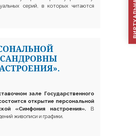
ВИРТУАЛЬНАЯ П
уальных серий, в которых читаются
РСОНАЛЬНОЙ
КСАНДРОВНЫ
АСТРОЕНИЯ».
ставочном зале Государственного
 состоится открытие персональной
нской
«
Симфония настроения
».
В
ений живописи и графики.