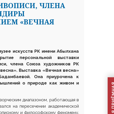
ИВОПИСИ, ЧЛЕНА
НДИРЫ
НИЕМ «ВЕЧНАЯ
музее искусств РК имени Абылхана
рытие персональной выставки
иси, члена Союза художников РК
 весна».
Выставка «Вечная весна»
Бадамбаевой. Она приурочена к
мышлений о природе как живом и
ворческим диапазоном, работающая в
вался на пересечении академической
ивописному и философскому феномену.