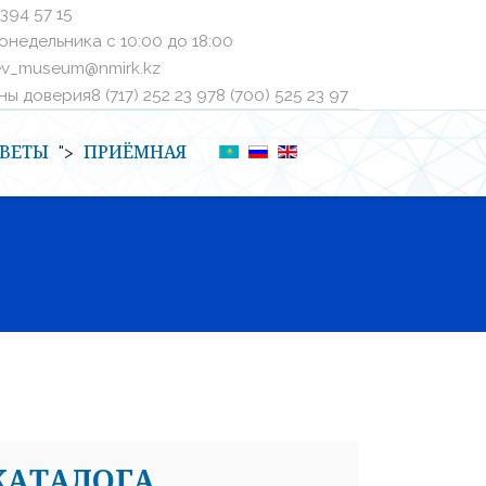
 394 57 15
онедельника с 10:00 до 18:00
ev_museum@nmirk.kz
 доверияㅤ8 (717) 252 23 97ㅤㅤ8 (700) 525 23 97
ВЕТЫ
ПРИЁМНАЯ
">
КАТАЛОГА