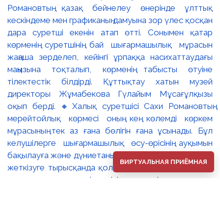
Романовтың қазақ бейнелеу өнерінде ұлттық
кескіндеме мен графиканың дамуына зор үлес қосқан
дара суретші екенін атап өтті. Сонымен қатар
көрменің суретшінің бай шығармашылық мұрасын
жаңаша зерделеп, кейінгі ұрпаққа насихаттаудағы
маңызына тоқталып, көрменің табысты өтуіне
тілектестік білдірді. Құттықтау хатын музей
директоры Жұмабекова Гүлайым Мұсағұлқызы
оқып берді. 🔸Халық суретшісі Сахи Романовтың
мерейтойлық көрмесі оның кең көлемді көркем
мұрасының тек аз ғана бөлігін ғана ұсынады. Бұл
келушілерге шығармашылық өсу-өрісінің ауқымын
бақылауға және дүниетанымы мен сезімдерін толық
ВИРТУАЛЬНАЯ ПРИЁМНАЯ
жеткізуге тырысқанда қолданған тақырыптары мен
стилистикалық тәсілдерінің әлеуетін зерттеуге
мүмкіндік береді. 🔺Сахи Романовтың бейнелер әлемі
өзінің эпикалық кеңдігімен, көркемдік шеберлігімен,
сезім шынайылығымен, ой тереңдігімен және жарқын