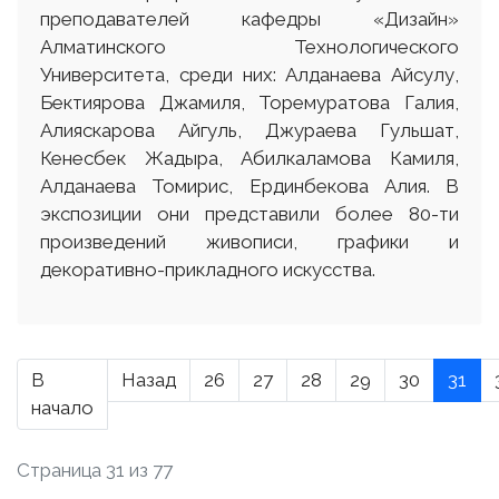
преподавателей кафедры «Дизайн»
Алматинского Технологического
Университета, среди них: Алданаева Айсулу,
Бектиярова Джамиля, Торемуратова Галия,
Алияскарова Айгуль, Джураева Гульшат,
Кенесбек Жадыра, Абилкаламова Камиля,
Алданаева Томирис, Ердинбекова Алия. В
экспозиции они представили более 80-ти
произведений живописи, графики и
декоративно-прикладного искусства.
В
Назад
26
27
28
29
30
31
начало
Страница 31 из 77