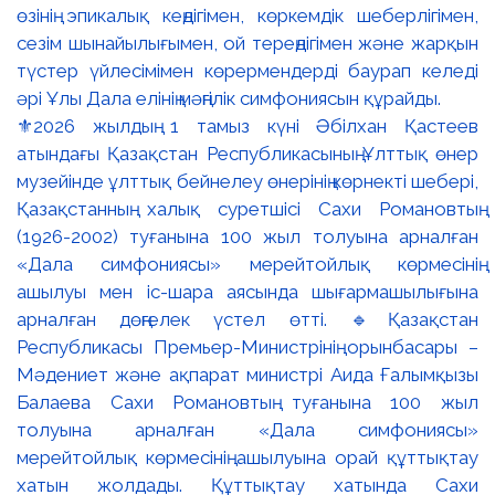
⚜️2026 жылдың 1 тамыз күні Әбілхан Қастеев
атындағы Қазақстан Республикасының Ұлттық өнер
музейінде ұлттық бейнелеу өнерінің көрнекті шебері,
Қазақстанның халық суретшісі Сахи Романовтың
(1926-2002) туғанына 100 жыл толуына арналған
«Дала симфониясы» мерейтойлық көрмесінің
ашылуы мен іс-шара аясында шығармашылығына
арналған дөңгелек үстел өтті. 🔹Қазақстан
Республикасы Премьер-Министрінің орынбасары –
Мәдениет және ақпарат министрі Аида Ғалымқызы
Балаева Сахи Романовтың туғанына 100 жыл
толуына арналған «Дала симфониясы»
мерейтойлық көрмесінің ашылуына орай құттықтау
хатын жолдады. Құттықтау хатында Сахи