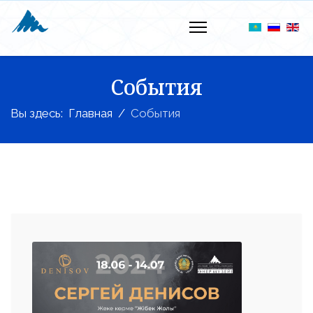
События
Вы здесь:
Главная
События