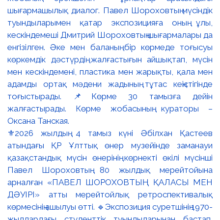
⚜️2026 жылдың 4 тамыз күні Әбілхан Қастеев
атындағы ҚР Ұлттық өнер музейінде заманауи
қазақстандық мүсін өнерінің көрнекті өкілі мүсінші
Павел Шороховтың 80 жылдық мерейтойына
арналған «ПАВЕЛ ШОРОХОВТЫҢ ҚАЛАСЫ МЕН
ДӘУІРІ» атты мерейтойлық ретроспективалық
көрмесінің ашылуы өтті. 🔹Экспозиция суретшінің 1970-
жылдардағы студенттік туындыларынан бастап,