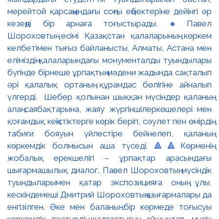
мерейтой қарсаңындағы соңғы еңбектеріне дейінгі әр
кезеңді бір арнаға тоғыстырады. 🔸Павел
Шороховтың есімі Қазақстан қалаларының көркем
келбетімен тығыз байланысты, Алматы, Астана мен
еліміздің қалаларындағы монументалды туындылары
бүгінде бірнеше ұрпақтың мәдени жадында сақталып
әрі қалалық ортаның құрамдас бөлігіне айналып
үлгерді. Шебер қолынан шыққан мүсіндер қаланың
алаң-саябақтарына, жаяу жүргіншілеркөшелері мен
қоғамдық кеңістіктерге көрік беріп, сәулет пен өмірдің
табиғи бояуын үйлестіре бейнелеп, қаланың
көркемдік болмысын аша түседі. 🔺🔺Көрменің
жобалық ерекшелігі – ұрпақтар арасындағы
шығармашылық диалог. Павел Шороховтың мүсіндік
туындыларымен қатар экспозицияға оның ұлы,
кескіндемеші Дмитрий Шороховтың шығармалары да
енгізілген. Әке мен баланың бір көрмеде тоғысуы
көркемдік дәстүрдің жалғастығын айшықтап, мүсін