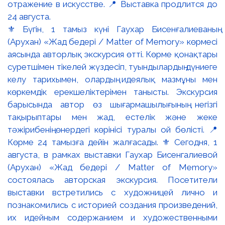
⚜️ Бүгін, 1 тамыз күні Гаухар Бисенғалиеваның
(Арухан) «Жад бедері / Matter of Memory» көрмесі
аясында авторлық экскурсия өтті. Көрме қонақтары
суретшімен тікелей жүздесіп, туындылардың дүниеге
келу тарихымен, олардың идеялық мазмұны мен
көркемдік ерекшеліктерімен танысты. Экскурсия
барысында автор өз шығармашылығының негізгі
тақырыптары мен жад, естелік және жеке
тәжірибенің өнердегі көрінісі туралы ой бөлісті. 📍
Көрме 24 тамызға дейін жалғасады. ⚜️ Сегодня, 1
августа, в рамках выставки Гаухар Бисенгалиевой
(Арухан) «Жад бедері / Matter of Memory»
состоялась авторская экскурсия. Посетители
выставки встретились с художницей лично и
познакомились с историей создания произведений,
их идейным содержанием и художественными