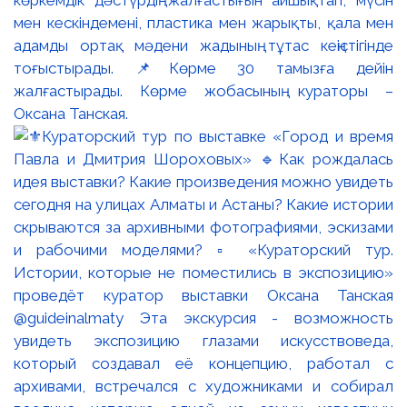
мен кескіндемені, пластика мен жарықты, қала мен
адамды ортақ мәдени жадының тұтас кеңістігінде
тоғыстырады. 📌Көрме 30 тамызға дейін
жалғастырады. Көрме жобасының кураторы –
Оксана Танская.