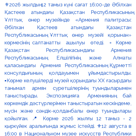
⚜️2026 жылдың 12 тамыз күні сағат 16:00-де Әбілхан
Қастеев атындағы Қазақстан Республикасының
Ұлттық өнер музейінде «Армения палитрасы:
Әбілхан Қастеев атындағы Қазақстан
Республикасының Ұлттық өнер музейі қорынан»
көрмесінің салтанатты ашылуы өтеді. ▫️Көрме
Қазақстан Республикасындағы Армения
Республикасының Елшілігінің және Алматы
қаласындағы Армения Республикасының Құрметті
консулдығының қолдауымен ұйымдастырылды.
▪️Көрме келушілерді музей қорындағы ХХ ғасырдағы
танымал армян суретшілерінің туындыларымен
таныстырады. Экспозицияға Арменияның бай
көркемдік дәстүрлерімен таныстыратын кескіндеме,
мүсін және сәндік-қолданбалы өнер туындылары
қойылған. 📍 Көрме 2026 жылғы 12 тамыз - 2
қыркүйек аралығында жұмыс істейді. ⚜️12 августа в
16:00 в Национальном музее искусств Республики