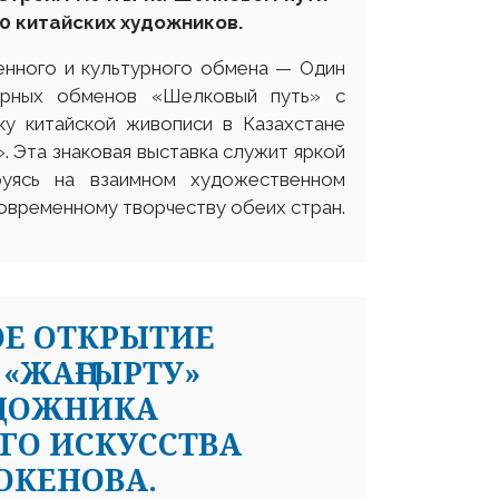
20
китайских художников.
енного и культурного обмена — Один
турных обменов «Шелковый путь» с
у китайской живописи в Казахстане
 Эта знаковая выставка служит яркой
руясь на взаимном художественном
современному творчеству обеих стран.
ОЕ ОТКРЫТИЕ
«ЖАҢҒЫРТУ»
УДОЖНИКА
ГО ИСКУССТВА
ОКЕНОВА.