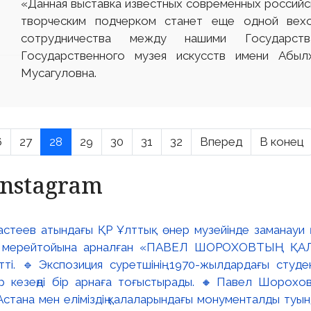
«Данная выставка известных современных российс
творческим подчерком станет еще одной вехо
сотрудничества между нашими Государст
Государственного музея искусств имени Абы
Мусагуловна.
6
27
28
29
30
31
32
Вперед
В конец
Instagram