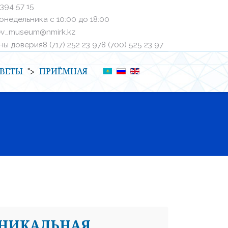
 394 57 15
онедельника с 10:00 до 18:00
ev_museum@nmirk.kz
 доверияㅤ8 (717) 252 23 97ㅤㅤ8 (700) 525 23 97
ВЕТЫ
ПРИЁМНАЯ
">
УНИКАЛЬНАЯ