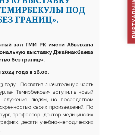
ВИРТУАЛЬНАЯ П
ЬНУЮ ВЫСТАВКУ
ТЕМИРБЕКУЛЫ ПОД
ЕЗ ГРАНИЦ».
чный зал ГМИ РК имени Абылхана
ональную выставку Джайнакбаева
тво без границ»
.
2024 года в 16.00.
3 году. Посвятив значительную часть
Нурлан Темирбекович вступил в новый
е служение людям, но посредством
искренностью своих произведений. По
рург, профессор, доктор медицинских
графиях, десяти учебно-методических
.