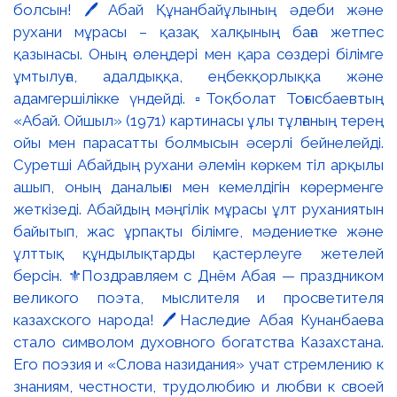
болсын! 🖊️Абай Құнанбайұлының әдеби және
рухани мұрасы – қазақ халқының баға жетпес
қазынасы. Оның өлеңдері мен қара сөздері білімге
ұмтылуға, адалдыққа, еңбекқорлыққа және
адамгершілікке үндейді. ▫️Тоқболат Тоғысбаевтың
«Абай. Ойшыл» (1971) картинасы ұлы тұлғаның терең
ойы мен парасатты болмысын әсерлі бейнелейді.
Суретші Абайдың рухани әлемін көркем тіл арқылы
ашып, оның даналығы мен кемелдігін көрерменге
жеткізеді. Абайдың мәңгілік мұрасы ұлт руханиятын
байытып, жас ұрпақты білімге, мәдениетке және
ұлттық құндылықтарды қастерлеуге жетелей
берсін. ⚜️Поздравляем с Днём Абая — праздником
великого поэта, мыслителя и просветителя
казахского народа! 🖊️Наследие Абая Кунанбаева
стало символом духовного богатства Казахстана.
Его поэзия и «Слова назидания» учат стремлению к
знаниям, честности, трудолюбию и любви к своей