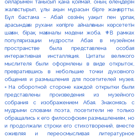
ойларымен танысып қана қоймай, оның өлеңдерін
жалғастырып, ұлы ақын мұрасын бірге жаңғыртты.
Бұл бастама – Абай сөзінің уақыт пен ұрпақ
арасындағы рухани көпірге айналғанын көрсететін
шағын, бірақ мағыналы мәдени жоба. ⚜️В рамках
популяризации мудрости Абая в музейном
пространстве была представлена особая
интерактивная инсталляция. Цитаты великого
мыслителя были оформлены в виде открыток,
превратившись в небольшие точки духовного
общения и размышления для посетителей музея.
▫️На оборотной стороне каждой открытки были
представлены произведения из музейного
собрания с изображением Абая. Знакомясь с
мудрыми словами поэта, посетители не только
обращались к его философским размышлениям, но
и продолжали строки его стихотворений, вместе
оживляя и переосмысливая литературное