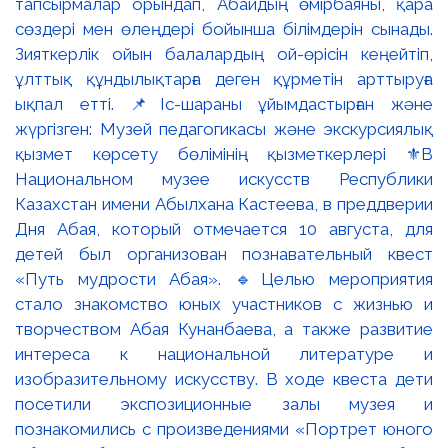
тапсырмалар орындап, Абайдың өмірбаяны, қара
сөздері мен өлеңдері бойынша білімдерін сынады.
Зияткерлік ойын балалардың ой-өрісін кеңейтіп,
ұлттық құндылықтарға деген құрметін арттыруға
ықпал етті. 📌Іс-шараны ұйымдастырған және
жүргізген: Музей педагогикасы және экскурсиялық
қызмет көрсету бөлімінің қызметкерлері ⚜️В
Национальном музее искусств Республики
Казахстан имени Абылхана Кастеева, в преддверии
Дня Абая, который отмечается 10 августа, для
детей был организован познавательный квест
«Путь мудрости Абая». 🔹Целью мероприятия
стало знакомство юных участников с жизнью и
творчеством Абая Кунанбаева, а также развитие
интереса к национальной литературе и
изобразительному искусству. В ходе квеста дети
посетили экспозиционные залы музея и
познакомились с произведениями «Портрет юного