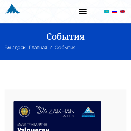
События
Вы здесь:
Главная
События