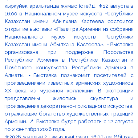
⚜️2026 жылдың 12 тамыз күні сағат 16:00-де Әбілхан