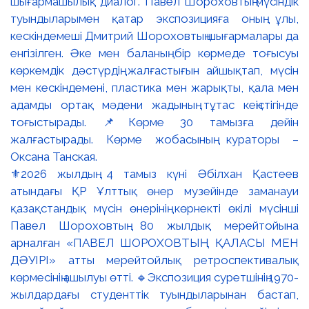
⚜️2026 жылдың 4 тамыз күні Әбілхан Қастеев
атындағы ҚР Ұлттық өнер музейінде заманауи
қазақстандық мүсін өнерінің көрнекті өкілі мүсінші
Павел Шороховтың 80 жылдық мерейтойына
арналған «ПАВЕЛ ШОРОХОВТЫҢ ҚАЛАСЫ МЕН
ДӘУІРІ» атты мерейтойлық ретроспективалық
көрмесінің ашылуы өтті. 🔹Экспозиция суретшінің 1970-
жылдардағы студенттік туындыларынан бастап,