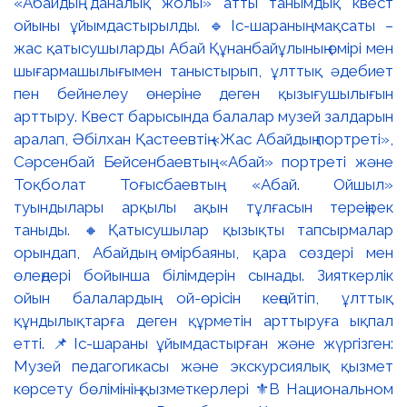
«Абайдың даналық жолы» атты танымдық квест
ойыны ұйымдастырылды. 🔹Іс-шараның мақсаты –
жас қатысушыларды Абай Құнанбайұлының өмірі мен
шығармашылығымен таныстырып, ұлттық әдебиет
пен бейнелеу өнеріне деген қызығушылығын
арттыру. Квест барысында балалар музей залдарын
аралап, Әбілхан Қастеевтің «Жас Абайдың портреті»,
Сәрсенбай Бейсенбаевтың «Абай» портреті және
Тоқболат Тоғысбаевтың «Абай. Ойшыл»
туындылары арқылы ақын тұлғасын тереңірек
таныды. 🔸Қатысушылар қызықты тапсырмалар
орындап, Абайдың өмірбаяны, қара сөздері мен
өлеңдері бойынша білімдерін сынады. Зияткерлік
ойын балалардың ой-өрісін кеңейтіп, ұлттық
құндылықтарға деген құрметін арттыруға ықпал
етті. 📌Іс-шараны ұйымдастырған және жүргізген:
Музей педагогикасы және экскурсиялық қызмет
көрсету бөлімінің қызметкерлері ⚜️В Национальном