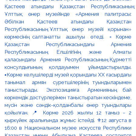
Қастеев атындағы Қазақстан Республикасының
Ұлттық өнер музейінде «Армения палитрасы:
Әбілхан Қастеев атындағы Қазақстан
Республикасының Ұлттық өнер музейі қорынан»
көрмесінің салтанатты ашылуы өтеді. ▫️Көрме
Қазақстан Республикасындағы Армения
Республикасының Елшілігінің және Алматы
қаласындағы Армения Республикасының Құрметті
консулдығының қолдауымен ұйымдастырылды.
▪️Көрме келушілерді музей қорындағы ХХ ғасырдағы
танымал армян суретшілерінің туындыларымен
таныстырады. Экспозицияға Арменияның бай
көркемдік дәстүрлерімен таныстыратын кескіндеме,
мүсін және сәндік-қолданбалы өнер туындылары
қойылған. 📍 Көрме 2026 жылғы 12 тамыз - 2
қыркүйек аралығында жұмыс істейді. ⚜️12 августа в
16:00 в Национальном музее искусств Республики
Казахстан имени Абылхана Кастеева состоится