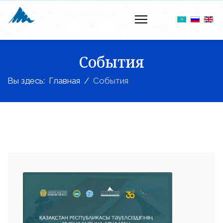
События
Вы здесь:
Главная
События