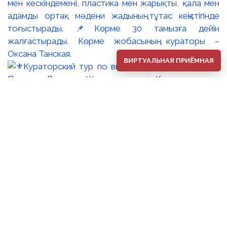
мен кескіндемені, пластика мен жарықты, қала мен
адамды ортақ мәдени жадының тұтас кеңістігінде
тоғыстырады. 📌Көрме 30 тамызға дейін
жалғастырады. Көрме жобасының кураторы –
Оксана Танская.
ВИРТУАЛЬНАЯ ПРИЁМНАЯ