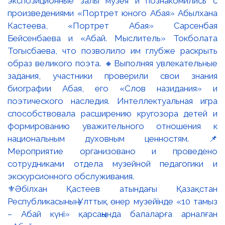
⚜️Әбілхан Қастеев атындағы Қазақстан
Республикасының Ұлттық өнер музейінде «10 тамыз
– Абай күні» қарсаңында балаларға арналған