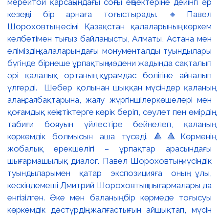
мерейтой қарсаңындағы соңғы еңбектеріне дейінгі әр
кезеңді бір арнаға тоғыстырады. 🔸Павел
Шороховтың есімі Қазақстан қалаларының көркем
келбетімен тығыз байланысты, Алматы, Астана мен
еліміздің қалаларындағы монументалды туындылары
бүгінде бірнеше ұрпақтың мәдени жадында сақталып
әрі қалалық ортаның құрамдас бөлігіне айналып
үлгерді. Шебер қолынан шыққан мүсіндер қаланың
алаң-саябақтарына, жаяу жүргіншілеркөшелері мен
қоғамдық кеңістіктерге көрік беріп, сәулет пен өмірдің
табиғи бояуын үйлестіре бейнелеп, қаланың
көркемдік болмысын аша түседі. 🔺🔺Көрменің
жобалық ерекшелігі – ұрпақтар арасындағы
шығармашылық диалог. Павел Шороховтың мүсіндік
туындыларымен қатар экспозицияға оның ұлы,
кескіндемеші Дмитрий Шороховтың шығармалары да
енгізілген. Әке мен баланың бір көрмеде тоғысуы
көркемдік дәстүрдің жалғастығын айшықтап, мүсін