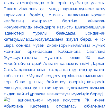
жылы атмосферада өтіп, еркін сұхбатқа ұласты.
Павел Иванович өз туындыларының дүниеге келу
тарихымен бөлісіп, Алматы қаласының көркем
келбетінің ажырамас бөлігіне айналған
монументалды мүсіндерге қатысты шығармашылық
ізденістері туралы баяндады. Сондай-ақ
қатысушылардың сауалдарына жауап берді. 🔹Іс-
шара соңында музей директорының ғылыми жұмыс
жөніндегі орынбасары Кобжанова Светлана
Жумасултановна мүсіншіге оның 80 жас
мерейтойына орай Алматы қаласының әкімі Дархан
Сатыбалдының атынан жолданған құттықтау хатын
табыс етті. ▫️Мұндай кездесулердің тағылымдық мәні
зор. Олар ұлттық бейнелеу өнерінің шежіресін
сақтауға, оны қалыптастырған тұлғаның өз аузынан
тыңдап, кейінгі ұрпаққа аманаттауға мүмкіндік береді.