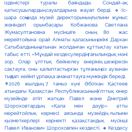
⚜️2026 жылдың 7 тамыз күні Әбілхан Қастеев
атындағы Қазақстан Республикасының Ұлттық өнер
музейінде өтіп жатқан Павел және Дмитрий
Шороховтардың «Қала мен дәуір» атты
мерейтойлық көрмесі аясында музейдің ғылыми
қызметкерлері көрнекті қазақстандық мүсінші
Павел Иванович Шороховпен кездесті. 🔸Кездесу