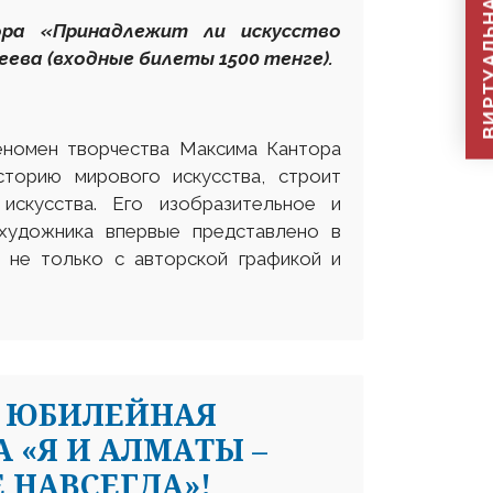
ВИРТУАЛЬНАЯ П
ора «Принадлежит ли искусство
еева (входные билеты 1500 тенге).
еномен творчества Максима Кантора
сторию мирового искусства, строит
искусства. Его изобразительное и
художника впервые представлено в
я не только с авторской графикой и
Я ЮБИЛЕЙНАЯ
 «Я И АЛМАТЫ –
 НАВСЕГДА»!