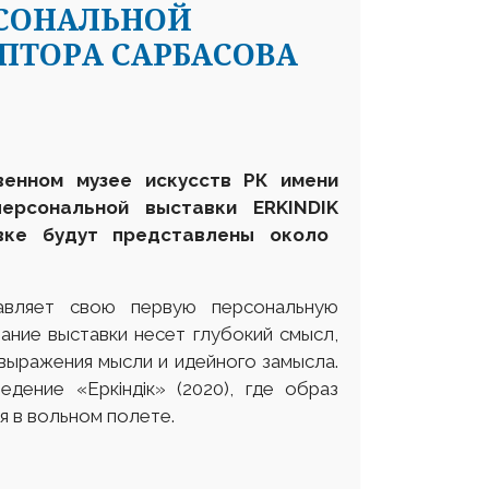
РСОНАЛЬНОЙ
ЬПТОРА САРБАСОВА
венном музее искусств РК имени
персональной выставки
ERKINDIK
вке
будут представлены
около
авляет свою первую персональную
ание выставки несет глубокий смысл,
выражения мысли и идейного замысла.
дение «Еркіндік» (2020), где образ
аря в вольном полете.