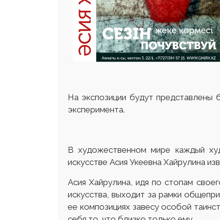
На экспозиции будут представлены 
эксперимента.
В художественном мире каждый ху
искусстве Асия Укеевна Хайрулина изв
Асия Хайрулина, идя по стопам своег
искусства, выходит за рамки общепр
ее композициях завесу особой таинс
себя то, что близко только ему.