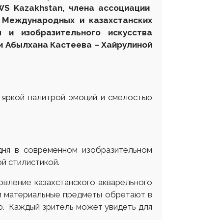
S Kazakhstan, член
а
ассоциации
М
еждународных и казахстанских
 и изобразительного искусства
и Абылхана Кастеева – Хайрулиной
 яркой палитрой эмоций и смелостью
ня в современном изобразительном
ой стилистикой.
новление казахстанского акварельного
 и материальные предметы обретают в
ю. Каждый зритель может увидеть для