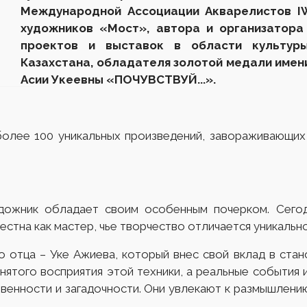
Международной Ассоциации Акварелистов IW
художников «Мост»
, а
втор
а
и организатор
а
проектов и выставок в области культуры
Казахстана
, обладателя золотой медали имен
Асии Укеевны
«ПОЧУВСТВУЙ...»
.
более 100 уникальных произведений, завораживающих
дожник обладает своим особенным почерком. Сегод
естна как мастер, чье творчество отличается уникальн
о отца – Уке Ажиева, который внес свой вклад в ста
инятого восприятия этой техники, а реальные события
твенности и загадочности. Они увлекают к размышлени