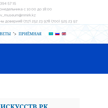
 394 57 15
онедельника с 10:00 до 18:00
ev_museum@nmirk.kz
 доверияㅤ8 (717) 252 23 97ㅤㅤ8 (700) 525 23 97
ВЕТЫ
ПРИЁМНАЯ
">
ИСКУССТВ РК