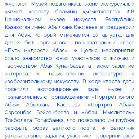
жүргізген: Музей педагогикасы және экскурсиялық
қызмет көрсету бөлімінің қызметкерлері ⚜️В
Национальном музее искусств Республики
Казахстан имени Абылхана Кастеева, в преддверии
Дня Абая, который отмечается 10 августа, для
детей был организован познавательный квест
«Путь мудрости Абая». 🔹Целью мероприятия
стало знакомство юных участников с жизнью и
творчеством Абая Кунанбаева, а также развитие
интереса к национальной литературе и
изобразительному искусству. В ходе квеста дети
посетили экспозиционные залы музея и
познакомились с произведениями «Портрет юного
Абая» Абылхана Кастеева, «Портрет Абая»
Сарсенбая Бейсенбаева и «Абай. Мыслитель»
Токболата Тогысбаева, что позволило им глубже
раскрыть образ великого поэта. 🔸Выполняя
увлекательные задания, участники проверили свои