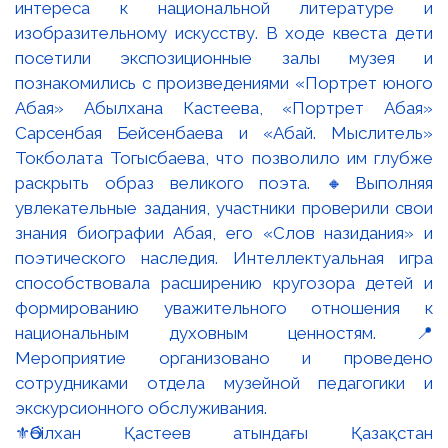
⚜️Әбілхан Қастеев атындағы Қазақстан