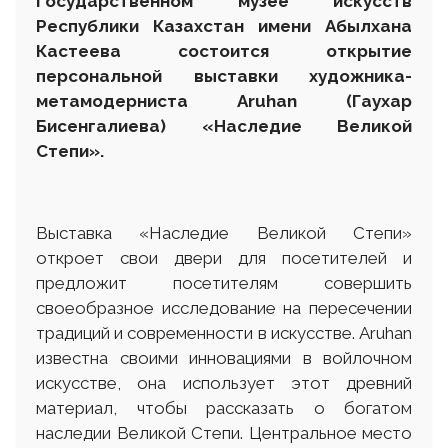
Государственном музее искусств
Р
еспублики
К
азахстан
им
ени
Абылхана
Кастеева состоится открытие
персональной выставки художника-
метамодерниста
Aruhan
(Гаухар
Бисенгалиева) «Наследие Великой
Степи».
Выставка «Наследие Великой Степи»
откроет свои двери для посетителей и
предложит посетителям совершить
своеобразное исследование на пересечении
традиций и современности в искусстве. Aruhan
известна своими инновациями в войлочном
искусстве, она использует этот древний
материал, чтобы рассказать о богатом
наследии Великой Степи. Центральное место