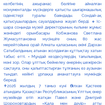
⚜️2026 жылдың 7 тамыз күні Әбілхан Қастеев
атындағы Қазақстан Республикасының Ұлттық өнер
музейінде өтіп жатқан Павел және Дмитрий
Шороховтардың «Қала мен дәуір» атты