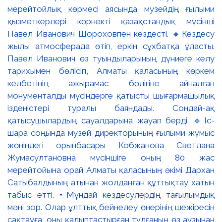
мерейтойлық көрмесі аясында музейдің ғылыми
қызметкерлері көрнекті қазақстандық мүсінші
Павел Иванович Шороховпен кездесті. 🔸Кездесу
жылы атмосферада өтіп, еркін сұхбатқа ұласты.
Павел Иванович өз туындыларының дүниеге келу
тарихымен бөлісіп, Алматы қаласының көркем
келбетінің ажырамас бөлігіне айналған
монументалды мүсіндерге қатысты шығармашылық
ізденістері туралы баяндады. Сондай-ақ
қатысушылардың сауалдарына жауап берді. 🔹Іс-
шара соңында музей директорының ғылыми жұмыс
жөніндегі орынбасары Кобжанова Светлана
Жумасултановна мүсіншіге оның 80 жас
мерейтойына орай Алматы қаласының әкімі Дархан
Сатыбалдының атынан жолданған құттықтау хатын
табыс етті. ▫️Мұндай кездесулердің тағылымдық
мәні зор. Олар ұлттық бейнелеу өнерінің шежіресін
сақтауға, оны қалыптастырған тұлғаның өз аузынан