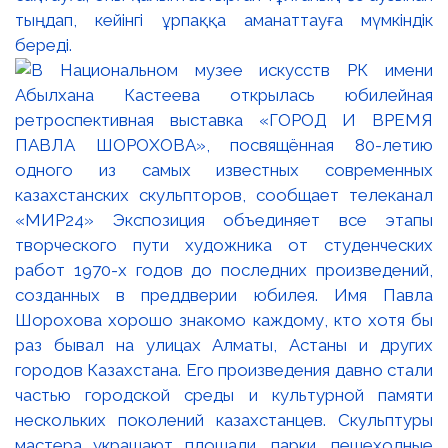
тыңдап, кейінгі ұрпаққа аманаттауға мүмкіндік
береді.