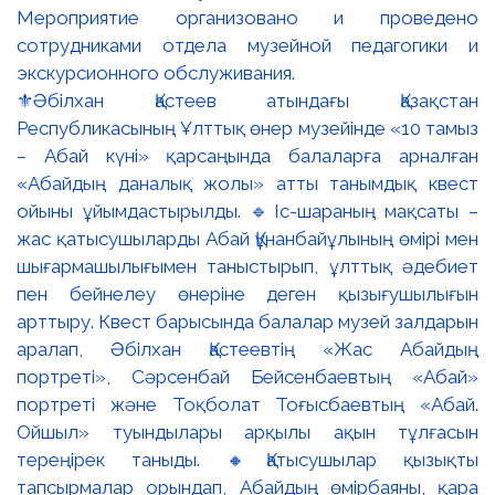
⚜️Әбілхан Қастеев атындағы Қазақстан
Республикасының Ұлттық өнер музейінде «10 тамыз
– Абай күні» қарсаңында балаларға арналған
«Абайдың даналық жолы» атты танымдық квест
ойыны ұйымдастырылды. 🔹Іс-шараның мақсаты –
жас қатысушыларды Абай Құнанбайұлының өмірі мен
шығармашылығымен таныстырып, ұлттық әдебиет
пен бейнелеу өнеріне деген қызығушылығын
арттыру. Квест барысында балалар музей залдарын
аралап, Әбілхан Қастеевтің «Жас Абайдың
портреті», Сәрсенбай Бейсенбаевтың «Абай»
портреті және Тоқболат Тоғысбаевтың «Абай.
Ойшыл» туындылары арқылы ақын тұлғасын
тереңірек таныды. 🔸Қатысушылар қызықты
тапсырмалар орындап, Абайдың өмірбаяны, қара