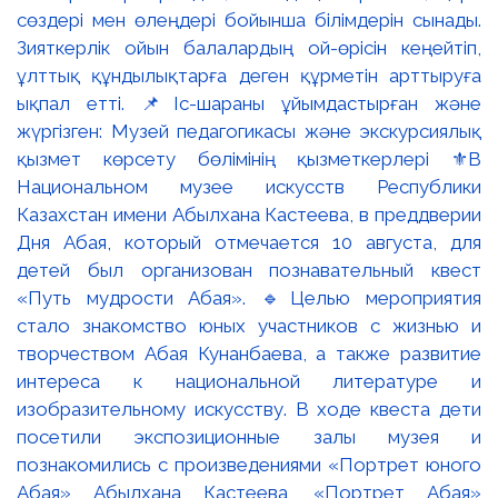
сөздері мен өлеңдері бойынша білімдерін сынады.
Зияткерлік ойын балалардың ой-өрісін кеңейтіп,
ұлттық құндылықтарға деген құрметін арттыруға
ықпал етті. 📌Іс-шараны ұйымдастырған және
жүргізген: Музей педагогикасы және экскурсиялық
қызмет көрсету бөлімінің қызметкерлері ⚜️В
Национальном музее искусств Республики
Казахстан имени Абылхана Кастеева, в преддверии
Дня Абая, который отмечается 10 августа, для
детей был организован познавательный квест
«Путь мудрости Абая». 🔹Целью мероприятия
стало знакомство юных участников с жизнью и
творчеством Абая Кунанбаева, а также развитие
интереса к национальной литературе и
изобразительному искусству. В ходе квеста дети
посетили экспозиционные залы музея и
познакомились с произведениями «Портрет юного
Абая» Абылхана Кастеева, «Портрет Абая»