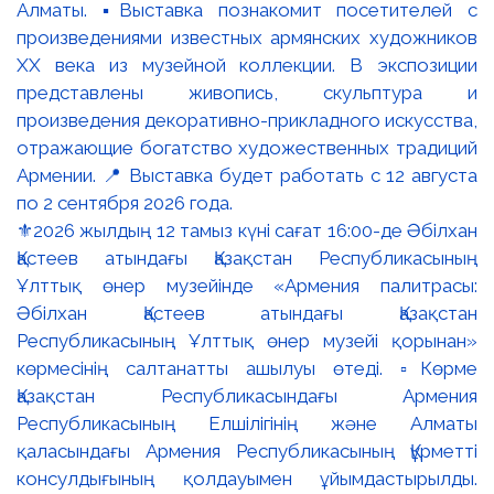
⚜️2026 жылдың 12 тамыз күні сағат 16:00-де Әбілхан
Қастеев атындағы Қазақстан Республикасының
Ұлттық өнер музейінде «Армения палитрасы:
Әбілхан Қастеев атындағы Қазақстан
Республикасының Ұлттық өнер музейі қорынан»
көрмесінің салтанатты ашылуы өтеді. ▫️Көрме
Қазақстан Республикасындағы Армения
Республикасының Елшілігінің және Алматы
қаласындағы Армения Республикасының Құрметті
консулдығының қолдауымен ұйымдастырылды.