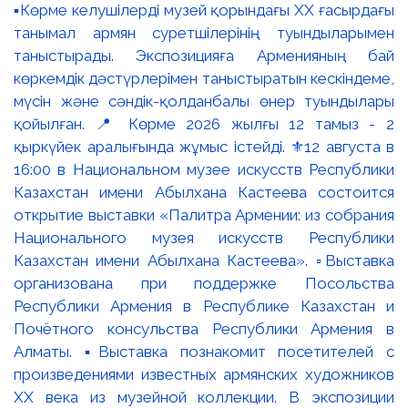
▪️Көрме келушілерді музей қорындағы ХХ ғасырдағы
танымал армян суретшілерінің туындыларымен
таныстырады. Экспозицияға Арменияның бай
көркемдік дәстүрлерімен таныстыратын кескіндеме,
мүсін және сәндік-қолданбалы өнер туындылары
қойылған. 📍 Көрме 2026 жылғы 12 тамыз - 2
қыркүйек аралығында жұмыс істейді. ⚜️12 августа в
16:00 в Национальном музее искусств Республики
Казахстан имени Абылхана Кастеева состоится
открытие выставки «Палитра Армении: из собрания
Национального музея искусств Республики
Казахстан имени Абылхана Кастеева». ▫️Выставка
организована при поддержке Посольства
Республики Армения в Республике Казахстан и
Почётного консульства Республики Армения в
Алматы. ▪️Выставка познакомит посетителей с
произведениями известных армянских художников
XX века из музейной коллекции. В экспозиции