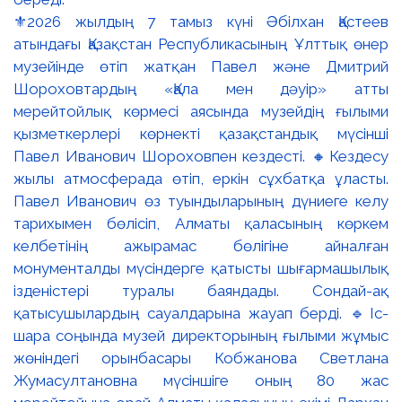
⚜️2026 жылдың 7 тамыз күні Әбілхан Қастеев
атындағы Қазақстан Республикасының Ұлттық өнер
музейінде өтіп жатқан Павел және Дмитрий
Шороховтардың «Қала мен дәуір» атты
мерейтойлық көрмесі аясында музейдің ғылыми
қызметкерлері көрнекті қазақстандық мүсінші
Павел Иванович Шороховпен кездесті. 🔸Кездесу
жылы атмосферада өтіп, еркін сұхбатқа ұласты.
Павел Иванович өз туындыларының дүниеге келу
тарихымен бөлісіп, Алматы қаласының көркем
келбетінің ажырамас бөлігіне айналған
монументалды мүсіндерге қатысты шығармашылық
ізденістері туралы баяндады. Сондай-ақ
қатысушылардың сауалдарына жауап берді. 🔹Іс-
шара соңында музей директорының ғылыми жұмыс
жөніндегі орынбасары Кобжанова Светлана
Жумасултановна мүсіншіге оның 80 жас