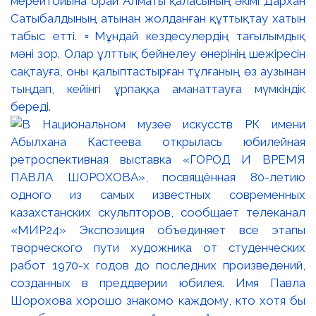
мерейтойына орай Алматы қаласының әкімі Дархан
Сатыбалдының атынан жолданған құттықтау хатын
табыс етті. ▫️Мұндай кездесулердің тағылымдық
мәні зор. Олар ұлттық бейнелеу өнерінің шежіресін
сақтауға, оны қалыптастырған тұлғаның өз аузынан
тыңдап, кейінгі ұрпаққа аманаттауға мүмкіндік
береді.