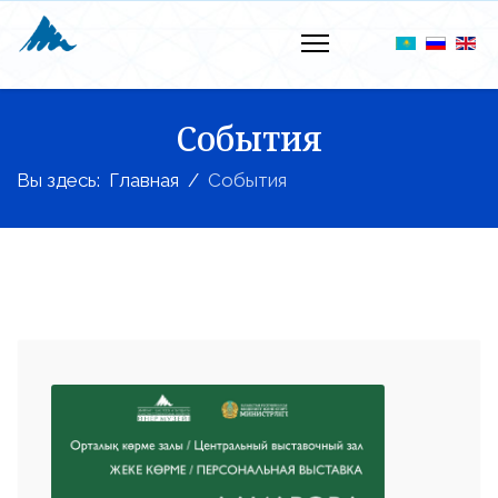
События
Вы здесь:
Главная
События