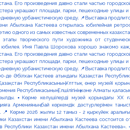
мени Абылхана Кастеева открылась юбилейная ретр
ю одного из самых известных современных казахста
 этапы творческого пути художника от студенческ
и юбилея. Имя Павла Шорохова хорошо знакомо кажд
стана. Его произведения давно стали частью городско
астера украшают площади, парки, пешеходные улицы и
едневную урбанистическую среду. 📌Выставка продлится