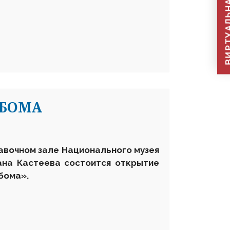
ВИРТУАЛЬНАЯ П
ЬБОМА
тавочном зале Национального музея
ана Кастеева состоится открытие
бома».