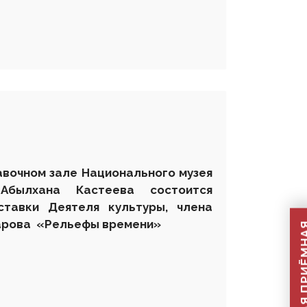
авочном зале Национального музея
Абылхана Кастеева состоится
тавки Деятеля культуры, члена
марова «Рельефы времени»