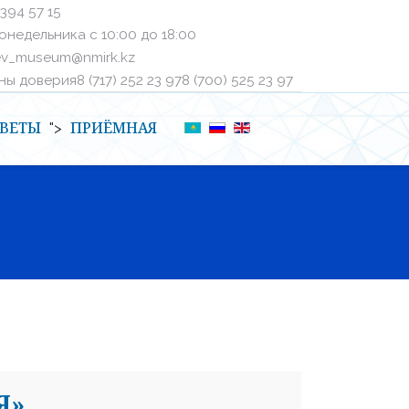
 394 57 15
онедельника с 10:00 до 18:00
ev_museum@nmirk.kz
 доверияㅤ8 (717) 252 23 97ㅤㅤ8 (700) 525 23 97
ВЕТЫ
ПРИЁМНАЯ
">
Я»