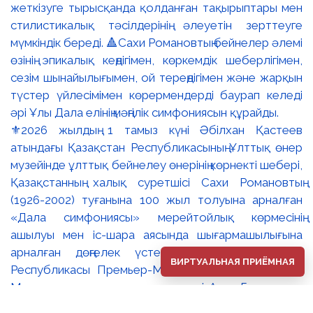
⚜️2026 жылдың 1 тамыз күні Әбілхан Қастеев
атындағы Қазақстан Республикасының Ұлттық өнер
музейінде ұлттық бейнелеу өнерінің көрнекті шебері,
Қазақстанның халық суретшісі Сахи Романовтың
(1926-2002) туғанына 100 жыл толуына арналған
«Дала симфониясы» мерейтойлық көрмесінің
ашылуы мен іс-шара аясында шығармашылығына
арналған дөңгелек үстел өтті. 🔹Қазақстан
ВИРТУАЛЬНАЯ ПРИЁМНАЯ
Республикасы Премьер-Министрінің орынбасары –
Мәдениет және ақпарат министрі Аида Ғалымқызы
Балаева Сахи Романовтың туғанына 100 жыл