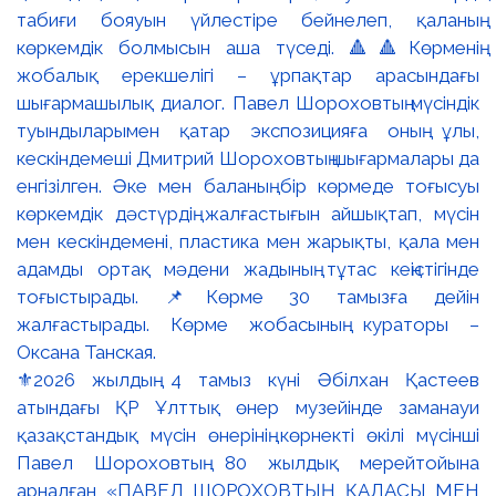
⚜️2026 жылдың 4 тамыз күні Әбілхан Қастеев
атындағы ҚР Ұлттық өнер музейінде заманауи
қазақстандық мүсін өнерінің көрнекті өкілі мүсінші
Павел Шороховтың 80 жылдық мерейтойына
арналған «ПАВЕЛ ШОРОХОВТЫҢ ҚАЛАСЫ МЕН