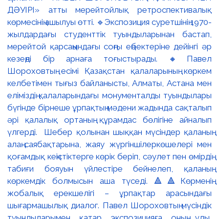
ДӘУІРІ» атты мерейтойлық ретроспективалық
көрмесінің ашылуы өтті. 🔹Экспозиция суретшінің 1970-
жылдардағы студенттік туындыларынан бастап,
мерейтой қарсаңындағы соңғы еңбектеріне дейінгі әр
кезеңді бір арнаға тоғыстырады. 🔸Павел
Шороховтың есімі Қазақстан қалаларының көркем
келбетімен тығыз байланысты, Алматы, Астана мен
еліміздің қалаларындағы монументалды туындылары
бүгінде бірнеше ұрпақтың мәдени жадында сақталып
әрі қалалық ортаның құрамдас бөлігіне айналып
үлгерді. Шебер қолынан шыққан мүсіндер қаланың
алаң-саябақтарына, жаяу жүргіншілеркөшелері мен
қоғамдық кеңістіктерге көрік беріп, сәулет пен өмірдің
табиғи бояуын үйлестіре бейнелеп, қаланың
көркемдік болмысын аша түседі. 🔺🔺Көрменің
жобалық ерекшелігі – ұрпақтар арасындағы
шығармашылық диалог. Павел Шороховтың мүсіндік
туындыларымен қатар экспозицияға оның ұлы,