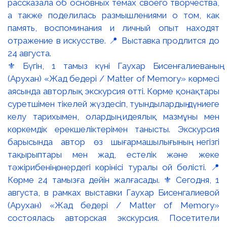
⚜️ Бүгін, 1 тамыз күні Гаухар Бисенғалиеваның
(Арухан) «Жад бедері / Matter of Memory» көрмесі
аясында авторлық экскурсия өтті. Көрме қонақтары
суретшімен тікелей жүздесіп, туындылардың дүниеге
келу тарихымен, олардың идеялық мазмұны мен
көркемдік ерекшеліктерімен танысты. Экскурсия
барысында автор өз шығармашылығының негізгі
тақырыптары мен жад, естелік және жеке
тәжірибенің өнердегі көрінісі туралы ой бөлісті. 📍
Көрме 24 тамызға дейін жалғасады. ⚜️ Сегодня, 1
августа, в рамках выставки Гаухар Бисенгалиевой
(Арухан) «Жад бедері / Matter of Memory»
состоялась авторская экскурсия. Посетители