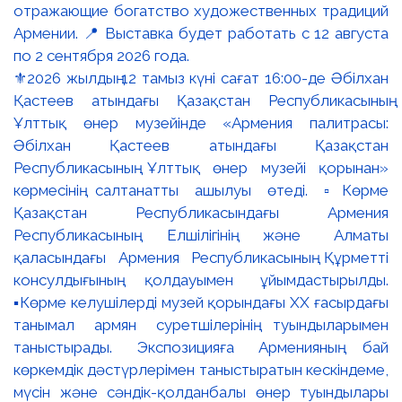
⚜️2026 жылдың 12 тамыз күні сағат 16:00-де Әбілхан
Қастеев атындағы Қазақстан Республикасының
Ұлттық өнер музейінде «Армения палитрасы:
Әбілхан Қастеев атындағы Қазақстан
Республикасының Ұлттық өнер музейі қорынан»
көрмесінің салтанатты ашылуы өтеді. ▫️Көрме
Қазақстан Республикасындағы Армения
Республикасының Елшілігінің және Алматы
қаласындағы Армения Республикасының Құрметті
консулдығының қолдауымен ұйымдастырылды.
▪️Көрме келушілерді музей қорындағы ХХ ғасырдағы
танымал армян суретшілерінің туындыларымен
таныстырады. Экспозицияға Арменияның бай
көркемдік дәстүрлерімен таныстыратын кескіндеме,
мүсін және сәндік-қолданбалы өнер туындылары