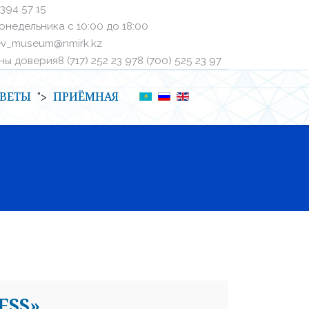
 394 57 15
онедельника с 10:00 до 18:00
ev_museum@nmirk.kz
 доверияㅤ8 (717) 252 23 97ㅤㅤ8 (700) 525 23 97
ВЕТЫ
ПРИЁМНАЯ
">
ESS»