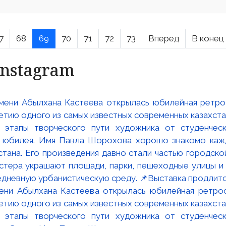
7
68
69
70
71
72
73
Вперед
В конец
Instagram
мени Абылхана Кастеева открылась юбилейная ретр
ю одного из самых известных современных казахста
 этапы творческого пути художника от студенческ