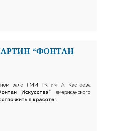
КАРТИН “ФОНТАН
чном зале ГМИ РК им. А. Кастеева
Фонтан Искусства
”
американского
сство жить в красоте”
.