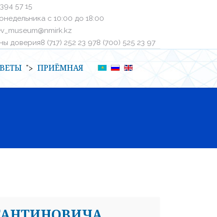
 394 57 15
онедельника с 10:00 до 18:00
ev_museum@nmirk.kz
 доверияㅤ8 (717) 252 23 97ㅤㅤ8 (700) 525 23 97
ВЕТЫ
ПРИЁМНАЯ
">
ТАНТИНОВИЧА