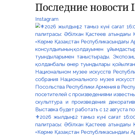
Последние новости 
Instagram
⚜️2026 жылдың 12 тамыз күні сағат 16
палитрасы: Әбілхан Қастеев атындағы Қ
▫️Көрме Қазақстан Республикасындағы Ар