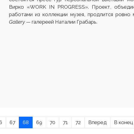
Вирко «WORK IN PROGRESS». Проект, объедин
работами из коллекции музея, продлится ровно 
Gallery
— галереей Наталии Грабарь.
6
67
68
69
70
71
72
Вперед
В конец