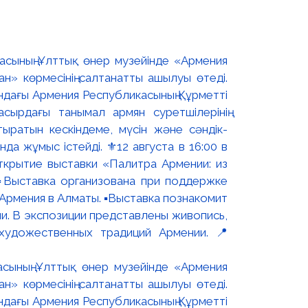
асының Ұлттық өнер музейінде «Армения
н» көрмесінің салтанатты ашылуы өтеді.
ындағы Армения Республикасының Құрметті