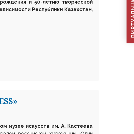
ВИРТУАЛЬНАЯ П
 рождения и 50-летию творческой
ависимости Республики Казахстан,
ESS»
ом музее искусств им. А. Кастеева
олодой российской художницы Юлии