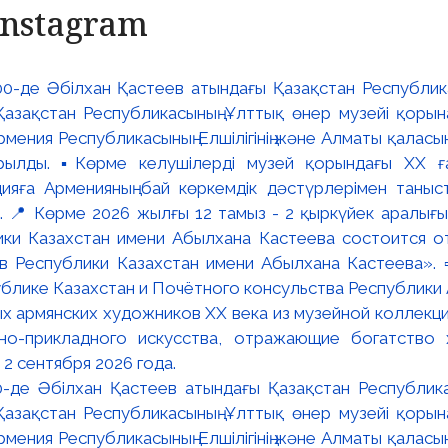
Instagram
:00-де Әбілхан Қастеев атындағы Қазақстан Республик
азақстан Республикасының Ұлттық өнер музейі қорына
мения Республикасының Елшілігінің және Алматы қалас