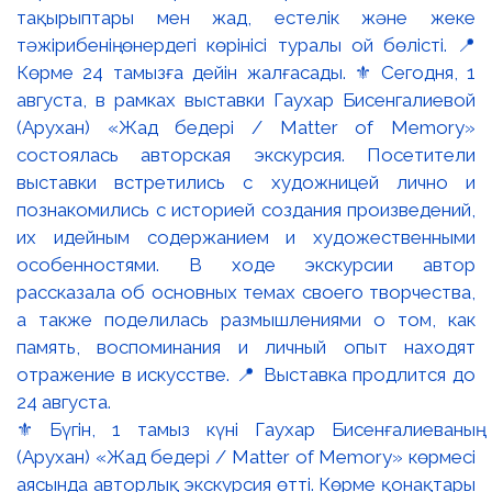
⚜️ Бүгін, 1 тамыз күні Гаухар Бисенғалиеваның
(Арухан) «Жад бедері / Matter of Memory» көрмесі
аясында авторлық экскурсия өтті. Көрме қонақтары