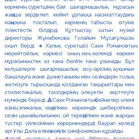
⚜️2026 жылдың 1 тамыз күні Әбілхан Қастеев