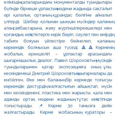
еліміздің қалаларындағы монументалды туындылары
бүгінде бірнеше ұрпақтың мәдени жадында сақталып
әрі қалалық ортаның құрамдас бөлігіне айналып
үлгерді. Шебер қолынан шыққан мүсіндер қаланың
алаң-саябақтарына, жаяу жүргіншілеркөшелері мен
қоғамдық кеңістіктерге көрік беріп, сәулет пен өмірдің
табиғи бояуын үйлестіре бейнелеп, қаланың
көркемдік болмысын аша түседі. 🔺🔺Көрменің
жобалық ерекшелігі – ұрпақтар арасындағы
шығармашылық диалог. Павел Шороховтың мүсіндік
туындыларымен қатар экспозицияға оның ұлы,
кескіндемеші Дмитрий Шороховтың шығармалары да
енгізілген. Әке мен баланың бір көрмеде тоғысуы
көркемдік дәстүрдің жалғастығын айшықтап, мүсін
мен кескіндемені, пластика мен жарықты, қала мен
адамды ортақ мәдени жадының тұтас кеңістігінде
тоғыстырады. 📌Көрме 30 тамызға дейін
жалғастырады. Көрме жобасының кураторы –