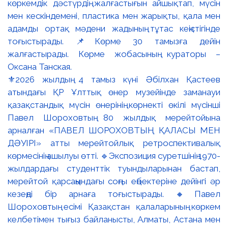
⚜️2026 жылдың 4 тамыз күні Әбілхан Қастеев
атындағы ҚР Ұлттық өнер музейінде заманауи
қазақстандық мүсін өнерінің көрнекті өкілі мүсінші
Павел Шороховтың 80 жылдық мерейтойына
арналған «ПАВЕЛ ШОРОХОВТЫҢ ҚАЛАСЫ МЕН
ДӘУІРІ» атты мерейтойлық ретроспективалық
көрмесінің ашылуы өтті. 🔹Экспозиция суретшінің 1970-
жылдардағы студенттік туындыларынан бастап,
мерейтой қарсаңындағы соңғы еңбектеріне дейінгі әр
кезеңді бір арнаға тоғыстырады. 🔸Павел
Шороховтың есімі Қазақстан қалаларының көркем
келбетімен тығыз байланысты, Алматы, Астана мен