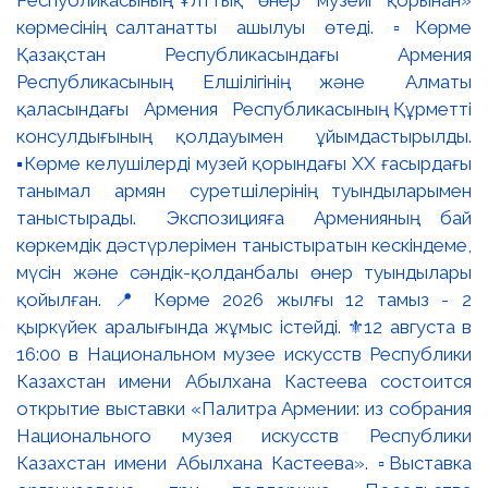
Республикасының Ұлттық өнер музейі қорынан»
көрмесінің салтанатты ашылуы өтеді. ▫️Көрме
Қазақстан Республикасындағы Армения
Республикасының Елшілігінің және Алматы
қаласындағы Армения Республикасының Құрметті
консулдығының қолдауымен ұйымдастырылды.
▪️Көрме келушілерді музей қорындағы ХХ ғасырдағы
танымал армян суретшілерінің туындыларымен
таныстырады. Экспозицияға Арменияның бай
көркемдік дәстүрлерімен таныстыратын кескіндеме,
мүсін және сәндік-қолданбалы өнер туындылары
қойылған. 📍 Көрме 2026 жылғы 12 тамыз - 2
қыркүйек аралығында жұмыс істейді. ⚜️12 августа в
16:00 в Национальном музее искусств Республики
Казахстан имени Абылхана Кастеева состоится
открытие выставки «Палитра Армении: из собрания
Национального музея искусств Республики
Казахстан имени Абылхана Кастеева». ▫️Выставка