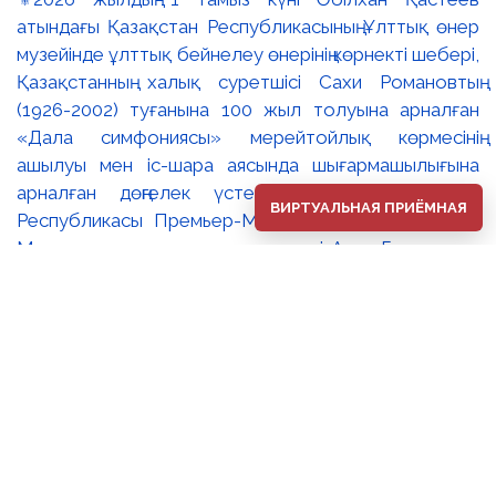
атындағы Қазақстан Республикасының Ұлттық өнер
музейінде ұлттық бейнелеу өнерінің көрнекті шебері,
Қазақстанның халық суретшісі Сахи Романовтың
(1926-2002) туғанына 100 жыл толуына арналған
«Дала симфониясы» мерейтойлық көрмесінің
ашылуы мен іс-шара аясында шығармашылығына
арналған дөңгелек үстел өтті. 🔹Қазақстан
ВИРТУАЛЬНАЯ ПРИЁМНАЯ
Республикасы Премьер-Министрінің орынбасары –
Мәдениет және ақпарат министрі Аида Ғалымқызы
Балаева Сахи Романовтың туғанына 100 жыл
толуына арналған «Дала симфониясы»
мерейтойлық көрмесінің ашылуына орай құттықтау
хатын жолдады. Құттықтау хатында Сахи
Романовтың қазақ бейнелеу өнерінде ұлттық
кескіндеме мен графиканың дамуына зор үлес қосқан
дара суретші екенін атап өтті. Сонымен қатар
көрменің суретшінің бай шығармашылық мұрасын