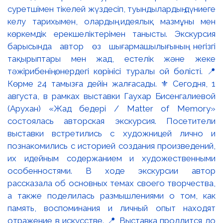
суретшімен тікелей жүздесіп, туындылардың дүниеге
келу тарихымен, олардың идеялық мазмұны мен
көркемдік ерекшеліктерімен танысты. Экскурсия
барысында автор өз шығармашылығының негізгі
тақырыптары мен жад, естелік және жеке
тәжірибенің өнердегі көрінісі туралы ой бөлісті. 📍
Көрме 24 тамызға дейін жалғасады. ⚜️ Сегодня, 1
августа, в рамках выставки Гаухар Бисенгалиевой
(Арухан) «Жад бедері / Matter of Memory»
состоялась авторская экскурсия. Посетители
выставки встретились с художницей лично и
познакомились с историей создания произведений,
их идейным содержанием и художественными
особенностями. В ходе экскурсии автор
рассказала об основных темах своего творчества,
а также поделилась размышлениями о том, как
память, воспоминания и личный опыт находят
отражение в искусстве. 📍 Выставка продлится до