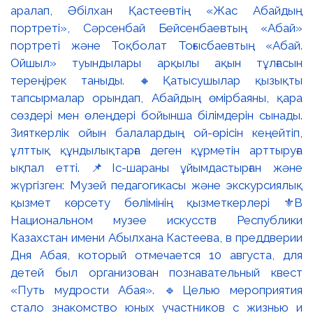
аралап, Әбілхан Қастеевтің «Жас Абайдың
портреті», Сәрсенбай Бейсенбаевтың «Абай»
портреті және Тоқболат Тоғысбаевтың «Абай.
Ойшыл» туындылары арқылы ақын тұлғасын
тереңірек таныды. 🔸Қатысушылар қызықты
тапсырмалар орындап, Абайдың өмірбаяны, қара
сөздері мен өлеңдері бойынша білімдерін сынады.
Зияткерлік ойын балалардың ой-өрісін кеңейтіп,
ұлттық құндылықтарға деген құрметін арттыруға
ықпал етті. 📌Іс-шараны ұйымдастырған және
жүргізген: Музей педагогикасы және экскурсиялық
қызмет көрсету бөлімінің қызметкерлері ⚜️В
Национальном музее искусств Республики
Казахстан имени Абылхана Кастеева, в преддверии
Дня Абая, который отмечается 10 августа, для
детей был организован познавательный квест
«Путь мудрости Абая». 🔹Целью мероприятия
стало знакомство юных участников с жизнью и