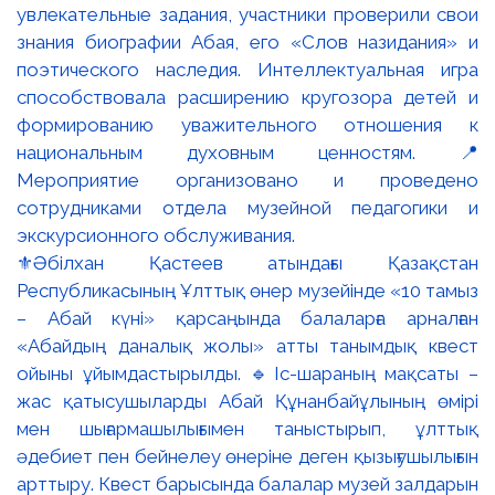
⚜️Әбілхан Қастеев атындағы Қазақстан
Республикасының Ұлттық өнер музейінде «10 тамыз
– Абай күні» қарсаңында балаларға арналған
«Абайдың даналық жолы» атты танымдық квест
ойыны ұйымдастырылды. 🔹Іс-шараның мақсаты –
жас қатысушыларды Абай Құнанбайұлының өмірі
мен шығармашылығымен таныстырып, ұлттық
әдебиет пен бейнелеу өнеріне деген қызығушылығын
арттыру. Квест барысында балалар музей залдарын