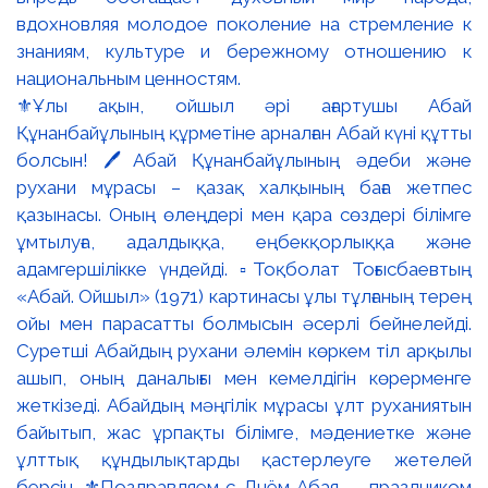
⚜️Ұлы ақын, ойшыл әрі ағартушы Абай
Құнанбайұлының құрметіне арналған Абай күні құтты
болсын! 🖊️Абай Құнанбайұлының әдеби және
рухани мұрасы – қазақ халқының баға жетпес
қазынасы. Оның өлеңдері мен қара сөздері білімге
ұмтылуға, адалдыққа, еңбекқорлыққа және
адамгершілікке үндейді. ▫️Тоқболат Тоғысбаевтың
«Абай. Ойшыл» (1971) картинасы ұлы тұлғаның терең
ойы мен парасатты болмысын әсерлі бейнелейді.
Суретші Абайдың рухани әлемін көркем тіл арқылы
ашып, оның даналығы мен кемелдігін көрерменге
жеткізеді. Абайдың мәңгілік мұрасы ұлт руханиятын
байытып, жас ұрпақты білімге, мәдениетке және
ұлттық құндылықтарды қастерлеуге жетелей
берсін. ⚜️Поздравляем с Днём Абая — праздником