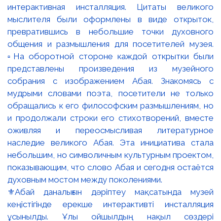
⚜️Абай даналығын дәріптеу мақсатында музей
кеңістігінде ерекше интерактивті инсталляция
ұсынылды. Ұлы ойшылдың нақыл сөздері