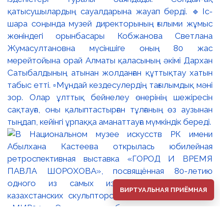
қатысушылардың сауалдарына жауап берді. 🔹Іс-
шара соңында музей директорының ғылыми жұмыс
жөніндегі орынбасары Кобжанова Светлана
Жумасултановна мүсіншіге оның 80 жас
мерейтойына орай Алматы қаласының әкімі Дархан
Сатыбалдының атынан жолданған құттықтау хатын
табыс етті. ▫️Мұндай кездесулердің тағылымдық мәні
зор. Олар ұлттық бейнелеу өнерінің шежіресін
сақтауға, оны қалыптастырған тұлғаның өз аузынан
тыңдап, кейінгі ұрпаққа аманаттауға мүмкіндік береді.
ВИРТУАЛЬНАЯ ПРИЁМНАЯ