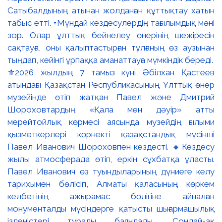
⚜️2026 жылдың 7 тамыз күні Әбілхан Қастеев
атындағы Қазақстан Республикасының Ұлттық өнер
музейінде өтіп жатқан Павел және Дмитрий
Шороховтардың «Қала мен дәуір» атты
мерейтойлық көрмесі аясында музейдің ғылыми
қызметкерлері көрнекті қазақстандық мүсінші
Павел Иванович Шороховпен кездесті. 🔸Кездесу
жылы атмосферада өтіп, еркін сұхбатқа ұласты.
Павел Иванович өз туындыларының дүниеге келу
тарихымен бөлісіп, Алматы қаласының көркем
келбетінің ажырамас бөлігіне айналған
монументалды мүсіндерге қатысты шығармашылық
ізденістері туралы баяндады. Сондай-ақ