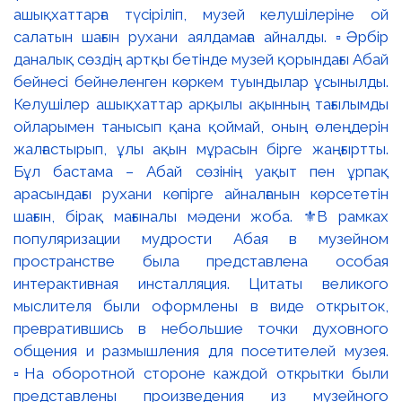
ашықхаттарға түсіріліп, музей келушілеріне ой
салатын шағын рухани аялдамаға айналды. ▫️Әрбір
даналық сөздің артқы бетінде музей қорындағы Абай
бейнесі бейнеленген көркем туындылар ұсынылды.
Келушілер ашықхаттар арқылы ақынның тағылымды
ойларымен танысып қана қоймай, оның өлеңдерін
жалғастырып, ұлы ақын мұрасын бірге жаңғыртты.
Бұл бастама – Абай сөзінің уақыт пен ұрпақ
арасындағы рухани көпірге айналғанын көрсететін
шағын, бірақ мағыналы мәдени жоба. ⚜️В рамках
популяризации мудрости Абая в музейном
пространстве была представлена особая
интерактивная инсталляция. Цитаты великого
мыслителя были оформлены в виде открыток,
превратившись в небольшие точки духовного
общения и размышления для посетителей музея.
▫️На оборотной стороне каждой открытки были
представлены произведения из музейного