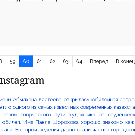
8
59
60
61
62
63
64
Вперед
В конец
Instagram