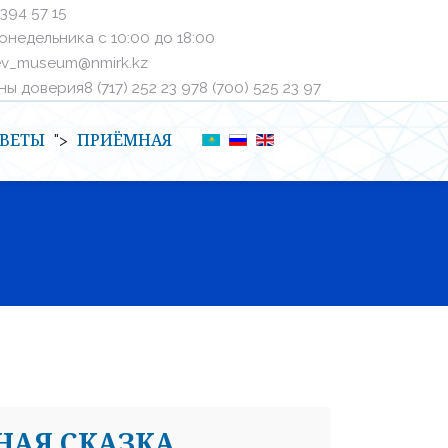
 394 57 15
онедельника с 10:00 до 18:00
ev_museum@nmirk.kz
 доверияㅤ8 (717) 252 23 97ㅤㅤ8 (700) 525 23 97
ВЕТЫ
ПРИЁМНАЯ
">
НАЯ СКАЗКА