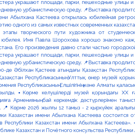
мени Абылхана Кастеева открылась юбилейная ретр
ю одного из самых известных современных казахста
 этапы творческого пути художника от студенческ
и юбилея. Имя Павла Шорохова хорошо знакомо кажд
стана. Его произведения давно стали частью городско
астера украшают площади, парки, пешеходные улицы и
едневную урбанистическую среду. 📌Выставка продлится