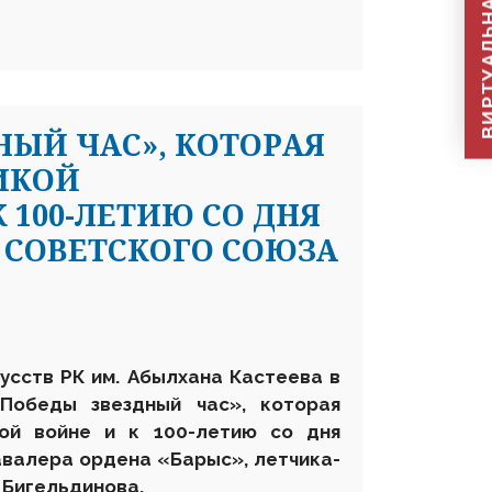
ВИРТУАЛЬНАЯ П
НЫЙ ЧАС», КОТОРАЯ
ИКОЙ
 100-ЛЕТИЮ СО ДНЯ
 СОВЕТСКОГО СОЮЗА
усств РК им. Абылхана Кастеева в
Победы звездный час», которая
ой войне и к 100-летию со дня
авалера ордена «Барыс», летчика-
 Бигельдинова.