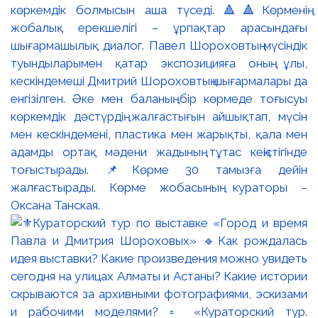
көркемдік болмысын аша түседі. 🔺🔺Көрменің
жобалық ерекшелігі – ұрпақтар арасындағы
шығармашылық диалог. Павел Шороховтың мүсіндік
туындыларымен қатар экспозицияға оның ұлы,
кескіндемеші Дмитрий Шороховтың шығармалары да
енгізілген. Әке мен баланың бір көрмеде тоғысуы
көркемдік дәстүрдің жалғастығын айшықтап, мүсін
мен кескіндемені, пластика мен жарықты, қала мен
адамды ортақ мәдени жадының тұтас кеңістігінде
тоғыстырады. 📌Көрме 30 тамызға дейін
жалғастырады. Көрме жобасының кураторы –
Оксана Танская.