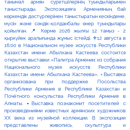
танымал армян суретшілерінің туындыларымен
таныстырады. Экспозицияға Арменияның бай
көркемдік дәстүрлерімен таныстыратын кескіндеме,
мүсін және сәндік-қолданбалы өнер туындылары
қойылған. 📍 Көрме 2026 жылғы 12 тамыз - 2
қыркүйек аралығында жұмыс істейді. ⚜️12 августа в
16:00 в Национальном музее искусств Республики
Казахстан имени Абылхана Кастеева состоится
открытие выставки «Палитра Армении: из собрания
Национального музея искусств Республики
Казахстан имени Абылхана Кастеева». ▫️Выставка
организована при поддержке Посольства
Республики Армения в Республике Казахстан и
Почётного консульства Республики Армения в
Алматы. ▪️Выставка познакомит посетителей с
произведениями известных армянских художников
XX века из музейной коллекции. В экспозиции
представлены живопись, скульптура и