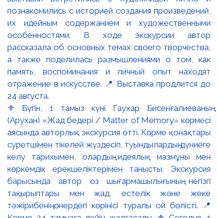
⚜️ Бүгін, 1 тамыз күні Гаухар Бисенғалиеваның
(Арухан) «Жад бедері / Matter of Memory» көрмесі
аясында авторлық экскурсия өтті. Көрме қонақтары
суретшімен тікелей жүздесіп, туындылардың дүниеге
келу тарихымен, олардың идеялық мазмұны мен
көркемдік ерекшеліктерімен танысты. Экскурсия
барысында автор өз шығармашылығының негізгі
тақырыптары мен жад, естелік және жеке
тәжірибенің өнердегі көрінісі туралы ой бөлісті. 📍
Көрме 24 тамызға дейін жалғасады. ⚜️ Сегодня, 1