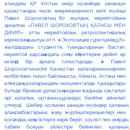
атындағы ҚР Ұлттық өнер музейінде заманауи
қазақстандық мүсін өнерінің көрнекті өкілі мүсінші
Павел Шороховтың 80 жылдық мерейтойына
арналған «ПАВЕЛ ШОРОХОВТЫҢ ҚАЛАСЫ МЕН
ДӘУІРІ» атты мерейтойлық ретроспективалық
көрмесінің ашылуы өтті. 🔹Экспозиция суретшінің 1970-
жылдардағы студенттік туындыларынан бастап,
мерейтой қарсаңындағы соңғы еңбектеріне дейінгі әр
кезеңді бір арнаға тоғыстырады. 🔸Павел
Шороховтың есімі Қазақстан қалаларының көркем
келбетімен тығыз байланысты, Алматы, Астана мен
еліміздің қалаларындағы монументалды туындылары
бүгінде бірнеше ұрпақтың мәдени жадында сақталып
әрі қалалық ортаның құрамдас бөлігіне айналып
үлгерді. Шебер қолынан шыққан мүсіндер қаланың
алаң-саябақтарына, жаяу жүргіншілеркөшелері мен
қоғамдық кеңістіктерге көрік беріп, сәулет пен өмірдің
табиғи бояуын үйлестіре бейнелеп, қаланың