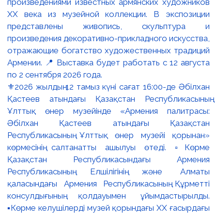
⚜️2026 жылдың 12 тамыз күні сағат 16:00-де Әбілхан
Қастеев атындағы Қазақстан Республикасының
Ұлттық өнер музейінде «Армения палитрасы:
Әбілхан Қастеев атындағы Қазақстан
Республикасының Ұлттық өнер музейі қорынан»
көрмесінің салтанатты ашылуы өтеді. ▫️Көрме
Қазақстан Республикасындағы Армения
Республикасының Елшілігінің және Алматы
қаласындағы Армения Республикасының Құрметті
консулдығының қолдауымен ұйымдастырылды.
▪️Көрме келушілерді музей қорындағы ХХ ғасырдағы