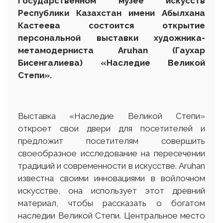
Государственном музее искусств
Р
еспублики
К
азахстан
им
ени
Абылхана
Кастеева состоится открытие
персональной выставки художника-
метамодерниста
Aruhan
(Гаухар
Бисенгалиева) «Наследие Великой
Степи».
Выставка «Наследие Великой Степи»
откроет свои двери для посетителей и
предложит посетителям совершить
своеобразное исследование на пересечении
традиций и современности в искусстве. Aruhan
известна своими инновациями в войлочном
искусстве, она использует этот древний
материал, чтобы рассказать о богатом
наследии Великой Степи. Центральное место