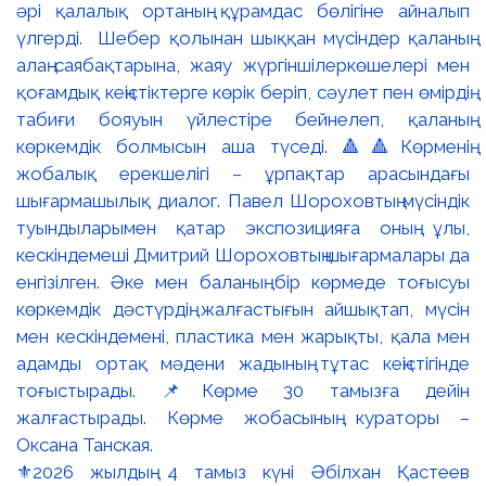
⚜️2026 жылдың 4 тамыз күні Әбілхан Қастеев