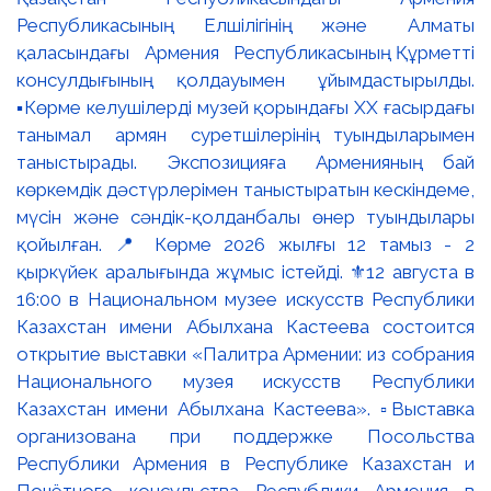
Республикасының Елшілігінің және Алматы
қаласындағы Армения Республикасының Құрметті
консулдығының қолдауымен ұйымдастырылды.
▪️Көрме келушілерді музей қорындағы ХХ ғасырдағы
танымал армян суретшілерінің туындыларымен
таныстырады. Экспозицияға Арменияның бай
көркемдік дәстүрлерімен таныстыратын кескіндеме,
мүсін және сәндік-қолданбалы өнер туындылары
қойылған. 📍 Көрме 2026 жылғы 12 тамыз - 2
қыркүйек аралығында жұмыс істейді. ⚜️12 августа в
16:00 в Национальном музее искусств Республики
Казахстан имени Абылхана Кастеева состоится
открытие выставки «Палитра Армении: из собрания
Национального музея искусств Республики
Казахстан имени Абылхана Кастеева». ▫️Выставка
организована при поддержке Посольства
Республики Армения в Республике Казахстан и