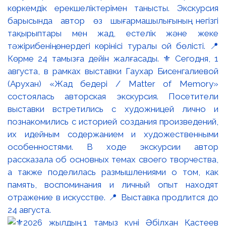
көркемдік ерекшеліктерімен танысты. Экскурсия
барысында автор өз шығармашылығының негізгі
тақырыптары мен жад, естелік және жеке
тәжірибенің өнердегі көрінісі туралы ой бөлісті. 📍
Көрме 24 тамызға дейін жалғасады. ⚜️ Сегодня, 1
августа, в рамках выставки Гаухар Бисенгалиевой
(Арухан) «Жад бедері / Matter of Memory»
состоялась авторская экскурсия. Посетители
выставки встретились с художницей лично и
познакомились с историей создания произведений,
их идейным содержанием и художественными
особенностями. В ходе экскурсии автор
рассказала об основных темах своего творчества,
а также поделилась размышлениями о том, как
память, воспоминания и личный опыт находят
отражение в искусстве. 📍 Выставка продлится до
24 августа.