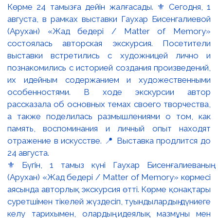
⚜️ Бүгін, 1 тамыз күні Гаухар Бисенғалиеваның
(Арухан) «Жад бедері / Matter of Memory» көрмесі
аясында авторлық экскурсия өтті. Көрме қонақтары
суретшімен тікелей жүздесіп, туындылардың дүниеге
келу тарихымен, олардың идеялық мазмұны мен