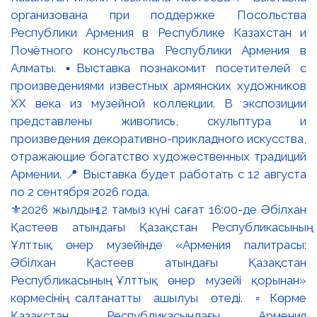
⚜️2026 жылдың 12 тамыз күні сағат 16:00-де Әбілхан
Қастеев атындағы Қазақстан Республикасының
Ұлттық өнер музейінде «Армения палитрасы:
Әбілхан Қастеев атындағы Қазақстан
Республикасының Ұлттық өнер музейі қорынан»
көрмесінің салтанатты ашылуы өтеді. ▫️Көрме
Қазақстан Республикасындағы Армения