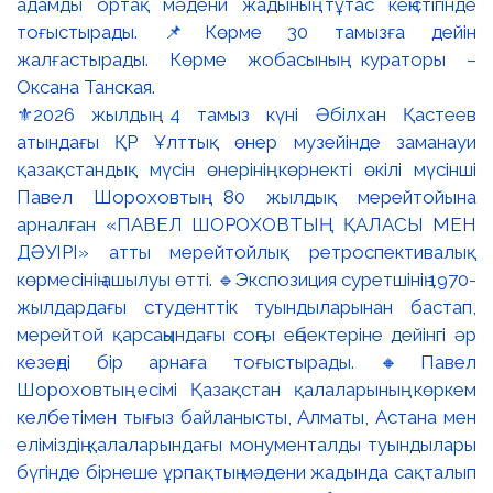
⚜️2026 жылдың 4 тамыз күні Әбілхан Қастеев
атындағы ҚР Ұлттық өнер музейінде заманауи
қазақстандық мүсін өнерінің көрнекті өкілі мүсінші
Павел Шороховтың 80 жылдық мерейтойына
арналған «ПАВЕЛ ШОРОХОВТЫҢ ҚАЛАСЫ МЕН
ДӘУІРІ» атты мерейтойлық ретроспективалық
көрмесінің ашылуы өтті. 🔹Экспозиция суретшінің 1970-
жылдардағы студенттік туындыларынан бастап,
мерейтой қарсаңындағы соңғы еңбектеріне дейінгі әр
кезеңді бір арнаға тоғыстырады. 🔸Павел
Шороховтың есімі Қазақстан қалаларының көркем
келбетімен тығыз байланысты, Алматы, Астана мен
еліміздің қалаларындағы монументалды туындылары
бүгінде бірнеше ұрпақтың мәдени жадында сақталып