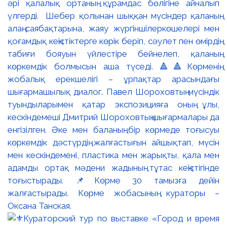
әрі қалалық ортаның құрамдас бөлігіне айналып
үлгерді. Шебер қолынан шыққан мүсіндер қаланың
алаң-саябақтарына, жаяу жүргіншілеркөшелері мен
қоғамдық кеңістіктерге көрік беріп, сәулет пен өмірдің
табиғи бояуын үйлестіре бейнелеп, қаланың
көркемдік болмысын аша түседі. 🔺🔺Көрменің
жобалық ерекшелігі – ұрпақтар арасындағы
шығармашылық диалог. Павел Шороховтың мүсіндік
туындыларымен қатар экспозицияға оның ұлы,
кескіндемеші Дмитрий Шороховтың шығармалары да
енгізілген. Әке мен баланың бір көрмеде тоғысуы
көркемдік дәстүрдің жалғастығын айшықтап, мүсін
мен кескіндемені, пластика мен жарықты, қала мен
адамды ортақ мәдени жадының тұтас кеңістігінде
тоғыстырады. 📌Көрме 30 тамызға дейін
жалғастырады. Көрме жобасының кураторы –
Оксана Танская.