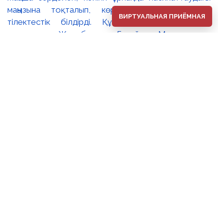
ВИРТУАЛЬНАЯ ПРИЁМНАЯ
⚜️2026 жылдың 1 тамыз күні Әбілхан Қастеев
атындағы Қазақстан Республикасының Ұлттық өнер
музейінде ұлттық бейнелеу өнерінің көрнекті шебері,