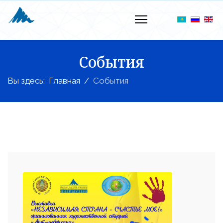
События
Вы здесь:
Главная
События