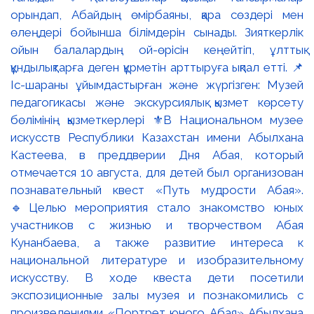
орындап, Абайдың өмірбаяны, қара сөздері мен
өлеңдері бойынша білімдерін сынады. Зияткерлік
ойын балалардың ой-өрісін кеңейтіп, ұлттық
құндылықтарға деген құрметін арттыруға ықпал етті. 📌
Іс-шараны ұйымдастырған және жүргізген: Музей
педагогикасы және экскурсиялық қызмет көрсету
бөлімінің қызметкерлері ⚜️В Национальном музее
искусств Республики Казахстан имени Абылхана
Кастеева, в преддверии Дня Абая, который
отмечается 10 августа, для детей был организован
познавательный квест «Путь мудрости Абая».
🔹Целью мероприятия стало знакомство юных
участников с жизнью и творчеством Абая
Кунанбаева, а также развитие интереса к
национальной литературе и изобразительному
искусству. В ходе квеста дети посетили
экспозиционные залы музея и познакомились с
произведениями «Портрет юного Абая» Абылхана