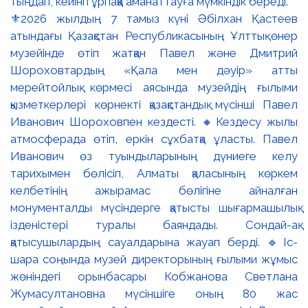
⚜️2026 жылдың 7 тамыз күні Әбілхан Қастеев
атындағы Қазақстан Республикасының Ұлттық өнер
музейінде өтіп жатқан Павел және Дмитрий
Шороховтардың «Қала мен дәуір» атты
мерейтойлық көрмесі аясында музейдің ғылыми
қызметкерлері көрнекті қазақстандық мүсінші Павел
Иванович Шороховпен кездесті. 🔸Кездесу жылы
атмосферада өтіп, еркін сұхбатқа ұласты. Павел
Иванович өз туындыларының дүниеге келу
тарихымен бөлісіп, Алматы қаласының көркем
келбетінің ажырамас бөлігіне айналған
монументалды мүсіндерге қатысты шығармашылық
ізденістері туралы баяндады. Сондай-ақ
қатысушылардың сауалдарына жауап берді. 🔹Іс-
шара соңында музей директорының ғылыми жұмыс
жөніндегі орынбасары Кобжанова Светлана
Жумасултановна мүсіншіге оның 80 жас