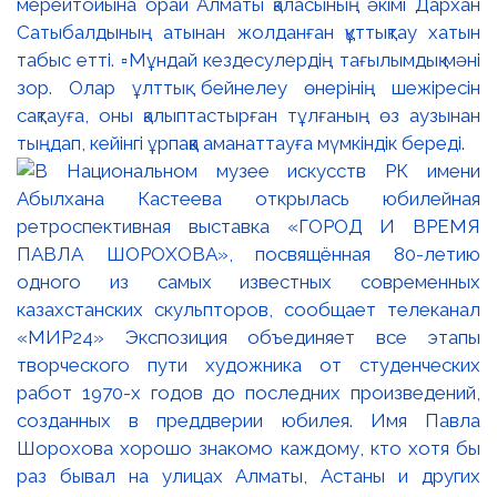
мерейтойына орай Алматы қаласының әкімі Дархан
Сатыбалдының атынан жолданған құттықтау хатын
табыс етті. ▫️Мұндай кездесулердің тағылымдық мәні
зор. Олар ұлттық бейнелеу өнерінің шежіресін
сақтауға, оны қалыптастырған тұлғаның өз аузынан
тыңдап, кейінгі ұрпаққа аманаттауға мүмкіндік береді.