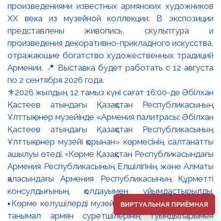
⚜️2026 жылдың 12 тамыз күні сағат 16:00-де Әбілхан
Қастеев атындағы Қазақстан Республикасының
Ұлттық өнер музейінде «Армения палитрасы: Әбілхан
Қастеев атындағы Қазақстан Республикасының
Ұлттық өнер музейі қорынан» көрмесінің салтанатты
ашылуы өтеді. ▫️Көрме Қазақстан Республикасындағы
Армения Республикасының Елшілігінің және Алматы
қаласындағы Армения Республикасының Құрметті
консулдығының қолдауымен ұйымдастырылды.
▪️Көрме келушілерді музей қорындағы ХХ ғасырдағы
ВИРТУАЛЬНАЯ ПРИЁМНАЯ
танымал армян суретшілерінің туындыларымен