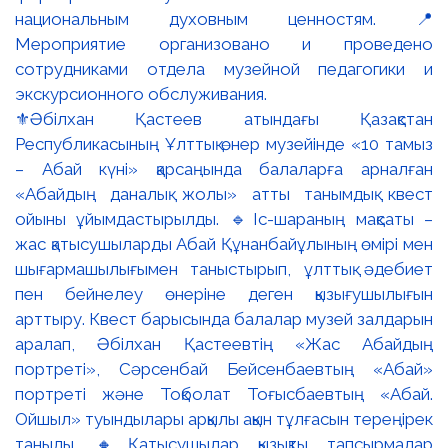
⚜️Әбілхан Қастеев атындағы Қазақстан
Республикасының Ұлттық өнер музейінде «10 тамыз
– Абай күні» қарсаңында балаларға арналған
«Абайдың даналық жолы» атты танымдық квест
ойыны ұйымдастырылды. 🔹Іс-шараның мақсаты –
жас қатысушыларды Абай Құнанбайұлының өмірі мен
шығармашылығымен таныстырып, ұлттық әдебиет
пен бейнелеу өнеріне деген қызығушылығын
арттыру. Квест барысында балалар музей залдарын
аралап, Әбілхан Қастеевтің «Жас Абайдың
портреті», Сәрсенбай Бейсенбаевтың «Абай»
портреті және Тоқболат Тоғысбаевтың «Абай.
Ойшыл» туындылары арқылы ақын тұлғасын тереңірек
таныды. 🔸Қатысушылар қызықты тапсырмалар