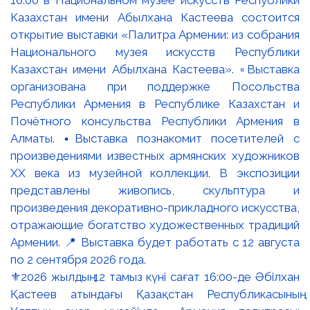
⚜️2026 жылдың 12 тамыз күні сағат 16:00-де Әбілхан
Қастеев атындағы Қазақстан Республикасының