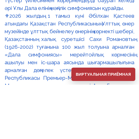
⚜️2026 жылдың 1 тамыз күні Әбілхан Қастеев
атындағы Қазақстан Республикасының Ұлттық өнер
музейінде ұлттық бейнелеу өнерінің көрнекті шебері,
Қазақстанның халық суретшісі Сахи Романовтың
(1926-2002) туғанына 100 жыл толуына арналған
«Дала симфониясы» мерейтойлық көрмесінің
ашылуы мен іс-шара аясында шығармашылығына
арналған дөңгелек үстел өтті. 🔹Қазақстан
ВИРТУАЛЬНАЯ ПРИЁМНАЯ
Республикасы Премьер-Министрінің орынбасары –
Мәдениет және ақпарат министрі Аида Ғалымқызы
Балаева Сахи Романовтың туғанына 100 жыл
толуына арналған «Дала симфониясы»
мерейтойлық көрмесінің ашылуына орай құттықтау
хатын жолдады. Құттықтау хатында Сахи
Романовтың қазақ бейнелеу өнерінде ұлттық
кескіндеме мен графиканың дамуына зор үлес қосқан