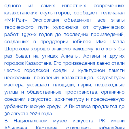
В Национальном музее искусств РК имени
Абылхана Кастеева открылась юбилейная