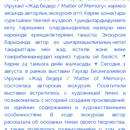
(Арухан) «Жад бедері / Matter of Memory» көрмесі
аясында авторлық экскурсия өтті. Көрме қонақтары
суретшімен тікелей жүздесіп, туындылардың дүниеге
келу тарихымен, олардың идеялық мазмұны мен
көркемдік ерекшеліктерімен танысты. Экскурсия
барысында автор өз шығармашылығының негізгі
тақырыптары мен жад, естелік және жеке
тәжірибенің өнердегі көрінісі туралы ой бөлісті. 📍
Көрме 24 тамызға дейін жалғасады. ⚜️ Сегодня, 1
августа, в рамках выставки Гаухар Бисенгалиевой
(Арухан) «Жад бедері / Matter of Memory»
состоялась авторская экскурсия. Посетители
выставки встретились с художницей лично и
познакомились с историей создания произведений,
их идейным содержанием и художественными
особенностями. В ходе экскурсии автор
рассказала об основных темах своего творчества,
а также поделилась размышлениями о том, как