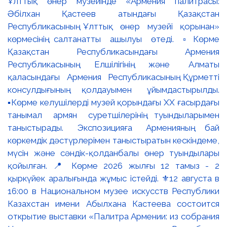
Ұлттық өнер музейінде «Армения палитрасы:
Әбілхан Қастеев атындағы Қазақстан
Республикасының Ұлттық өнер музейі қорынан»
көрмесінің салтанатты ашылуы өтеді. ▫️Көрме
Қазақстан Республикасындағы Армения
Республикасының Елшілігінің және Алматы
қаласындағы Армения Республикасының Құрметті
консулдығының қолдауымен ұйымдастырылды.
▪️Көрме келушілерді музей қорындағы ХХ ғасырдағы
танымал армян суретшілерінің туындыларымен
таныстырады. Экспозицияға Арменияның бай
көркемдік дәстүрлерімен таныстыратын кескіндеме,
мүсін және сәндік-қолданбалы өнер туындылары
қойылған. 📍 Көрме 2026 жылғы 12 тамыз - 2
қыркүйек аралығында жұмыс істейді. ⚜️12 августа в
16:00 в Национальном музее искусств Республики
Казахстан имени Абылхана Кастеева состоится
открытие выставки «Палитра Армении: из собрания