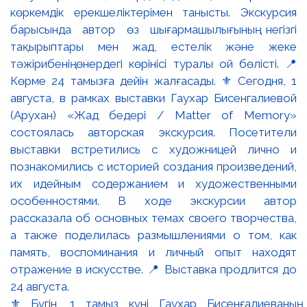
⚜️ Бүгін, 1 тамыз күні Гаухар Бисенғалиеваның