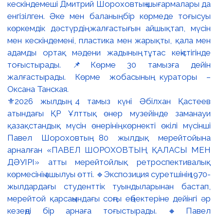
⚜️2026 жылдың 4 тамыз күні Әбілхан Қастеев
атындағы ҚР Ұлттық өнер музейінде заманауи
қазақстандық мүсін өнерінің көрнекті өкілі мүсінші
Павел Шороховтың 80 жылдық мерейтойына
арналған «ПАВЕЛ ШОРОХОВТЫҢ ҚАЛАСЫ МЕН
ДӘУІРІ» атты мерейтойлық ретроспективалық
көрмесінің ашылуы өтті. 🔹Экспозиция суретшінің 1970-
жылдардағы студенттік туындыларынан бастап,
мерейтой қарсаңындағы соңғы еңбектеріне дейінгі әр
кезеңді бір арнаға тоғыстырады. 🔸Павел