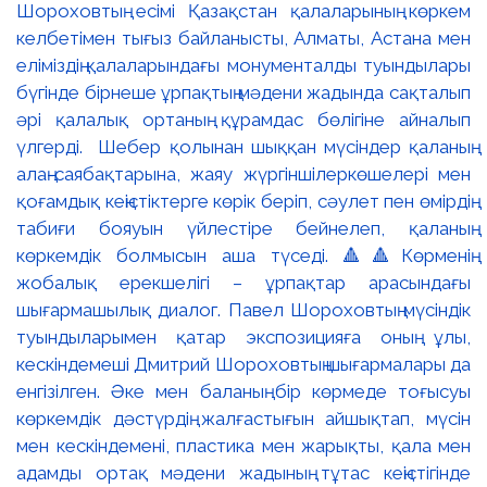
Шороховтың есімі Қазақстан қалаларының көркем
келбетімен тығыз байланысты, Алматы, Астана мен
еліміздің қалаларындағы монументалды туындылары
бүгінде бірнеше ұрпақтың мәдени жадында сақталып
әрі қалалық ортаның құрамдас бөлігіне айналып
үлгерді. Шебер қолынан шыққан мүсіндер қаланың
алаң-саябақтарына, жаяу жүргіншілеркөшелері мен
қоғамдық кеңістіктерге көрік беріп, сәулет пен өмірдің
табиғи бояуын үйлестіре бейнелеп, қаланың
көркемдік болмысын аша түседі. 🔺🔺Көрменің
жобалық ерекшелігі – ұрпақтар арасындағы
шығармашылық диалог. Павел Шороховтың мүсіндік
туындыларымен қатар экспозицияға оның ұлы,
кескіндемеші Дмитрий Шороховтың шығармалары да
енгізілген. Әке мен баланың бір көрмеде тоғысуы
көркемдік дәстүрдің жалғастығын айшықтап, мүсін
мен кескіндемені, пластика мен жарықты, қала мен
адамды ортақ мәдени жадының тұтас кеңістігінде