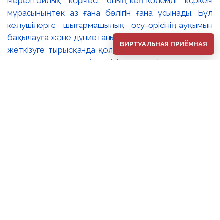
мерейтойлық көрмесі оның кең көлемді көркем
мұрасының тек аз ғана бөлігін ғана ұсынады. Бұл
келушілерге шығармашылық өсу-өрісінің ауқымын
бақылауға және дүниетанымы мен сезімдерін толық
ВИРТУАЛЬНАЯ ПРИЁМНАЯ
жеткізуге тырысқанда қолданған тақырыптары мен
стилистикалық тәсілдерінің әлеуетін зерттеуге
мүмкіндік береді. 🔺Сахи Романовтың бейнелер әлемі
өзінің эпикалық кеңдігімен, көркемдік шеберлігімен,
сезім шынайылығымен, ой тереңдігімен және жарқын
түстер үйлесімімен көрермендерді баурап келеді
әрі Ұлы Дала елінің мәңгілік симфониясын құрайды.