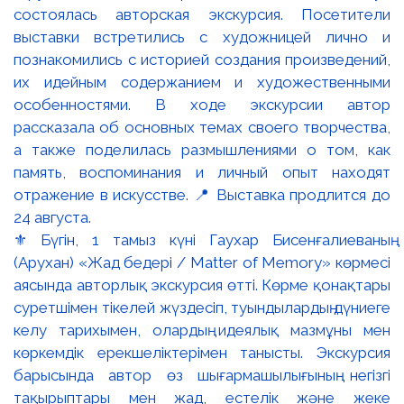
⚜️ Бүгін, 1 тамыз күні Гаухар Бисенғалиеваның
(Арухан) «Жад бедері / Matter of Memory» көрмесі
аясында авторлық экскурсия өтті. Көрме қонақтары
суретшімен тікелей жүздесіп, туындылардың дүниеге
келу тарихымен, олардың идеялық мазмұны мен
көркемдік ерекшеліктерімен танысты. Экскурсия
барысында автор өз шығармашылығының негізгі
тақырыптары мен жад, естелік және жеке