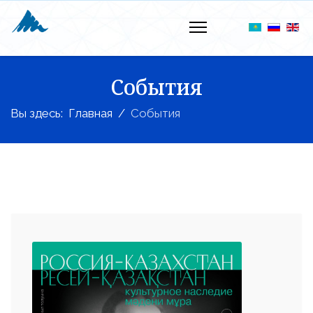
События
Вы здесь:
Главная
События