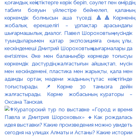
қоғамдық кеңістіктерге көрік беріп, сәулет пен өмірдің
табиғи бояуын үйлестіре бейнелеп, қаланың
көркемдік болмысын аша түседі. 🔺🔺Көрменің
жобалық ерекшелігі – ұрпақтар арасындағы
шығармашылық диалог. Павел Шороховтың мүсіндік
туындыларымен қатар экспозицияға оның ұлы,
кескіндемеші Дмитрий Шороховтың шығармалары да
енгізілген. Әке мен баланың бір көрмеде тоғысуы
көркемдік дәстүрдің жалғастығын айшықтап, мүсін
мен кескіндемені, пластика мен жарықты, қала мен
адамды ортақ мәдени жадының тұтас кеңістігінде
тоғыстырады. 📌Көрме 30 тамызға дейін
жалғастырады. Көрме жобасының кураторы –
Оксана Танская.