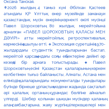
⚜️2026 жылдың 4 тамыз күні Әбілхан Қастеев
атындағы ҚР Ұлттық өнер музейінде заманауи
қазақстандық мүсін өнерінің көрнекті өкілі мүсінші
Павел Шороховтың 80 жылдық мерейтойына
арналған «ПАВЕЛ ШОРОХОВТЫҢ ҚАЛАСЫ МЕН
ДӘУІРІ» атты мерейтойлық ретроспективалық
көрмесінің ашылуы өтті. 🔹Экспозиция суретшінің 1970-
жылдардағы студенттік туындыларынан бастап,
мерейтой қарсаңындағы соңғы еңбектеріне дейінгі әр
кезеңді бір арнаға тоғыстырады. 🔸Павел
Шороховтың есімі Қазақстан қалаларының көркем
келбетімен тығыз байланысты, Алматы, Астана мен
еліміздің қалаларындағы монументалды туындылары
бүгінде бірнеше ұрпақтың мәдени жадында сақталып
әрі қалалық ортаның құрамдас бөлігіне айналып
үлгерді. Шебер қолынан шыққан мүсіндер қаланың
алаң-саябақтарына, жаяу жүргіншілеркөшелері мен