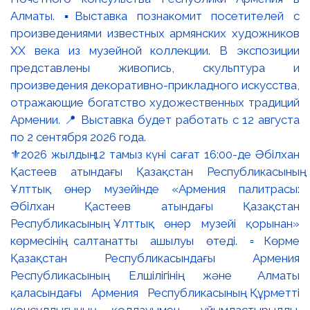
⚜️2026 жылдың 12 тамыз күні сағат 16:00-де Әбілхан
Қастеев атындағы Қазақстан Республикасының
Ұлттық өнер музейінде «Армения палитрасы:
Әбілхан Қастеев атындағы Қазақстан
Республикасының Ұлттық өнер музейі қорынан»
көрмесінің салтанатты ашылуы өтеді. ▫️Көрме
Қазақстан Республикасындағы Армения
Республикасының Елшілігінің және Алматы
қаласындағы Армения Республикасының Құрметті
консулдығының қолдауымен ұйымдастырылды.