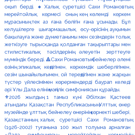
⚜️2026 жылдың 1 тамыз күні Әбілхан Қастеев
атындағы Қазақстан Республикасының Ұлттық өнер
музейінде ұлттық бейнелеу өнерінің көрнекті шебері,
Қазақстанның халық суретшісі Сахи Романовтың
(1926-2002) туғанына 100 жыл толуына арналған
«Дала симфониясы» мерейтойлық көрмесінің