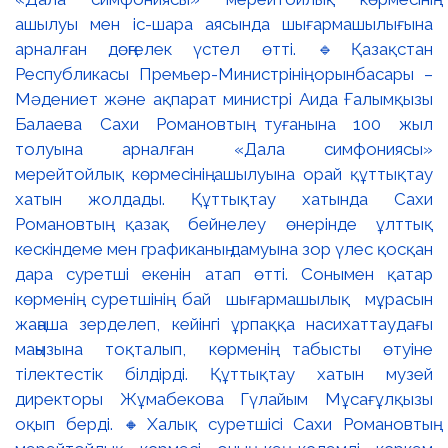
ашылуы мен іс-шара аясында шығармашылығына
арналған дөңгелек үстел өтті. 🔹Қазақстан
Республикасы Премьер-Министрінің орынбасары –
Мәдениет және ақпарат министрі Аида Ғалымқызы
Балаева Сахи Романовтың туғанына 100 жыл
толуына арналған «Дала симфониясы»
мерейтойлық көрмесінің ашылуына орай құттықтау
хатын жолдады. Құттықтау хатында Сахи
Романовтың қазақ бейнелеу өнерінде ұлттық
кескіндеме мен графиканың дамуына зор үлес қосқан
дара суретші екенін атап өтті. Сонымен қатар
көрменің суретшінің бай шығармашылық мұрасын
жаңаша зерделеп, кейінгі ұрпаққа насихаттаудағы
маңызына тоқталып, көрменің табысты өтуіне
тілектестік білдірді. Құттықтау хатын музей
директоры Жұмабекова Гүлайым Мұсағұлқызы
оқып берді. 🔸Халық суретшісі Сахи Романовтың