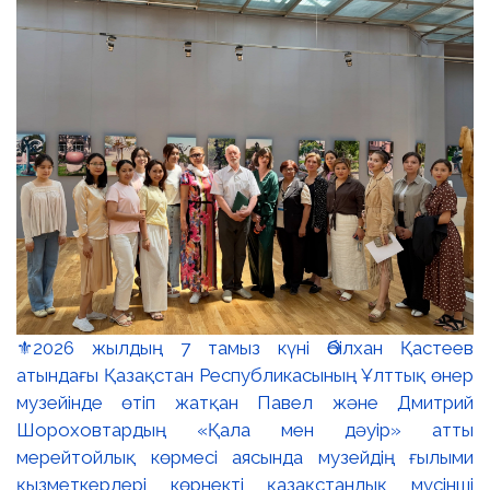
⚜️2026 жылдың 7 тамыз күні Әбілхан Қастеев
атындағы Қазақстан Республикасының Ұлттық өнер
музейінде өтіп жатқан Павел және Дмитрий
Шороховтардың «Қала мен дәуір» атты
мерейтойлық көрмесі аясында музейдің ғылыми
қызметкерлері көрнекті қазақстандық мүсінші