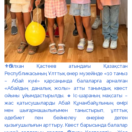
⚜️Әбілхан Қастеев атындағы Қазақстан
Республикасының Ұлттық өнер музейінде «10 тамыз
– Абай күні» қарсаңында балаларға арналған
«Абайдың даналық жолы» атты танымдық квест
ойыны ұйымдастырылды. 🔹Іс-шараның мақсаты –
жас қатысушыларды Абай Құнанбайұлының өмірі
мен шығармашылығымен таныстырып, ұлттық
әдебиет пен бейнелеу өнеріне деген
қызығушылығын арттыру. Квест барысында балалар