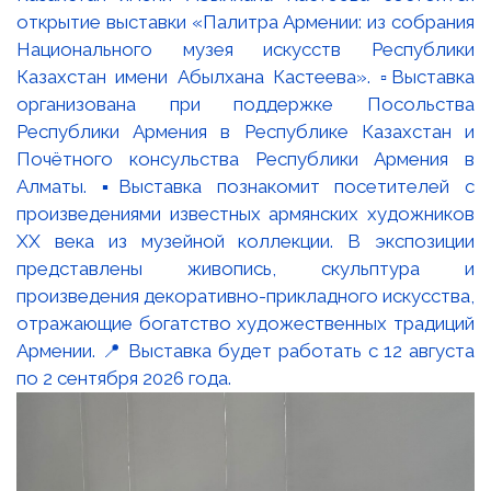
открытие выставки «Палитра Армении: из собрания
Национального музея искусств Республики
Казахстан имени Абылхана Кастеева». ▫️Выставка
организована при поддержке Посольства
Республики Армения в Республике Казахстан и
Почётного консульства Республики Армения в
Алматы. ▪️Выставка познакомит посетителей с
произведениями известных армянских художников
XX века из музейной коллекции. В экспозиции
представлены живопись, скульптура и
произведения декоративно-прикладного искусства,
отражающие богатство художественных традиций
Армении. 📍 Выставка будет работать с 12 августа
по 2 сентября 2026 года.