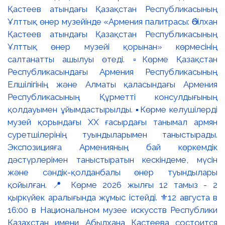
Қастеев атындағы Қазақстан Республикасының
Ұлттық өнер музейінде «Армения палитрасы: Әбілхан
Қастеев атындағы Қазақстан Республикасының
Ұлттық өнер музейі қорынан» көрмесінің
салтанатты ашылуы өтеді. ▫️Көрме Қазақстан
Республикасындағы Армения Республикасының
Елшілігінің және Алматы қаласындағы Армения
Республикасының Құрметті консулдығының
қолдауымен ұйымдастырылды. ▪️Көрме келушілерді
музей қорындағы ХХ ғасырдағы танымал армян
суретшілерінің туындыларымен таныстырады.
Экспозицияға Арменияның бай көркемдік
дәстүрлерімен таныстыратын кескіндеме, мүсін
және сәндік-қолданбалы өнер туындылары
қойылған. 📍 Көрме 2026 жылғы 12 тамыз - 2
қыркүйек аралығында жұмыс істейді. ⚜️12 августа в
16:00 в Национальном музее искусств Республики
Казахстан имени Абылхана Кастеева состоится