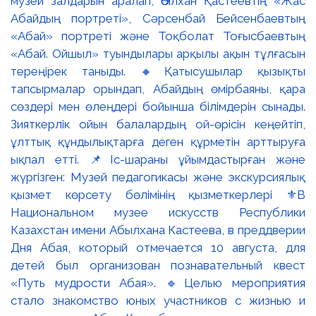
музей залдарын аралап, Әбілхан Қастеевтің «Жас
Абайдың портреті», Сәрсенбай Бейсенбаевтың
«Абай» портреті және Тоқболат Тоғысбаевтың
«Абай. Ойшыл» туындылары арқылы ақын тұлғасын
тереңірек таныды. 🔸Қатысушылар қызықты
тапсырмалар орындап, Абайдың өмірбаяны, қара
сөздері мен өлеңдері бойынша білімдерін сынады.
Зияткерлік ойын балалардың ой-өрісін кеңейтіп,
ұлттық құндылықтарға деген құрметін арттыруға
ықпал етті. 📌Іс-шараны ұйымдастырған және
жүргізген: Музей педагогикасы және экскурсиялық
қызмет көрсету бөлімінің қызметкерлері ⚜️В
Национальном музее искусств Республики
Казахстан имени Абылхана Кастеева, в преддверии
Дня Абая, который отмечается 10 августа, для
детей был организован познавательный квест
«Путь мудрости Абая». 🔹Целью мероприятия
стало знакомство юных участников с жизнью и