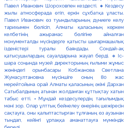
Павел Иванович Шороховпен кездесті. 🔸Кездесу
жылы атмосферада өтіп, еркін сұхбатқа ұласты.
Павел Иванович өз туындыларының дүниеге келу
тарихымен бөлісіп, Алматы қаласының көркем
келбетінің ажырамас бөлігіне айналған
монументалды мүсіндерге қатысты шығармашылық
ізденістері туралы баяндады. Сондай-ақ
қатысушылардың сауалдарына жауап берді. 🔹Іс-
шара соңында музей директорының ғылыми жұмыс
жөніндегі орынбасары Кобжанова Светлана
Жумасултановна мүсіншіге оның 80 жас
мерейтойына орай Алматы қаласының әкімі Дархан
Сатыбалдының атынан жолданған құттықтау хатын
табыс етті. ▫️Мұндай кездесулердің тағылымдық
мәні зор. Олар ұлттық бейнелеу өнерінің шежіресін
сақтауға, оны қалыптастырған тұлғаның өз аузынан
тыңдап, кейінгі ұрпаққа аманаттауға мүмкіндік
береді.