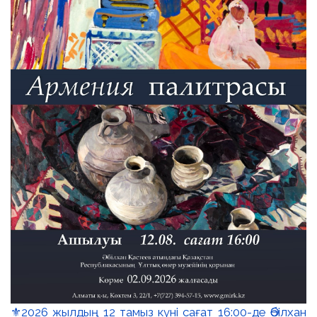
⚜️2026 жылдың 12 тамыз күні сағат 16:00-де Әбілхан