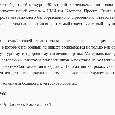
 30 победителей конкурса, 30 историй, 30 человек стали полно
 искусств нашей страны – НМИ им. Кастеева! Проект «Книга, 
ства невозможного без образованного, сплоченного, ответствен
траны в этом направлении вносит самый известный, самый кру
к судьбе своей страны стала центральная экспозиция вы
, в которых природный ландшафт раскрывается не только как об
ультурному и природному наследию страны. Материальные ц
ы авторскими работами ремесленников Казахстана из коллекц
 проекте «Мой Казахстан в кадрах…
Наша жизнь в строках…»
о
ентичности, неравнодушия и размышлениями о ее будущем и акти
участниками большого культурного события!
:00.
. А. Кастеева
,
Коктем-3, 22/1