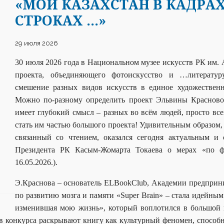
«МОЙ КАЗАХСТАН В КАДРА
СТРОКАХ …»
29 июля 2026
30 июля 2026 года в Национальном музее искусств РК им. 
проекта, объединяющего фотоискусство и …литератур
смешение разных видов искусств в единое художественн
Можно по-разному определить проект Эльвины Красновой
имеет глубокий смысл – разных во всём людей, просто в
стать им частью большого проекта! Удивительным образом,
связанный со чтением, оказался сегодня актуальным и
Президента РК Касым-Жомарта Токаева о мерах «по 
16.05.2026.).
Э.Краснова – основатель ELBookClub, Академии предпри
по развитию мозга и памяти «
Super
Brain
» – стала идейным
изменившая мою жизнь», который воплотился в большой 
 конкурса раскрывают книгу как культурный феномен, способн