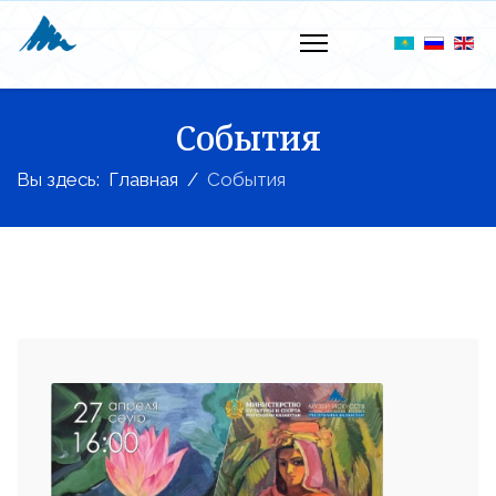
События
Вы здесь:
Главная
События