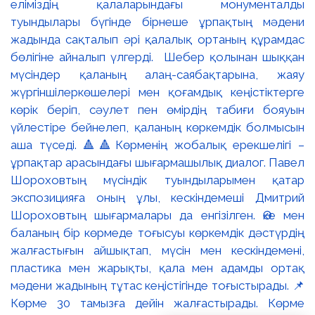
еліміздің қалаларындағы монументалды
туындылары бүгінде бірнеше ұрпақтың мәдени
жадында сақталып әрі қалалық ортаның құрамдас
бөлігіне айналып үлгерді. Шебер қолынан шыққан
мүсіндер қаланың алаң-саябақтарына, жаяу
жүргіншілеркөшелері мен қоғамдық кеңістіктерге
көрік беріп, сәулет пен өмірдің табиғи бояуын
үйлестіре бейнелеп, қаланың көркемдік болмысын
аша түседі. 🔺🔺Көрменің жобалық ерекшелігі –
ұрпақтар арасындағы шығармашылық диалог. Павел
Шороховтың мүсіндік туындыларымен қатар
экспозицияға оның ұлы, кескіндемеші Дмитрий
Шороховтың шығармалары да енгізілген. Әке мен
баланың бір көрмеде тоғысуы көркемдік дәстүрдің
жалғастығын айшықтап, мүсін мен кескіндемені,
пластика мен жарықты, қала мен адамды ортақ
мәдени жадының тұтас кеңістігінде тоғыстырады. 📌
Көрме 30 тамызға дейін жалғастырады. Көрме