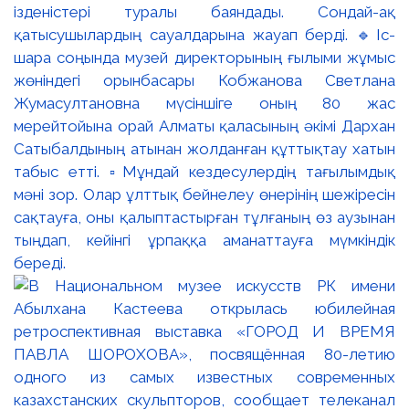
ізденістері туралы баяндады. Сондай-ақ
қатысушылардың сауалдарына жауап берді. 🔹Іс-
шара соңында музей директорының ғылыми жұмыс
жөніндегі орынбасары Кобжанова Светлана
Жумасултановна мүсіншіге оның 80 жас
мерейтойына орай Алматы қаласының әкімі Дархан
Сатыбалдының атынан жолданған құттықтау хатын
табыс етті. ▫️Мұндай кездесулердің тағылымдық
мәні зор. Олар ұлттық бейнелеу өнерінің шежіресін
сақтауға, оны қалыптастырған тұлғаның өз аузынан
тыңдап, кейінгі ұрпаққа аманаттауға мүмкіндік
береді.