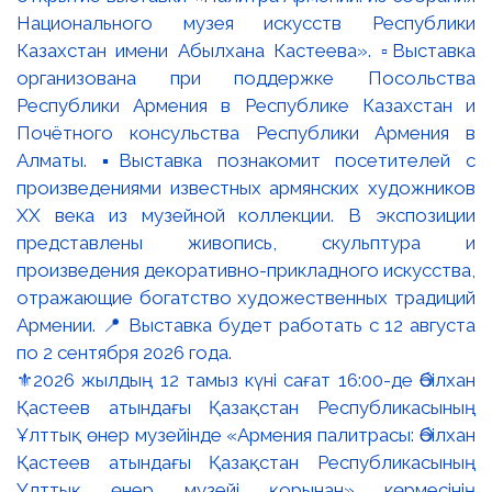
⚜️2026 жылдың 12 тамыз күні сағат 16:00-де Әбілхан
Қастеев атындағы Қазақстан Республикасының
Ұлттық өнер музейінде «Армения палитрасы: Әбілхан
Қастеев атындағы Қазақстан Республикасының
Ұлттық өнер музейі қорынан» көрмесінің