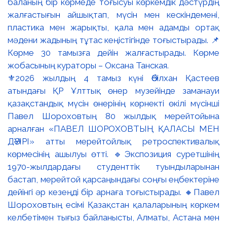
⚜️2026 жылдың 4 тамыз күні Әбілхан Қастеев
атындағы ҚР Ұлттық өнер музейінде заманауи
қазақстандық мүсін өнерінің көрнекті өкілі мүсінші
Павел Шороховтың 80 жылдық мерейтойына
арналған «ПАВЕЛ ШОРОХОВТЫҢ ҚАЛАСЫ МЕН
ДӘУІРІ» атты мерейтойлық ретроспективалық
көрмесінің ашылуы өтті. 🔹Экспозиция суретшінің
1970-жылдардағы студенттік туындыларынан
бастап, мерейтой қарсаңындағы соңғы еңбектеріне
дейінгі әр кезеңді бір арнаға тоғыстырады. 🔸Павел
Шороховтың есімі Қазақстан қалаларының көркем
келбетімен тығыз байланысты, Алматы, Астана мен