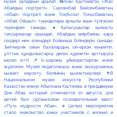
музей залдарын аралап, Әбілхан Қастеевтің «Жас
Абайдың портреті», Сәрсенбай Бейсенбаевтың
«Абай» портреті және Тоқболат Тоғысбаевтың
«Абай. Ойшыл» туындылары арқылы ақын тұлғасын
тереңірек таныды. 🔸Қатысушылар қызықты
тапсырмалар орындап, Абайдың өмірбаяны, қара
сөздері мен өлеңдері бойынша білімдерін сынады.
Зияткерлік ойын балалардың ой-өрісін кеңейтіп,
ұлттық құндылықтарға деген құрметін арттыруға
ықпал етті. 📌Іс-шараны ұйымдастырған және
жүргізген: Музей педагогикасы және экскурсиялық
қызмет көрсету бөлімінің қызметкерлері ⚜️В
Национальном музее искусств Республики
Казахстан имени Абылхана Кастеева, в преддверии
Дня Абая, который отмечается 10 августа, для
детей был организован познавательный квест
«Путь мудрости Абая». 🔹Целью мероприятия
стало знакомство юных участников с жизнью и