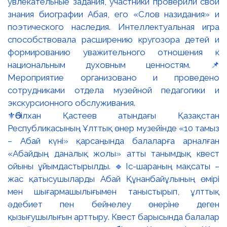
⚜️Әбілхан Қастеев атындағы Қазақстан
Республикасының Ұлттық өнер музейінде «10 тамыз
– Абай күні» қарсаңында балаларға арналған
«Абайдың даналық жолы» атты танымдық квест
ойыны ұйымдастырылды. 🔹Іс-шараның мақсаты –
жас қатысушыларды Абай Құнанбайұлының өмірі
мен шығармашылығымен таныстырып, ұлттық
әдебиет пен бейнелеу өнеріне деген
қызығушылығын арттыру. Квест барысында балалар