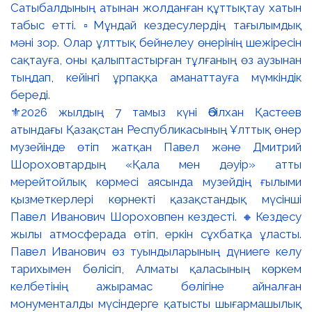
⚜️2026 жылдың 7 тамыз күні Әбілхан Қастеев
атындағы Қазақстан Республикасының Ұлттық өнер
музейінде өтіп жатқан Павел және Дмитрий
Шороховтардың «Қала мен дәуір» атты
мерейтойлық көрмесі аясында музейдің ғылыми
қызметкерлері көрнекті қазақстандық мүсінші
Павел Иванович Шороховпен кездесті. 🔸Кездесу
жылы атмосферада өтіп, еркін сұхбатқа ұласты.
Павел Иванович өз туындыларының дүниеге келу
тарихымен бөлісіп, Алматы қаласының көркем
келбетінің ажырамас бөлігіне айналған
монументалды мүсіндерге қатысты шығармашылық