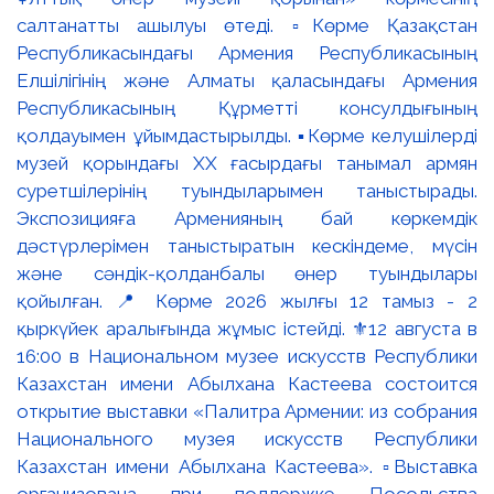
салтанатты ашылуы өтеді. ▫️Көрме Қазақстан
Республикасындағы Армения Республикасының
Елшілігінің және Алматы қаласындағы Армения
Республикасының Құрметті консулдығының
қолдауымен ұйымдастырылды. ▪️Көрме келушілерді
музей қорындағы ХХ ғасырдағы танымал армян
суретшілерінің туындыларымен таныстырады.
Экспозицияға Арменияның бай көркемдік
дәстүрлерімен таныстыратын кескіндеме, мүсін
және сәндік-қолданбалы өнер туындылары
қойылған. 📍 Көрме 2026 жылғы 12 тамыз - 2
қыркүйек аралығында жұмыс істейді. ⚜️12 августа в
16:00 в Национальном музее искусств Республики
Казахстан имени Абылхана Кастеева состоится
открытие выставки «Палитра Армении: из собрания
Национального музея искусств Республики
Казахстан имени Абылхана Кастеева». ▫️Выставка