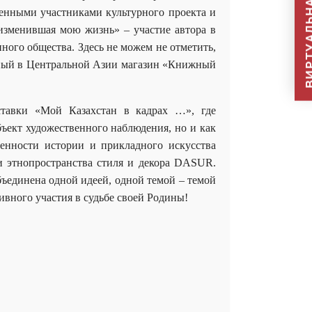
ВИРТУАЛЬНАЯ П
ценными участниками культурного проекта и
изменившая мою жизнь» – участие автора в
ного общества. Здесь не можем не отметить,
пный в Центральной Азии магазин «Книжный
ставки «Мой Казахстан в кадрах …», где
ъект художественного наблюдения, но и как
енности истории и прикладного искусства
ии этнопространства стиля и декора DASUR.
бъединена одной идеей, одной темой – темой
вного участия в судьбе своей Родины!