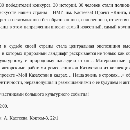
 30 победителей конкурса, 30 историй, 30 человек стали полно
 искусств нашей страны – НМИ им. Кастеева! Проект «Книга, 
ства невозможного без образованного, сплоченного, ответствен
траны в этом направлении вносит самый известный, самый кру
к судьбе своей страны стала центральная экспозиция вы
, в которых природный ландшафт раскрывается не только как об
ультурному и природному наследию страны. Материальные ц
ы авторскими работами ремесленников Казахстана из коллекц
 проекте «Мой Казахстан в кадрах…
Наша жизнь в строках…»
о
ентичности, неравнодушия и размышлениями о ее будущем и акти
участниками большого культурного события!
:00.
. А. Кастеева
,
Коктем-3, 22/1