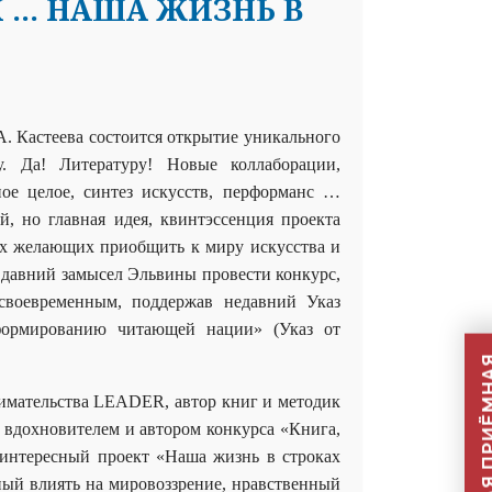
Х … НАША ЖИЗНЬ В
А. Кастеева состоится открытие уникального
у. Да! Литературу! Новые коллаборации,
ое целое, синтез искусств, перформанс …
, но главная идея, квинтэссенция проекта
сех желающих приобщить к миру искусства и
 давний замысел Эльвины провести конкурс,
 своевременным, поддержав недавний Указ
формированию читающей нации» (Указ от
нимательства LEADER
, автор книг и методик
 вдохновителем и автором конкурса «Книга,
интересный проект «Наша жизнь в строках
ый влиять на мировоззрение, нравственный