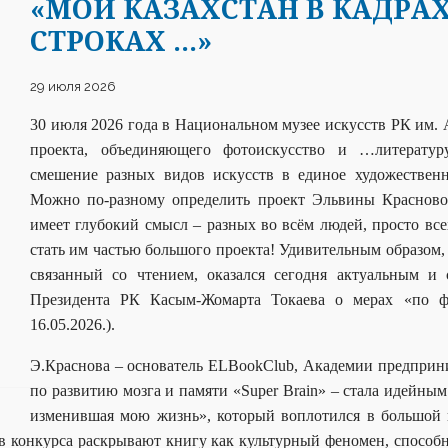
«МОЙ КАЗАХСТАН В КАДРА
СТРОКАХ …»
29 июля 2026
30 июля 2026 года в Национальном музее искусств РК им. 
проекта, объединяющего фотоискусство и …литератур
смешение разных видов искусств в единое художественн
Можно по-разному определить проект Эльвины Красновой
имеет глубокий смысл – разных во всём людей, просто в
стать им частью большого проекта! Удивительным образом,
связанный со чтением, оказался сегодня актуальным и
Президента РК Касым-Жомарта Токаева о мерах «по 
16.05.2026.).
Э.Краснова – основатель ELBookClub, Академии предпри
по развитию мозга и памяти «
Super
Brain
» – стала идейным
изменившая мою жизнь», который воплотился в большой 
 конкурса раскрывают книгу как культурный феномен, способн