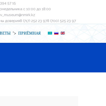
 394 57 15
онедельника с 10:00 до 18:00
ev_museum@nmirk.kz
 доверияㅤ8 (717) 252 23 97ㅤㅤ8 (700) 525 23 97
ВЕТЫ
ПРИЁМНАЯ
">