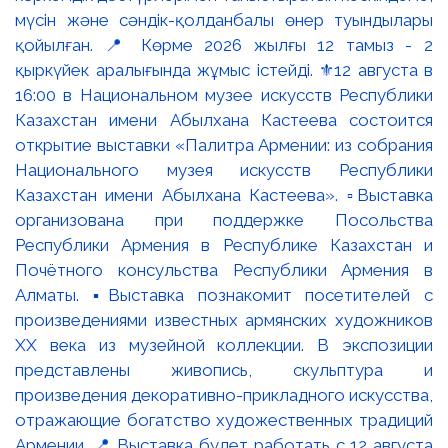
мүсін және сәндік-қолданбалы өнер туындылары
қойылған. 📍 Көрме 2026 жылғы 12 тамыз - 2
қыркүйек аралығында жұмыс істейді. ⚜️12 августа в
16:00 в Национальном музее искусств Республики
Казахстан имени Абылхана Кастеева состоится
открытие выставки «Палитра Армении: из собрания
Национального музея искусств Республики
Казахстан имени Абылхана Кастеева». ▫️Выставка
организована при поддержке Посольства
Республики Армения в Республике Казахстан и
Почётного консульства Республики Армения в
Алматы. ▪️Выставка познакомит посетителей с
произведениями известных армянских художников
XX века из музейной коллекции. В экспозиции
представлены живопись, скульптура и
произведения декоративно-прикладного искусства,
отражающие богатство художественных традиций
Армении. 📍 Выставка будет работать с 12 августа