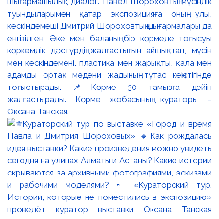
шығармашылық диалог. Павел Шороховтың мүсіндік
туындыларымен қатар экспозицияға оның ұлы,
кескіндемеші Дмитрий Шороховтың шығармалары да
енгізілген. Әке мен баланың бір көрмеде тоғысуы
көркемдік дәстүрдің жалғастығын айшықтап, мүсін
мен кескіндемені, пластика мен жарықты, қала мен
адамды ортақ мәдени жадының тұтас кеңістігінде
тоғыстырады. 📌Көрме 30 тамызға дейін
жалғастырады. Көрме жобасының кураторы –
Оксана Танская.