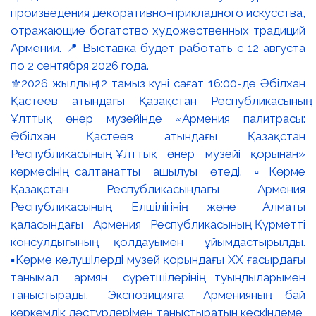
⚜️2026 жылдың 12 тамыз күні сағат 16:00-де Әбілхан
Қастеев атындағы Қазақстан Республикасының
Ұлттық өнер музейінде «Армения палитрасы:
Әбілхан Қастеев атындағы Қазақстан
Республикасының Ұлттық өнер музейі қорынан»
көрмесінің салтанатты ашылуы өтеді. ▫️Көрме
Қазақстан Республикасындағы Армения
Республикасының Елшілігінің және Алматы
қаласындағы Армения Республикасының Құрметті
консулдығының қолдауымен ұйымдастырылды.
▪️Көрме келушілерді музей қорындағы ХХ ғасырдағы
танымал армян суретшілерінің туындыларымен
таныстырады. Экспозицияға Арменияның бай
көркемдік дәстүрлерімен таныстыратын кескіндеме,