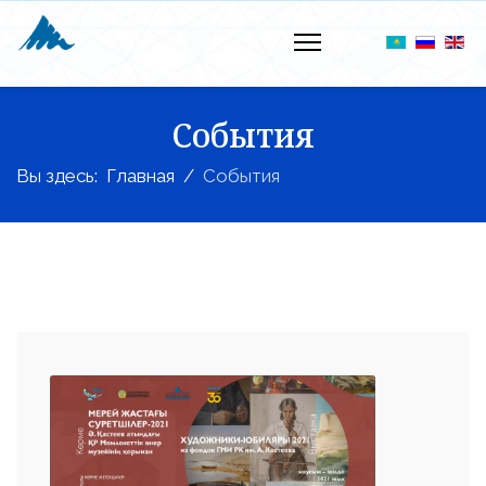
События
Вы здесь:
Главная
События