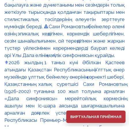
⚜️2026 жылдың 1 тамыз күні Әбілхан Қастеев
атындағы Қазақстан Республикасының Ұлттық өнер
музейінде ұлттық бейнелеу өнерінің көрнекті шебері,
Қазақстанның халық суретшісі Сахи Романовтың
(1926-2002) туғанына 100 жыл толуына арналған
«Дала симфониясы» мерейтойлық көрмесінің
ашылуы мен іс-шара аясында шығармашылығына
арналған дөңгелек үстел өтті. 🔹Қазақстан
ВИРТУАЛЬНАЯ ПРИЁМНАЯ
Республикасы Премьер-Министрінің орынбасары –
Мәдениет және ақпарат министрі Аида Ғалымқызы