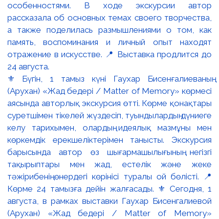
⚜️ Бүгін, 1 тамыз күні Гаухар Бисенғалиеваның
(Арухан) «Жад бедері / Matter of Memory» көрмесі
аясында авторлық экскурсия өтті. Көрме қонақтары
суретшімен тікелей жүздесіп, туындылардың дүниеге
келу тарихымен, олардың идеялық мазмұны мен
көркемдік ерекшеліктерімен танысты. Экскурсия
барысында автор өз шығармашылығының негізгі
тақырыптары мен жад, естелік және жеке
тәжірибенің өнердегі көрінісі туралы ой бөлісті. 📍
Көрме 24 тамызға дейін жалғасады. ⚜️ Сегодня, 1
августа, в рамках выставки Гаухар Бисенгалиевой
(Арухан) «Жад бедері / Matter of Memory»