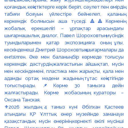
⚜️2026 жылдың 4 тамыз күні Әбілхан Қастеев
атындағы ҚР Ұлттық өнер музейінде заманауи
қазақстандық мүсін өнерінің көрнекті өкілі мүсінші