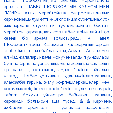
Павел Шороховтың 80 жылдық мерейтойына
арналған «ПАВЕЛ ШОРОХОВТЫҢ ҚАЛАСЫ МЕН
ДӘУІРІ» атты мерейтойлық ретроспективалық
көрмесінің ашылуы өтті. 🔹Экспозиция суретшінің 1970-
жылдардағы студенттік туындыларынан бастап,
мерейтой қарсаңындағы соңғы еңбектеріне дейінгі әр
кезеңді бір арнаға тоғыстырады. 🔸Павел
Шороховтың есімі Қазақстан қалаларының көркем
келбетімен тығыз байланысты, Алматы, Астана мен
еліміздің қалаларындағы монументалды туындылары
бүгінде бірнеше ұрпақтың мәдени жадында сақталып
әрі қалалық ортаның құрамдас бөлігіне айналып
үлгерді. Шебер қолынан шыққан мүсіндер қаланың
алаң-саябақтарына, жаяу жүргіншілеркөшелері мен
қоғамдық кеңістіктерге көрік беріп, сәулет пен өмірдің
табиғи бояуын үйлестіре бейнелеп, қаланың
көркемдік болмысын аша түседі. 🔺🔺Көрменің
жобалық ерекшелігі – ұрпақтар арасындағы