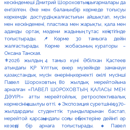
⚜️2026 жылдың 4 тамыз күні Әбілхан Қастеев
атындағы ҚР Ұлттық өнер музейінде заманауи
қазақстандық мүсін өнерінің көрнекті өкілі мүсінші
Павел Шороховтың 80 жылдық мерейтойына
арналған «ПАВЕЛ ШОРОХОВТЫҢ ҚАЛАСЫ МЕН
ДӘУІРІ» атты мерейтойлық ретроспективалық
көрмесінің ашылуы өтті. 🔹Экспозиция суретшінің 1970-
жылдардағы студенттік туындыларынан бастап,
мерейтой қарсаңындағы соңғы еңбектеріне дейінгі әр
кезеңді бір арнаға тоғыстырады. 🔸Павел