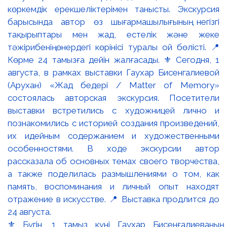
⚜️ Бүгін, 1 тамыз күні Гаухар Бисенғалиеваның