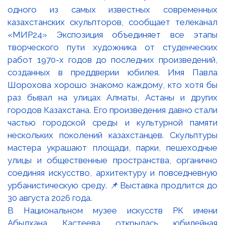
В Национальном музее искусств РК имени
Абылхана Кастеева открылась юбилейная