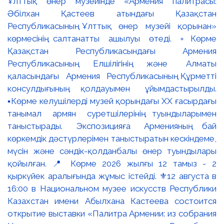
Ұлттық өнер музейінде «Армения палитрасы:
Әбілхан Қастеев атындағы Қазақстан
Республикасының Ұлттық өнер музейі қорынан»
көрмесінің салтанатты ашылуы өтеді. ▫️Көрме
Қазақстан Республикасындағы Армения
Республикасының Елшілігінің және Алматы
қаласындағы Армения Республикасының Құрметті
консулдығының қолдауымен ұйымдастырылды.
▪️Көрме келушілерді музей қорындағы ХХ ғасырдағы
танымал армян суретшілерінің туындыларымен
таныстырады. Экспозицияға Арменияның бай
көркемдік дәстүрлерімен таныстыратын кескіндеме,
мүсін және сәндік-қолданбалы өнер туындылары
қойылған. 📍 Көрме 2026 жылғы 12 тамыз - 2
қыркүйек аралығында жұмыс істейді. ⚜️12 августа в
16:00 в Национальном музее искусств Республики
Казахстан имени Абылхана Кастеева состоится
открытие выставки «Палитра Армении: из собрания