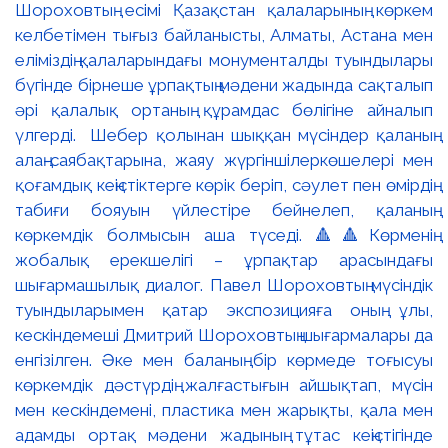
Шороховтың есімі Қазақстан қалаларының көркем
келбетімен тығыз байланысты, Алматы, Астана мен
еліміздің қалаларындағы монументалды туындылары
бүгінде бірнеше ұрпақтың мәдени жадында сақталып
әрі қалалық ортаның құрамдас бөлігіне айналып
үлгерді. Шебер қолынан шыққан мүсіндер қаланың
алаң-саябақтарына, жаяу жүргіншілеркөшелері мен
қоғамдық кеңістіктерге көрік беріп, сәулет пен өмірдің
табиғи бояуын үйлестіре бейнелеп, қаланың
көркемдік болмысын аша түседі. 🔺🔺Көрменің
жобалық ерекшелігі – ұрпақтар арасындағы
шығармашылық диалог. Павел Шороховтың мүсіндік
туындыларымен қатар экспозицияға оның ұлы,
кескіндемеші Дмитрий Шороховтың шығармалары да
енгізілген. Әке мен баланың бір көрмеде тоғысуы
көркемдік дәстүрдің жалғастығын айшықтап, мүсін
мен кескіндемені, пластика мен жарықты, қала мен
адамды ортақ мәдени жадының тұтас кеңістігінде