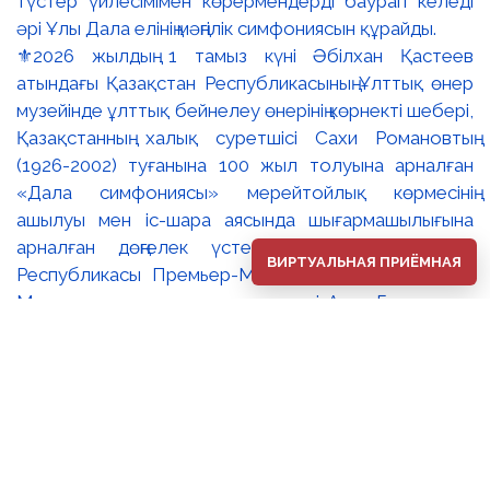
⚜️2026 жылдың 1 тамыз күні Әбілхан Қастеев
атындағы Қазақстан Республикасының Ұлттық өнер
музейінде ұлттық бейнелеу өнерінің көрнекті шебері,
Қазақстанның халық суретшісі Сахи Романовтың
(1926-2002) туғанына 100 жыл толуына арналған
«Дала симфониясы» мерейтойлық көрмесінің
ашылуы мен іс-шара аясында шығармашылығына
арналған дөңгелек үстел өтті. 🔹Қазақстан
ВИРТУАЛЬНАЯ ПРИЁМНАЯ
Республикасы Премьер-Министрінің орынбасары –
Мәдениет және ақпарат министрі Аида Ғалымқызы
Балаева Сахи Романовтың туғанына 100 жыл
толуына арналған «Дала симфониясы»
мерейтойлық көрмесінің ашылуына орай құттықтау
хатын жолдады. Құттықтау хатында Сахи
Романовтың қазақ бейнелеу өнерінде ұлттық
кескіндеме мен графиканың дамуына зор үлес қосқан