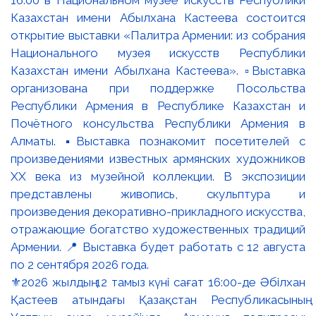
⚜️2026 жылдың 12 тамыз күні сағат 16:00-де Әбілхан
Қастеев атындағы Қазақстан Республикасының