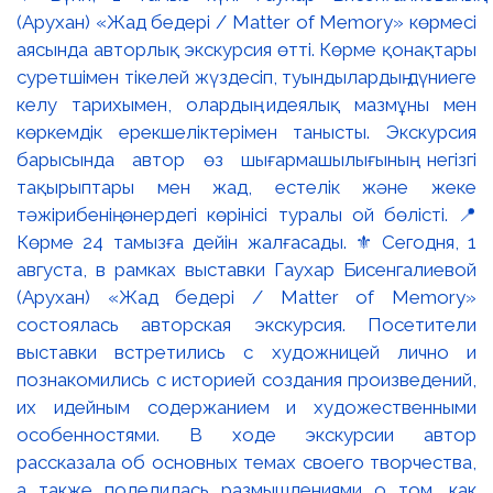
(Арухан) «Жад бедері / Matter of Memory» көрмесі
аясында авторлық экскурсия өтті. Көрме қонақтары
суретшімен тікелей жүздесіп, туындылардың дүниеге
келу тарихымен, олардың идеялық мазмұны мен
көркемдік ерекшеліктерімен танысты. Экскурсия
барысында автор өз шығармашылығының негізгі
тақырыптары мен жад, естелік және жеке
тәжірибенің өнердегі көрінісі туралы ой бөлісті. 📍
Көрме 24 тамызға дейін жалғасады. ⚜️ Сегодня, 1
августа, в рамках выставки Гаухар Бисенгалиевой
(Арухан) «Жад бедері / Matter of Memory»
состоялась авторская экскурсия. Посетители
выставки встретились с художницей лично и
познакомились с историей создания произведений,
их идейным содержанием и художественными
особенностями. В ходе экскурсии автор
рассказала об основных темах своего творчества,
а также поделилась размышлениями о том, как