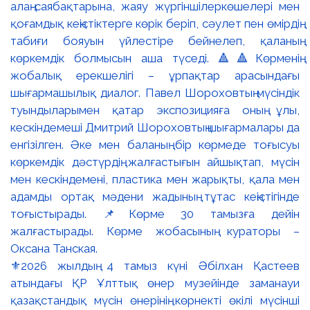
⚜️2026 жылдың 4 тамыз күні Әбілхан Қастеев
атындағы ҚР Ұлттық өнер музейінде заманауи
қазақстандық мүсін өнерінің көрнекті өкілі мүсінші