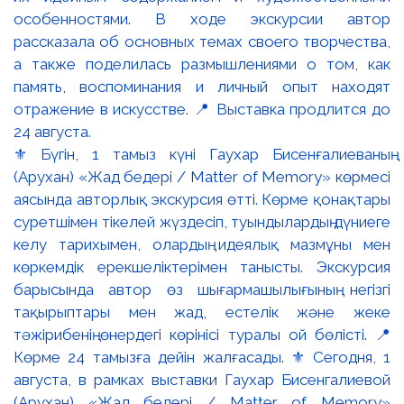
⚜️ Бүгін, 1 тамыз күні Гаухар Бисенғалиеваның
(Арухан) «Жад бедері / Matter of Memory» көрмесі
аясында авторлық экскурсия өтті. Көрме қонақтары
суретшімен тікелей жүздесіп, туындылардың дүниеге
келу тарихымен, олардың идеялық мазмұны мен
көркемдік ерекшеліктерімен танысты. Экскурсия
барысында автор өз шығармашылығының негізгі
тақырыптары мен жад, естелік және жеке
тәжірибенің өнердегі көрінісі туралы ой бөлісті. 📍
Көрме 24 тамызға дейін жалғасады. ⚜️ Сегодня, 1
августа, в рамках выставки Гаухар Бисенгалиевой
(Арухан) «Жад бедері / Matter of Memory»