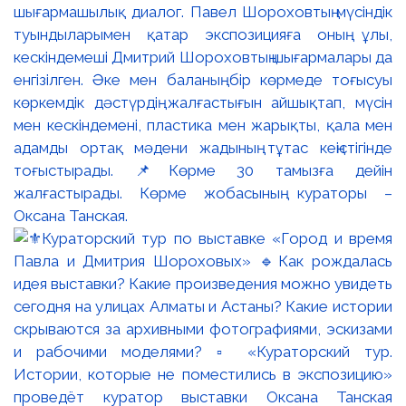
шығармашылық диалог. Павел Шороховтың мүсіндік
туындыларымен қатар экспозицияға оның ұлы,
кескіндемеші Дмитрий Шороховтың шығармалары да
енгізілген. Әке мен баланың бір көрмеде тоғысуы
көркемдік дәстүрдің жалғастығын айшықтап, мүсін
мен кескіндемені, пластика мен жарықты, қала мен
адамды ортақ мәдени жадының тұтас кеңістігінде
тоғыстырады. 📌Көрме 30 тамызға дейін
жалғастырады. Көрме жобасының кураторы –
Оксана Танская.