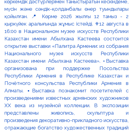
көркемдік дәстүрлерімен таныстыратын кескіндеме,
мүсін және сәндік-қолданбалы өнер туындылары
қойылған. 📍 Көрме 2026 жылғы 12 тамыз - 2
қыркүйек аралығында жұмыс істейді. ⚜️12 августа в
16:00 в Национальном музее искусств Республики
Казахстан имени Абылхана Кастеева состоится
открытие выставки «Палитра Армении: из собрания
Национального музея искусств Республики
Казахстан имени Абылхана Кастеева». ▫️Выставка
организована при поддержке Посольства
Республики Армения в Республике Казахстан и
Почётного консульства Республики Армения в
Алматы. ▪️Выставка познакомит посетителей с
произведениями известных армянских художников
XX века из музейной коллекции. В экспозиции
представлены живопись, скульптура и
произведения декоративно-прикладного искусства,
отражающие богатство художественных традиций