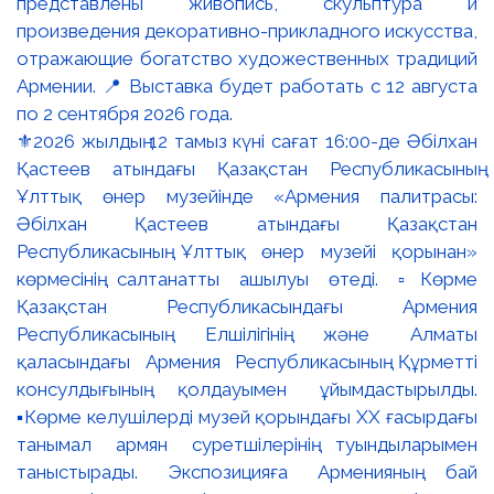
⚜️2026 жылдың 12 тамыз күні сағат 16:00-де Әбілхан
Қастеев атындағы Қазақстан Республикасының
Ұлттық өнер музейінде «Армения палитрасы:
Әбілхан Қастеев атындағы Қазақстан
Республикасының Ұлттық өнер музейі қорынан»
көрмесінің салтанатты ашылуы өтеді. ▫️Көрме
Қазақстан Республикасындағы Армения
Республикасының Елшілігінің және Алматы
қаласындағы Армения Республикасының Құрметті
консулдығының қолдауымен ұйымдастырылды.
▪️Көрме келушілерді музей қорындағы ХХ ғасырдағы
танымал армян суретшілерінің туындыларымен
таныстырады. Экспозицияға Арменияның бай