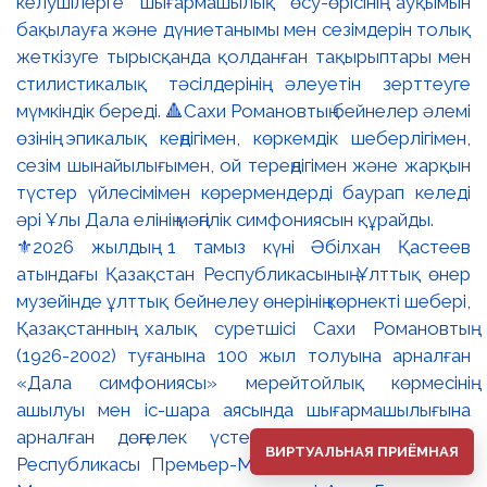
⚜️2026 жылдың 1 тамыз күні Әбілхан Қастеев
атындағы Қазақстан Республикасының Ұлттық өнер
музейінде ұлттық бейнелеу өнерінің көрнекті шебері,
Қазақстанның халық суретшісі Сахи Романовтың
(1926-2002) туғанына 100 жыл толуына арналған
«Дала симфониясы» мерейтойлық көрмесінің
ашылуы мен іс-шара аясында шығармашылығына
арналған дөңгелек үстел өтті. 🔹Қазақстан
ВИРТУАЛЬНАЯ ПРИЁМНАЯ
Республикасы Премьер-Министрінің орынбасары –