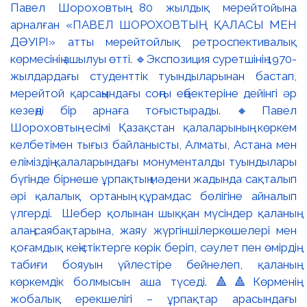
Павел Шороховтың 80 жылдық мерейтойына
арналған «ПАВЕЛ ШОРОХОВТЫҢ ҚАЛАСЫ МЕН
ДӘУІРІ» атты мерейтойлық ретроспективалық
көрмесінің ашылуы өтті. 🔹Экспозиция суретшінің 1970-
жылдардағы студенттік туындыларынан бастап,
мерейтой қарсаңындағы соңғы еңбектеріне дейінгі әр
кезеңді бір арнаға тоғыстырады. 🔸Павел
Шороховтың есімі Қазақстан қалаларының көркем
келбетімен тығыз байланысты, Алматы, Астана мен
еліміздің қалаларындағы монументалды туындылары
бүгінде бірнеше ұрпақтың мәдени жадында сақталып
әрі қалалық ортаның құрамдас бөлігіне айналып
үлгерді. Шебер қолынан шыққан мүсіндер қаланың
алаң-саябақтарына, жаяу жүргіншілеркөшелері мен
қоғамдық кеңістіктерге көрік беріп, сәулет пен өмірдің
табиғи бояуын үйлестіре бейнелеп, қаланың
көркемдік болмысын аша түседі. 🔺🔺Көрменің
жобалық ерекшелігі – ұрпақтар арасындағы