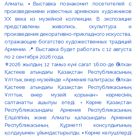
⚜️2026 жылдың 12 тамыз күні сағат 16:00-де Әбілхан
Қастеев атындағы Қазақстан Республикасының
Ұлттық өнер музейінде «Армения палитрасы: Әбілхан
Қастеев атындағы Қазақстан Республикасының
Ұлттық өнер музейі қорынан» көрмесінің
салтанатты ашылуы өтеді. ▫️Көрме Қазақстан
Республикасындағы Армения Республикасының
Елшілігінің және Алматы қаласындағы Армения
Республикасының Құрметті консулдығының
қолдауымен ұйымдастырылды. ▪️Көрме келушілерді