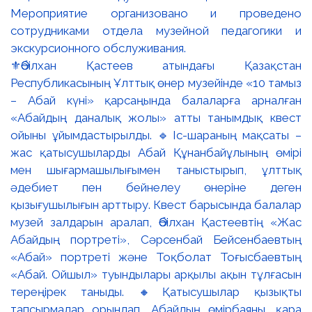
⚜️Әбілхан Қастеев атындағы Қазақстан
Республикасының Ұлттық өнер музейінде «10 тамыз
– Абай күні» қарсаңында балаларға арналған
«Абайдың даналық жолы» атты танымдық квест
ойыны ұйымдастырылды. 🔹Іс-шараның мақсаты –
жас қатысушыларды Абай Құнанбайұлының өмірі
мен шығармашылығымен таныстырып, ұлттық
әдебиет пен бейнелеу өнеріне деген
қызығушылығын арттыру. Квест барысында балалар
музей залдарын аралап, Әбілхан Қастеевтің «Жас
Абайдың портреті», Сәрсенбай Бейсенбаевтың
«Абай» портреті және Тоқболат Тоғысбаевтың
«Абай. Ойшыл» туындылары арқылы ақын тұлғасын
тереңірек таныды. 🔸Қатысушылар қызықты
тапсырмалар орындап, Абайдың өмірбаяны, қара