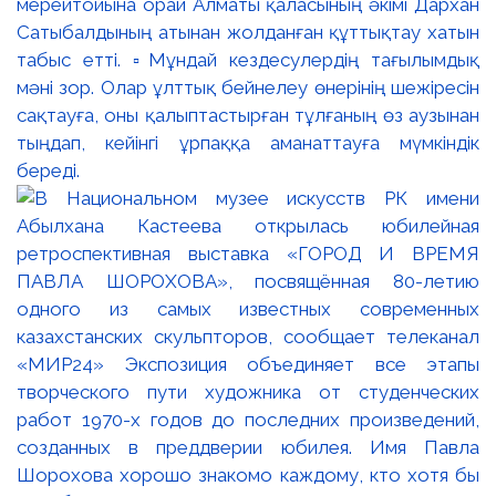
мерейтойына орай Алматы қаласының әкімі Дархан
Сатыбалдының атынан жолданған құттықтау хатын
табыс етті. ▫️Мұндай кездесулердің тағылымдық
мәні зор. Олар ұлттық бейнелеу өнерінің шежіресін
сақтауға, оны қалыптастырған тұлғаның өз аузынан
тыңдап, кейінгі ұрпаққа аманаттауға мүмкіндік
береді.