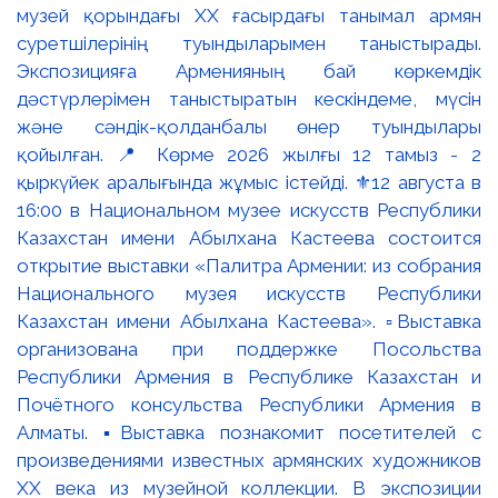
музей қорындағы ХХ ғасырдағы танымал армян
суретшілерінің туындыларымен таныстырады.
Экспозицияға Арменияның бай көркемдік
дәстүрлерімен таныстыратын кескіндеме, мүсін
және сәндік-қолданбалы өнер туындылары
қойылған. 📍 Көрме 2026 жылғы 12 тамыз - 2
қыркүйек аралығында жұмыс істейді. ⚜️12 августа в
16:00 в Национальном музее искусств Республики
Казахстан имени Абылхана Кастеева состоится
открытие выставки «Палитра Армении: из собрания
Национального музея искусств Республики
Казахстан имени Абылхана Кастеева». ▫️Выставка
организована при поддержке Посольства
Республики Армения в Республике Казахстан и
Почётного консульства Республики Армения в
Алматы. ▪️Выставка познакомит посетителей с
произведениями известных армянских художников
XX века из музейной коллекции. В экспозиции