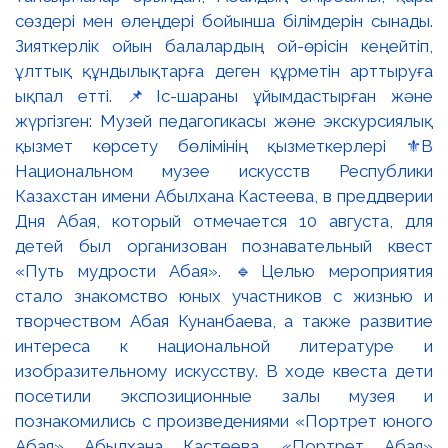
сөздері мен өлеңдері бойынша білімдерін сынады.
Зияткерлік ойын балалардың ой-өрісін кеңейтіп,
ұлттық құндылықтарға деген құрметін арттыруға
ықпал етті. 📌Іс-шараны ұйымдастырған және
жүргізген: Музей педагогикасы және экскурсиялық
қызмет көрсету бөлімінің қызметкерлері ⚜️В
Национальном музее искусств Республики
Казахстан имени Абылхана Кастеева, в преддверии
Дня Абая, который отмечается 10 августа, для
детей был организован познавательный квест
«Путь мудрости Абая». 🔹Целью мероприятия
стало знакомство юных участников с жизнью и
творчеством Абая Кунанбаева, а также развитие
интереса к национальной литературе и
изобразительному искусству. В ходе квеста дети
посетили экспозиционные залы музея и
познакомились с произведениями «Портрет юного
Абая» Абылхана Кастеева, «Портрет Абая»