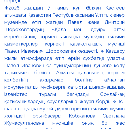
⚜️2026 жылдың 7 тамыз күні Әбілхан Қастеев
атындағы Қазақстан Республикасының Ұлттық өнер
музейінде өтіп жатқан Павел және Дмитрий
Шороховтардың «Қала мен дәуір» атты
мерейтойлық көрмесі аясында музейдің ғылыми
қызметкерлері көрнекті қазақстандық мүсінші
Павел Иванович Шороховпен кездесті. 🔸Кездесу
жылы атмосферада өтіп, еркін сұхбатқа ұласты.
Павел Иванович өз туындыларының дүниеге келу
тарихымен бөлісіп, Алматы қаласының көркем
келбетінің ажырамас бөлігіне айналған
монументалды мүсіндерге қатысты шығармашылық
ізденістері туралы баяндады. Сондай-ақ
қатысушылардың сауалдарына жауап берді. 🔹Іс-
шара соңында музей директорының ғылыми жұмыс
жөніндегі орынбасары Кобжанова Светлана
Жумасултановна мүсіншіге оның 80 жас