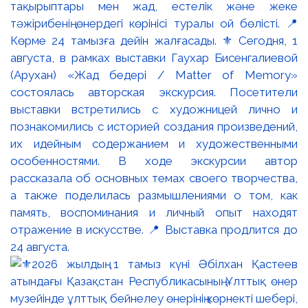
тақырыптары мен жад, естелік және жеке
тәжірибенің өнердегі көрінісі туралы ой бөлісті. 📍
Көрме 24 тамызға дейін жалғасады. ⚜️ Сегодня, 1
августа, в рамках выставки Гаухар Бисенгалиевой
(Арухан) «Жад бедері / Matter of Memory»
состоялась авторская экскурсия. Посетители
выставки встретились с художницей лично и
познакомились с историей создания произведений,
их идейным содержанием и художественными
особенностями. В ходе экскурсии автор
рассказала об основных темах своего творчества,
а также поделилась размышлениями о том, как
память, воспоминания и личный опыт находят
отражение в искусстве. 📍 Выставка продлится до
24 августа.