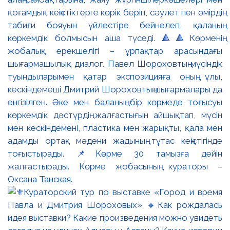
қоғамдық кеңістіктерге көрік беріп, сәулет пен өмірдің
табиғи бояуын үйлестіре бейнелеп, қаланың
көркемдік болмысын аша түседі. 🔺🔺Көрменің
жобалық ерекшелігі – ұрпақтар арасындағы
шығармашылық диалог. Павел Шороховтың мүсіндік
туындыларымен қатар экспозицияға оның ұлы,
кескіндемеші Дмитрий Шороховтың шығармалары да
енгізілген. Әке мен баланың бір көрмеде тоғысуы
көркемдік дәстүрдің жалғастығын айшықтап, мүсін
мен кескіндемені, пластика мен жарықты, қала мен
адамды ортақ мәдени жадының тұтас кеңістігінде
тоғыстырады. 📌Көрме 30 тамызға дейін
жалғастырады. Көрме жобасының кураторы –
Оксана Танская.