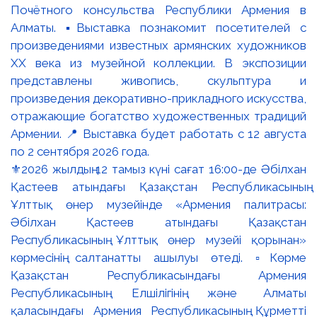
⚜️2026 жылдың 12 тамыз күні сағат 16:00-де Әбілхан
Қастеев атындағы Қазақстан Республикасының
Ұлттық өнер музейінде «Армения палитрасы:
Әбілхан Қастеев атындағы Қазақстан
Республикасының Ұлттық өнер музейі қорынан»
көрмесінің салтанатты ашылуы өтеді. ▫️Көрме
Қазақстан Республикасындағы Армения
Республикасының Елшілігінің және Алматы
қаласындағы Армения Республикасының Құрметті