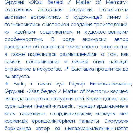
⚜️ Бүгін, 1 тамыз күні Гаухар Бисенғалиеваның
(Арухан) «Жад бедері / Matter of Memory» көрмесі
аясында авторлық экскурсия өтті. Көрме қонақтары
суретшімен тікелей жүздесіп, туындылардың дүниеге
келу тарихымен, олардың идеялық мазмұны мен
көркемдік ерекшеліктерімен танысты. Экскурсия
барысында автор өз шығармашылығының негізгі