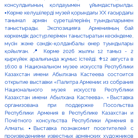
консулдығының қолдауымен ұйымдастырылды.
▪️Көрме келушілерді музей қорындағы ХХ ғасырдағы
танымал армян суретшілерінің туындыларымен
таныстырады. Экспозицияға Арменияның бай
көркемдік дәстүрлерімен таныстыратын кескіндеме,
мүсін және сәндік-қолданбалы өнер туындылары
қойылған. 📍 Көрме 2026 жылғы 12 тамыз - 2
қыркүйек аралығында жұмыс істейді. ⚜️12 августа в
16:00 в Национальном музее искусств Республики
Казахстан имени Абылхана Кастеева состоится
открытие выставки «Палитра Армении: из собрания
Национального музея искусств Республики
Казахстан имени Абылхана Кастеева». ▫️Выставка
организована при поддержке Посольства
Республики Армения в Республике Казахстан и
Почётного консульства Республики Армения в
Алматы. ▪️Выставка познакомит посетителей с
произведениями известных армянских художников