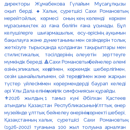
⚜️2026 жылдың 1 тамыз күні Әбілхан Қастеев
атындағы Қазақстан Республикасының Ұлттық өнер
музейінде ұлттық бейнелеу өнерінің көрнекті шебері,
Қазақстанның халық суретшісі Сахи Романовтың
(1926-2002) туғанына 100 жыл толуына арналған