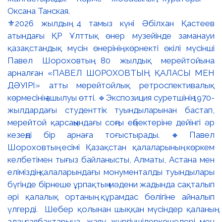
⚜️2026 жылдың 4 тамыз күні Әбілхан Қастеев
атындағы ҚР Ұлттық өнер музейінде заманауи
қазақстандық мүсін өнерінің көрнекті өкілі мүсінші
Павел Шороховтың 80 жылдық мерейтойына
арналған «ПАВЕЛ ШОРОХОВТЫҢ ҚАЛАСЫ МЕН
ДӘУІРІ» атты мерейтойлық ретроспективалық
көрмесінің ашылуы өтті. 🔹Экспозиция суретшінің 1970-
жылдардағы студенттік туындыларынан бастап,
мерейтой қарсаңындағы соңғы еңбектеріне дейінгі әр
кезеңді бір арнаға тоғыстырады. 🔸Павел
Шороховтың есімі Қазақстан қалаларының көркем
келбетімен тығыз байланысты, Алматы, Астана мен
еліміздің қалаларындағы монументалды туындылары
бүгінде бірнеше ұрпақтың мәдени жадында сақталып
әрі қалалық ортаның құрамдас бөлігіне айналып
үлгерді. Шебер қолынан шыққан мүсіндер қаланың
алаң-саябақтарына, жаяу жүргіншілеркөшелері мен