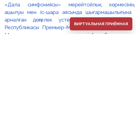
«Дала симфониясы» мерейтойлық көрмесінің
ашылуы мен іс-шара аясында шығармашылығына
арналған дөңгелек үстел өтті. 🔹Қазақстан
ВИРТУАЛЬНАЯ ПРИЁМНАЯ
Республикасы Премьер-Министрінің орынбасары –
Мәдениет және ақпарат министрі Аида Ғалымқызы
Балаева Сахи Романовтың туғанына 100 жыл
толуына арналған «Дала симфониясы»
мерейтойлық көрмесінің ашылуына орай құттықтау
хатын жолдады. Құттықтау хатында Сахи
Романовтың қазақ бейнелеу өнерінде ұлттық
кескіндеме мен графиканың дамуына зор үлес қосқан
дара суретші екенін атап өтті. Сонымен қатар
көрменің суретшінің бай шығармашылық мұрасын
жаңаша зерделеп, кейінгі ұрпаққа насихаттаудағы
маңызына тоқталып, көрменің табысты өтуіне
тілектестік білдірді. Құттықтау хатын музей
директоры Жұмабекова Гүлайым Мұсағұлқызы
оқып берді. 🔸Халық суретшісі Сахи Романовтың