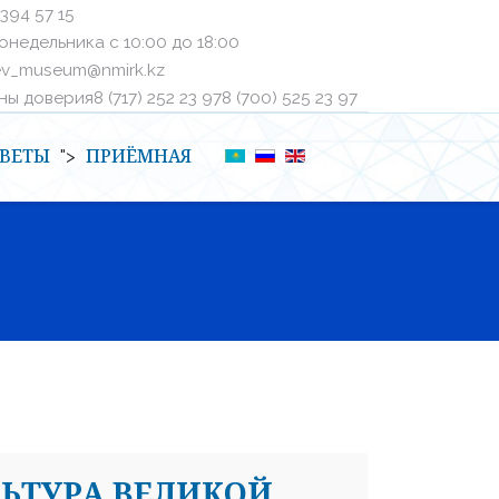
 394 57 15
онедельника с 10:00 до 18:00
ev_museum@nmirk.kz
 доверияㅤ8 (717) 252 23 97ㅤㅤ8 (700) 525 23 97
ВЕТЫ
ПРИЁМНАЯ
">
ЛЬТУРА ВЕЛИКОЙ