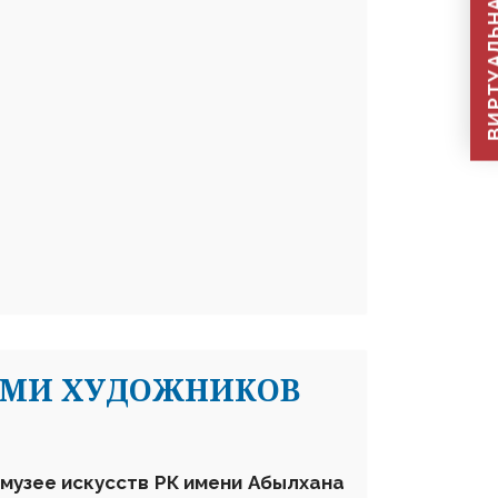
ВИРТУАЛЬНАЯ П
АМИ ХУДОЖНИКОВ
 музее искусств РК имени Абылхана