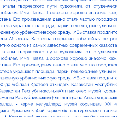
мени Абылхана Кастеева открылась юбилейная ретр
ю одного из самых известных современных казахста
 этапы творческого пути художника от студенческ
и юбилея. Имя Павла Шорохова хорошо знакомо кажд
стана. Его произведения давно стали частью городско
астера украшают площади, парки, пешеходные улицы и
едневную урбанистическую среду. 📌Выставка продлится