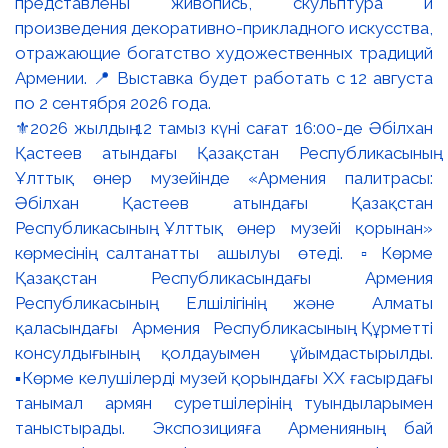
⚜️2026 жылдың 12 тамыз күні сағат 16:00-де Әбілхан
Қастеев атындағы Қазақстан Республикасының
Ұлттық өнер музейінде «Армения палитрасы:
Әбілхан Қастеев атындағы Қазақстан
Республикасының Ұлттық өнер музейі қорынан»
көрмесінің салтанатты ашылуы өтеді. ▫️Көрме
Қазақстан Республикасындағы Армения
Республикасының Елшілігінің және Алматы
қаласындағы Армения Республикасының Құрметті
консулдығының қолдауымен ұйымдастырылды.
▪️Көрме келушілерді музей қорындағы ХХ ғасырдағы
танымал армян суретшілерінің туындыларымен
таныстырады. Экспозицияға Арменияның бай