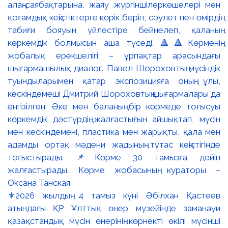
⚜️2026 жылдың 4 тамыз күні Әбілхан Қастеев
атындағы ҚР Ұлттық өнер музейінде заманауи
қазақстандық мүсін өнерінің көрнекті өкілі мүсінші