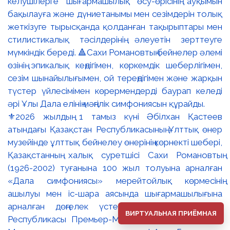
⚜️2026 жылдың 1 тамыз күні Әбілхан Қастеев
атындағы Қазақстан Республикасының Ұлттық өнер
музейінде ұлттық бейнелеу өнерінің көрнекті шебері,
Қазақстанның халық суретшісі Сахи Романовтың
(1926-2002) туғанына 100 жыл толуына арналған
«Дала симфониясы» мерейтойлық көрмесінің
ашылуы мен іс-шара аясында шығармашылығына
арналған дөңгелек үстел өтті. 🔹Қазақстан
ВИРТУАЛЬНАЯ ПРИЁМНАЯ
Республикасы Премьер-Министрінің орынбасары –