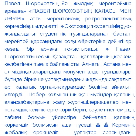
Павел Шороховтың 80 жылдық мерейтойына
арналған «ПАВЕЛ ШОРОХОВТЫҢ ҚАЛАСЫ МЕН
ДӘУІРІ» атты мерейтойлық ретроспективалық
көрмесінің ашылуы өтті. 🔹Экспозиция суретшінің 1970-
жылдардағы студенттік туындыларынан бастап,
мерейтой қарсаңындағы соңғы еңбектеріне дейінгі әр
кезеңді бір арнаға тоғыстырады. 🔸Павел
Шороховтың есімі Қазақстан қалаларының көркем
келбетімен тығыз байланысты, Алматы, Астана мен
еліміздің қалаларындағы монументалды туындылары
бүгінде бірнеше ұрпақтың мәдени жадында сақталып
әрі қалалық ортаның құрамдас бөлігіне айналып
үлгерді. Шебер қолынан шыққан мүсіндер қаланың
алаң-саябақтарына, жаяу жүргіншілеркөшелері мен
қоғамдық кеңістіктерге көрік беріп, сәулет пен өмірдің
табиғи бояуын үйлестіре бейнелеп, қаланың
көркемдік болмысын аша түседі. 🔺🔺Көрменің
жобалық ерекшелігі – ұрпақтар арасындағы