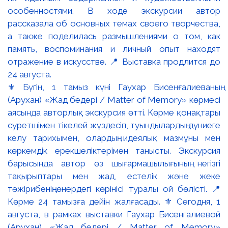
⚜️ Бүгін, 1 тамыз күні Гаухар Бисенғалиеваның
(Арухан) «Жад бедері / Matter of Memory» көрмесі
аясында авторлық экскурсия өтті. Көрме қонақтары
суретшімен тікелей жүздесіп, туындылардың дүниеге
келу тарихымен, олардың идеялық мазмұны мен
көркемдік ерекшеліктерімен танысты. Экскурсия
барысында автор өз шығармашылығының негізгі
тақырыптары мен жад, естелік және жеке
тәжірибенің өнердегі көрінісі туралы ой бөлісті. 📍
Көрме 24 тамызға дейін жалғасады. ⚜️ Сегодня, 1
августа, в рамках выставки Гаухар Бисенгалиевой
(Арухан) «Жад бедері / Matter of Memory»