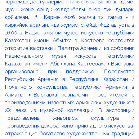
көркемдік дәстүрлерімен таныстыратын кескіндеме,
мүсін және сәндік-қолданбалы өнер туындылары
қойылған. 📍 Көрме 2026 жылғы 12 тамыз - 2
қыркүйек аралығында жұмыс істейді. ⚜️12 августа в
16:00 в Национальном музее искусств Республики
Казахстан имени Абылхана Кастеева состоится
открытие выставки «Палитра Армении: из собрания
Национального музея искусств Республики
Казахстан имени Абылхана Кастеева». ▫️Выставка
организована при поддержке Посольства
Республики Армения в Республике Казахстан и
Почётного консульства Республики Армения в
Алматы. ▪️Выставка познакомит посетителей с
произведениями известных армянских художников
XX века из музейной коллекции. В экспозиции
представлены живопись, скульптура и
произведения декоративно-прикладного искусства,
отражающие богатство художественных традиций