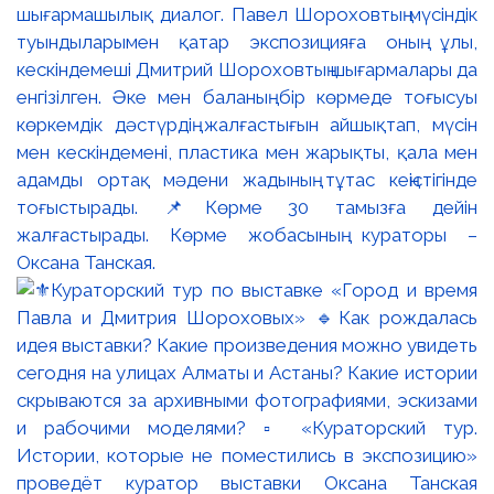
шығармашылық диалог. Павел Шороховтың мүсіндік
туындыларымен қатар экспозицияға оның ұлы,
кескіндемеші Дмитрий Шороховтың шығармалары да
енгізілген. Әке мен баланың бір көрмеде тоғысуы
көркемдік дәстүрдің жалғастығын айшықтап, мүсін
мен кескіндемені, пластика мен жарықты, қала мен
адамды ортақ мәдени жадының тұтас кеңістігінде
тоғыстырады. 📌Көрме 30 тамызға дейін
жалғастырады. Көрме жобасының кураторы –
Оксана Танская.