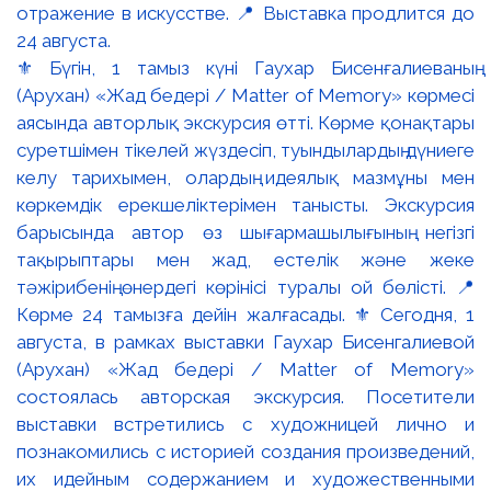
⚜️ Бүгін, 1 тамыз күні Гаухар Бисенғалиеваның
(Арухан) «Жад бедері / Matter of Memory» көрмесі
аясында авторлық экскурсия өтті. Көрме қонақтары
суретшімен тікелей жүздесіп, туындылардың дүниеге
келу тарихымен, олардың идеялық мазмұны мен
көркемдік ерекшеліктерімен танысты. Экскурсия
барысында автор өз шығармашылығының негізгі
тақырыптары мен жад, естелік және жеке
тәжірибенің өнердегі көрінісі туралы ой бөлісті. 📍
Көрме 24 тамызға дейін жалғасады. ⚜️ Сегодня, 1
августа, в рамках выставки Гаухар Бисенгалиевой
(Арухан) «Жад бедері / Matter of Memory»
состоялась авторская экскурсия. Посетители
выставки встретились с художницей лично и
познакомились с историей создания произведений,
их идейным содержанием и художественными