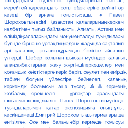
жылдардағы студенттік туындыларынан бастап,
мерейтой қарсаңындағы соңғы еңбектеріне дейінгі әр
кезеңді бір арнаға тоғыстырады. 🔸Павел
Шороховтың есімі Қазақстан қалаларының көркем
келбетімен тығыз байланысты, Алматы, Астана мен
еліміздің қалаларындағы монументалды туындылары
бүгінде бірнеше ұрпақтың мәдени жадында сақталып
әрі қалалық ортаның құрамдас бөлігіне айналып
үлгерді. Шебер қолынан шыққан мүсіндер қаланың
алаң-саябақтарына, жаяу жүргіншілеркөшелері мен
қоғамдық кеңістіктерге көрік беріп, сәулет пен өмірдің
табиғи бояуын үйлестіре бейнелеп, қаланың
көркемдік болмысын аша түседі. 🔺🔺Көрменің
жобалық ерекшелігі – ұрпақтар арасындағы
шығармашылық диалог. Павел Шороховтың мүсіндік
туындыларымен қатар экспозицияға оның ұлы,
кескіндемеші Дмитрий Шороховтың шығармалары да
енгізілген. Әке мен баланың бір көрмеде тоғысуы