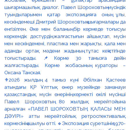
⚜️2026 жылдың 4 тамыз күні Әбілхан Қастеев
атындағы ҚР Ұлттық өнер музейінде заманауи
қазақстандық мүсін өнерінің көрнекті өкілі мүсінші
Павел Шороховтың 80 жылдық мерейтойына
арналған «ПАВЕЛ ШОРОХОВТЫҢ ҚАЛАСЫ МЕН
ДӘУІРІ» атты мерейтойлық ретроспективалық
көрмесінің ашылуы өтті. 🔹Экспозиция суретшінің 1970-