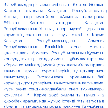
⚜️2026 жылдың 12 тамыз күні сағат 16:00-де Әбілхан
Қастеев атындағы Қазақстан Республикасының
Ұлттық өнер музейінде «Армения палитрасы:
Әбілхан Қастеев атындағы Қазақстан
Республикасының Ұлттық өнер музейі қорынан»
көрмесінің салтанатты ашылуы өтеді. ▫️Көрме
Қазақстан Республикасындағы Армения
Республикасының Елшілігінің және Алматы
қаласындағы Армения Республикасының Құрметті
консулдығының қолдауымен ұйымдастырылды.
▪️Көрме келушілерді музей қорындағы ХХ ғасырдағы
танымал армян суретшілерінің туындыларымен
таныстырады. Экспозицияға Арменияның бай
көркемдік дәстүрлерімен таныстыратын кескіндеме,
мүсін және сәндік-қолданбалы өнер туындылары
қойылған. 📍 Көрме 2026 жылғы 12 тамыз - 2
қыркүйек аралығында жұмыс істейді. ⚜️12 августа в
16:00 в Национальном музее искусств Республики