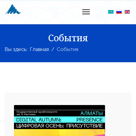
События
Вы здесь:
Главная
События