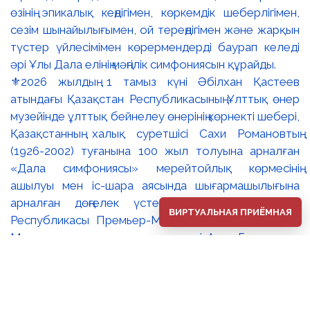
⚜️2026 жылдың 1 тамыз күні Әбілхан Қастеев
атындағы Қазақстан Республикасының Ұлттық өнер
музейінде ұлттық бейнелеу өнерінің көрнекті шебері,
Қазақстанның халық суретшісі Сахи Романовтың
(1926-2002) туғанына 100 жыл толуына арналған
«Дала симфониясы» мерейтойлық көрмесінің
ашылуы мен іс-шара аясында шығармашылығына
арналған дөңгелек үстел өтті. 🔹Қазақстан
ВИРТУАЛЬНАЯ ПРИЁМНАЯ
Республикасы Премьер-Министрінің орынбасары –
Мәдениет және ақпарат министрі Аида Ғалымқызы
Балаева Сахи Романовтың туғанына 100 жыл
толуына арналған «Дала симфониясы»
мерейтойлық көрмесінің ашылуына орай құттықтау
хатын жолдады. Құттықтау хатында Сахи