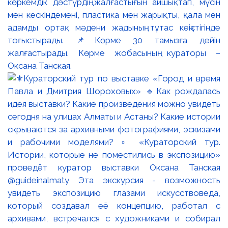
көркемдік дәстүрдің жалғастығын айшықтап, мүсін
мен кескіндемені, пластика мен жарықты, қала мен
адамды ортақ мәдени жадының тұтас кеңістігінде
тоғыстырады. 📌Көрме 30 тамызға дейін
жалғастырады. Көрме жобасының кураторы –
Оксана Танская.