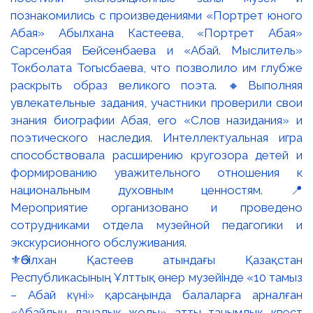
⚜️Әбілхан Қастеев атындағы Қазақстан
Республикасының Ұлттық өнер музейінде «10 тамыз
– Абай күні» қарсаңында балаларға арналған
«Абайдың даналық жолы» атты танымдық квест