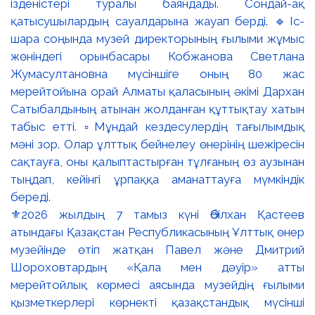
⚜️2026 жылдың 7 тамыз күні Әбілхан Қастеев
атындағы Қазақстан Республикасының Ұлттық өнер
музейінде өтіп жатқан Павел және Дмитрий
Шороховтардың «Қала мен дәуір» атты
мерейтойлық көрмесі аясында музейдің ғылыми
қызметкерлері көрнекті қазақстандық мүсінші