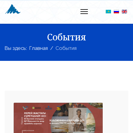
События
Вы здесь:
Главная
События