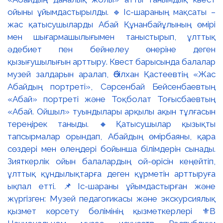
ойыны ұйымдастырылды. 🔹Іс-шараның мақсаты –
жас қатысушыларды Абай Құнанбайұлының өмірі
мен шығармашылығымен таныстырып, ұлттық
әдебиет пен бейнелеу өнеріне деген
қызығушылығын арттыру. Квест барысында балалар
музей залдарын аралап, Әбілхан Қастеевтің «Жас
Абайдың портреті», Сәрсенбай Бейсенбаевтың
«Абай» портреті және Тоқболат Тоғысбаевтың
«Абай. Ойшыл» туындылары арқылы ақын тұлғасын
тереңірек таныды. 🔸Қатысушылар қызықты
тапсырмалар орындап, Абайдың өмірбаяны, қара
сөздері мен өлеңдері бойынша білімдерін сынады.
Зияткерлік ойын балалардың ой-өрісін кеңейтіп,
ұлттық құндылықтарға деген құрметін арттыруға
ықпал етті. 📌Іс-шараны ұйымдастырған және
жүргізген: Музей педагогикасы және экскурсиялық
қызмет көрсету бөлімінің қызметкерлері ⚜️В