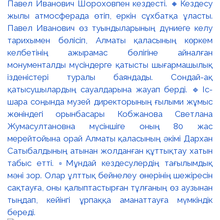
Павел Иванович Шороховпен кездесті. 🔸Кездесу
жылы атмосферада өтіп, еркін сұхбатқа ұласты.
Павел Иванович өз туындыларының дүниеге келу
тарихымен бөлісіп, Алматы қаласының көркем
келбетінің ажырамас бөлігіне айналған
монументалды мүсіндерге қатысты шығармашылық
ізденістері туралы баяндады. Сондай-ақ
қатысушылардың сауалдарына жауап берді. 🔹Іс-
шара соңында музей директорының ғылыми жұмыс
жөніндегі орынбасары Кобжанова Светлана
Жумасултановна мүсіншіге оның 80 жас
мерейтойына орай Алматы қаласының әкімі Дархан
Сатыбалдының атынан жолданған құттықтау хатын
табыс етті. ▫️Мұндай кездесулердің тағылымдық
мәні зор. Олар ұлттық бейнелеу өнерінің шежіресін
сақтауға, оны қалыптастырған тұлғаның өз аузынан
тыңдап, кейінгі ұрпаққа аманаттауға мүмкіндік
береді.