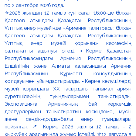
⚜️2026 жылдың 12 тамыз күні сағат 16:00-де Әбілхан
Қастеев атындағы Қазақстан Республикасының
Ұлттық өнер музейінде «Армения палитрасы: Әбілхан
Қастеев атындағы Қазақстан Республикасының
Ұлттық өнер музейі қорынан» көрмесінің
салтанатты ашылуы өтеді. ▫️Көрме Қазақстан
Республикасындағы Армения Республикасының
Елшілігінің және Алматы қаласындағы Армения
Республикасының Құрметті консулдығының
қолдауымен ұйымдастырылды. ▪️Көрме келушілерді
музей қорындағы ХХ ғасырдағы танымал армян
суретшілерінің туындыларымен таныстырады.
Экспозицияға Арменияның бай көркемдік
дәстүрлерімен таныстыратын кескіндеме, мүсін
және сәндік-қолданбалы өнер туындылары
қойылған. 📍 Көрме 2026 жылғы 12 тамыз - 2
қыркүйек аралығында жұмыс істейді. ⚜️12 августа в