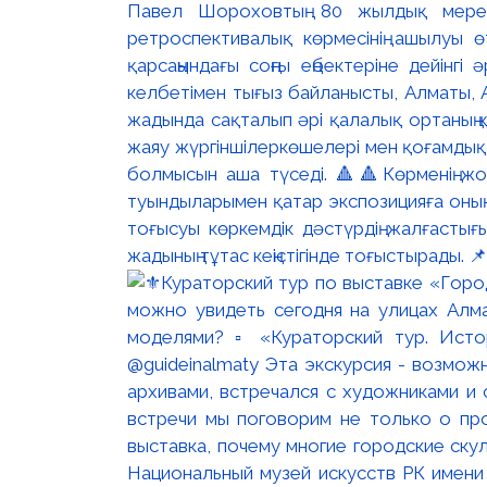
Павел Шороховтың 80 жылдық мер
ретроспективалық көрмесінің ашылуы ө
қарсаңындағы соңғы еңбектеріне дейінг
келбетімен тығыз байланысты, Алматы, 
жадында сақталып әрі қалалық ортаның қ
жаяу жүргіншілеркөшелері мен қоғамдық ке
болмысын аша түседі. 🔺🔺Көрменің жо
туындыларымен қатар экспозицияға оның 
тоғысуы көркемдік дәстүрдің жалғасты
жадының тұтас кеңістігінде тоғыстырады.