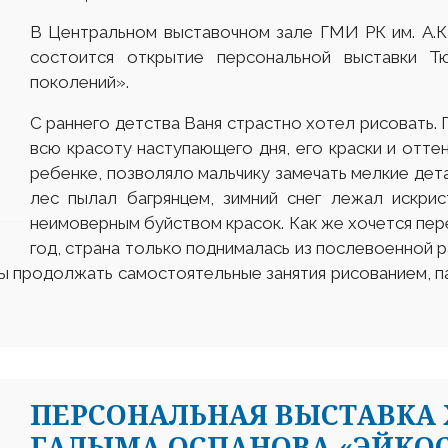
В Центральном выставочном зале ГМИ РК им. А.Ка
состоится открытие персональной выставки Т
поколений».
С раннего детства Ваня страстно хотел рисовать. 
всю красоту наступающего дня, его краски и отте
ребенке, позволяло мальчику замечать мелкие дета
лес пылал багрянцем, зимний снег лежал искри
неимоверным буйством красок. Как же хочется пере
год, страна только поднималась из послевоенной р
бы продолжать самостоятельные занятия рисованием, 
ПЕРСОНАЛЬНАЯ ВЫСТАВКА
ГАЛЫМА ОСПАНОВА «ЭЙКОС