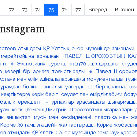
1
72
73
74
75
76
77
Вперед
В конец
Instagram
ев атындағы ҚР Ұлттық өнер музейінде заманауи қазақстан