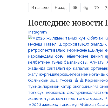
В начало
Назад
68
69
70
7
Последние новости 
Instagram
⚜️2026 жылдың 4 тамыз күні Әбілхан Қасте