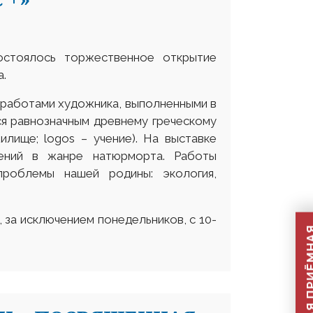
остоялось торжественное открытие
а.
с работами художника, выполненными в
ся равнозначным древнему греческому
илище; logos – учение). На выставке
ений в жанре натюрморта. Работы
проблемы нашей родины: экология,
 за исключением понедельников, с 10-