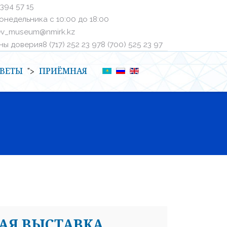
 394 57 15
онедельника с 10:00 до 18:00
ev_museum@nmirk.kz
 доверияㅤ8 (717) 252 23 97ㅤㅤ8 (700) 525 23 97
ВЕТЫ
ПРИЁМНАЯ
">
АЯ ВЫСТАВКА