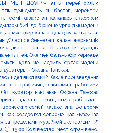
СЫ МЕН ДӘУІРІ» атты мерейтойлық
енттік туындыларынан бастап, мерейтой
тың есімі Қазақстан қалаларының көркем
дылары бүгінде бірнеше ұрпақтың мәдени
қан мүсіндер қаланың алаң-саябақтарына,
уын үйлестіре бейнелеп, қаланың көркемдік
лық диалог. Павел Шороховтың мүсіндік
енгізілген. Әке мен баланың бір көрмеде
жарықты, қала мен адамды ортақ мәдени
ң кураторы – Оксана Танская.