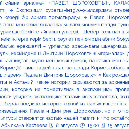
ейтойына арналған «ПАВЕЛ ШОРОХОВТЫҢ ҚАЛА
тті. 🔹Экспозиция суретшінің 1970-жылдардағы студ
і әр кезеңді бір арнаға тоғыстырады. 🔸Павел Шорохов
Астана мен еліміздің қалаларындағы монументалды туын
ұрамдас бөлігіне айналып үлгерді. Шебер қолынан шық
ңістіктерге көрік беріп, сәулет пен өмірдің табиғи боя
балық ерекшелігі – ұрпақтар арасындағы шығармашы
ұлы, кескіндемеші Дмитрий Шороховтың шығармалары да 
ғын айшықтап, мүсін мен кескіндемені, пластика мен 
 📌Көрме 30 тамызға дейін жалғастырады. Көрме жобасыны