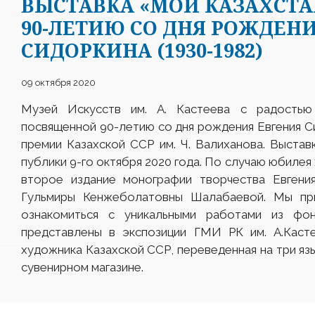
ВЫСТАВКА «МОЙ КАЗАХСТА
90-ЛЕТИЮ СО ДНЯ РОЖДЕН
СИДОРКИНА (1930-1982)
09 октября 2020
Музей Искусств им. А. Кастеева с радостью
посвященной 90-летию со дня рождения Евгения С
премии Казахской ССР им. Ч. Валиханова. Выста
публики 9-го октября 2020 года. По случаю юбиле
второе издание монографии творчества Евгени
Гульмиры Кенжеболатовны Шалабаевой. Мы при
ознакомиться с уникальными работами из фо
представлены в экспозиции ГМИ РК им. А.Касте
художника Казахской ССР, переведенная на три яз
сувенирном магазине.