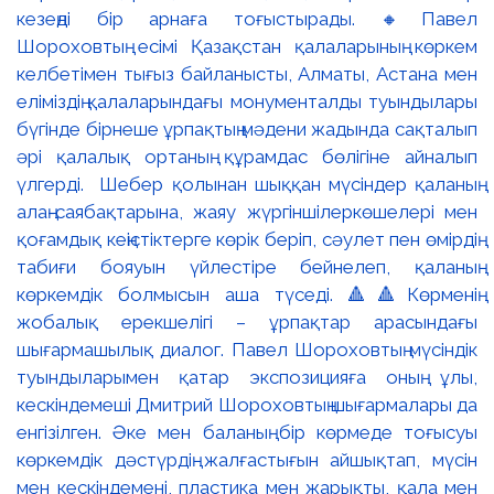
кезеңді бір арнаға тоғыстырады. 🔸Павел
Шороховтың есімі Қазақстан қалаларының көркем
келбетімен тығыз байланысты, Алматы, Астана мен
еліміздің қалаларындағы монументалды туындылары
бүгінде бірнеше ұрпақтың мәдени жадында сақталып
әрі қалалық ортаның құрамдас бөлігіне айналып
үлгерді. Шебер қолынан шыққан мүсіндер қаланың
алаң-саябақтарына, жаяу жүргіншілеркөшелері мен
қоғамдық кеңістіктерге көрік беріп, сәулет пен өмірдің
табиғи бояуын үйлестіре бейнелеп, қаланың
көркемдік болмысын аша түседі. 🔺🔺Көрменің
жобалық ерекшелігі – ұрпақтар арасындағы
шығармашылық диалог. Павел Шороховтың мүсіндік
туындыларымен қатар экспозицияға оның ұлы,
кескіндемеші Дмитрий Шороховтың шығармалары да
енгізілген. Әке мен баланың бір көрмеде тоғысуы
көркемдік дәстүрдің жалғастығын айшықтап, мүсін
мен кескіндемені, пластика мен жарықты, қала мен