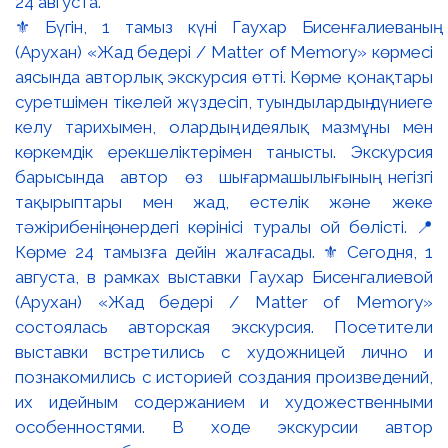
⚜️ Бүгін, 1 тамыз күні Гаухар Бисенғалиеваның
(Арухан) «Жад бедері / Matter of Memory» көрмесі
аясында авторлық экскурсия өтті. Көрме қонақтары
суретшімен тікелей жүздесіп, туындылардың дүниеге
келу тарихымен, олардың идеялық мазмұны мен
көркемдік ерекшеліктерімен танысты. Экскурсия
барысында автор өз шығармашылығының негізгі
тақырыптары мен жад, естелік және жеке
тәжірибенің өнердегі көрінісі туралы ой бөлісті. 📍
Көрме 24 тамызға дейін жалғасады. ⚜️ Сегодня, 1
августа, в рамках выставки Гаухар Бисенгалиевой
(Арухан) «Жад бедері / Matter of Memory»
состоялась авторская экскурсия. Посетители
выставки встретились с художницей лично и
познакомились с историей создания произведений,
их идейным содержанием и художественными
особенностями. В ходе экскурсии автор