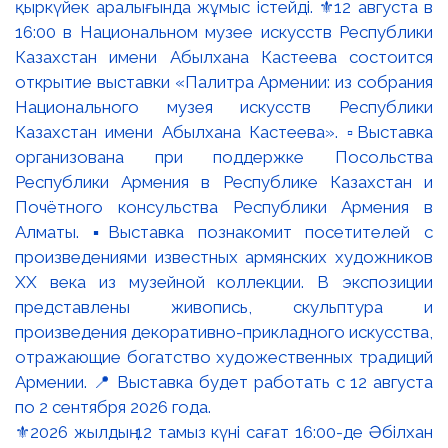
⚜️2026 жылдың 12 тамыз күні сағат 16:00-де Әбілхан