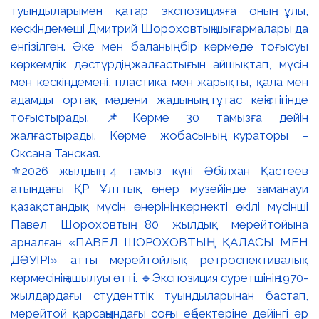
⚜️2026 жылдың 4 тамыз күні Әбілхан Қастеев
атындағы ҚР Ұлттық өнер музейінде заманауи
қазақстандық мүсін өнерінің көрнекті өкілі мүсінші
Павел Шороховтың 80 жылдық мерейтойына
арналған «ПАВЕЛ ШОРОХОВТЫҢ ҚАЛАСЫ МЕН
ДӘУІРІ» атты мерейтойлық ретроспективалық
көрмесінің ашылуы өтті. 🔹Экспозиция суретшінің 1970-
жылдардағы студенттік туындыларынан бастап,
мерейтой қарсаңындағы соңғы еңбектеріне дейінгі әр