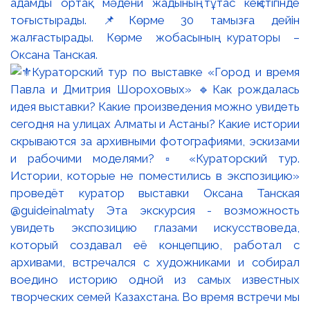
адамды ортақ мәдени жадының тұтас кеңістігінде
тоғыстырады. 📌Көрме 30 тамызға дейін
жалғастырады. Көрме жобасының кураторы –
Оксана Танская.