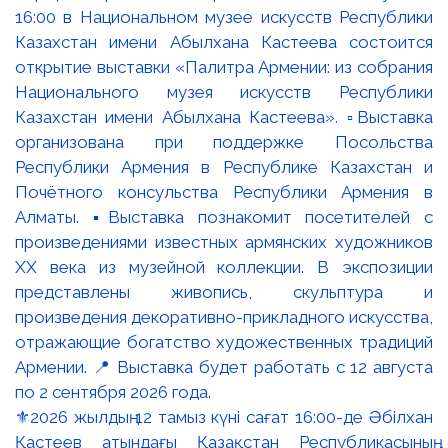
⚜️2026 жылдың 12 тамыз күні сағат 16:00-де Әбілхан
Қастеев атындағы Қазақстан Республикасының