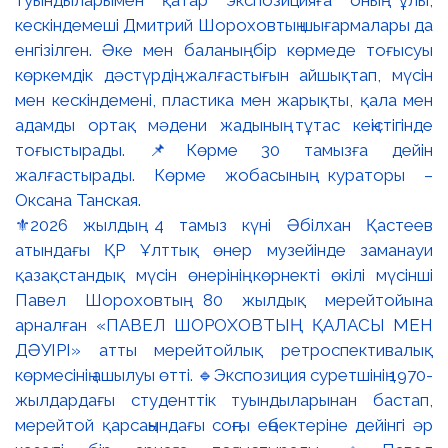
⚜️2026 жылдың 4 тамыз күні Әбілхан Қастеев
атындағы ҚР Ұлттық өнер музейінде заманауи
қазақстандық мүсін өнерінің көрнекті өкілі мүсінші
Павел Шороховтың 80 жылдық мерейтойына
арналған «ПАВЕЛ ШОРОХОВТЫҢ ҚАЛАСЫ МЕН
ДӘУІРІ» атты мерейтойлық ретроспективалық
көрмесінің ашылуы өтті. 🔹Экспозиция суретшінің 1970-
жылдардағы студенттік туындыларынан бастап,
мерейтой қарсаңындағы соңғы еңбектеріне дейінгі әр