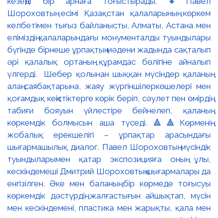
кезеңді бір арнаға тоғыстырады. 🔸Павел
Шороховтың есімі Қазақстан қалаларының көркем
келбетімен тығыз байланысты, Алматы, Астана мен
еліміздің қалаларындағы монументалды туындылары
бүгінде бірнеше ұрпақтың мәдени жадында сақталып
әрі қалалық ортаның құрамдас бөлігіне айналып
үлгерді. Шебер қолынан шыққан мүсіндер қаланың
алаң-саябақтарына, жаяу жүргіншілеркөшелері мен
қоғамдық кеңістіктерге көрік беріп, сәулет пен өмірдің
табиғи бояуын үйлестіре бейнелеп, қаланың
көркемдік болмысын аша түседі. 🔺🔺Көрменің
жобалық ерекшелігі – ұрпақтар арасындағы
шығармашылық диалог. Павел Шороховтың мүсіндік
туындыларымен қатар экспозицияға оның ұлы,
кескіндемеші Дмитрий Шороховтың шығармалары да
енгізілген. Әке мен баланың бір көрмеде тоғысуы
көркемдік дәстүрдің жалғастығын айшықтап, мүсін
мен кескіндемені, пластика мен жарықты, қала мен