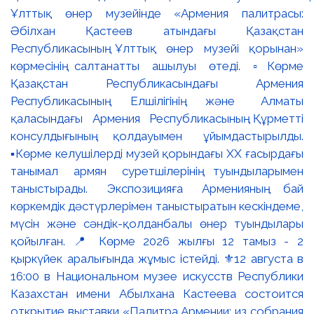
Ұлттық өнер музейінде «Армения палитрасы:
Әбілхан Қастеев атындағы Қазақстан
Республикасының Ұлттық өнер музейі қорынан»
көрмесінің салтанатты ашылуы өтеді. ▫️Көрме
Қазақстан Республикасындағы Армения
Республикасының Елшілігінің және Алматы
қаласындағы Армения Республикасының Құрметті
консулдығының қолдауымен ұйымдастырылды.
▪️Көрме келушілерді музей қорындағы ХХ ғасырдағы
танымал армян суретшілерінің туындыларымен
таныстырады. Экспозицияға Арменияның бай
көркемдік дәстүрлерімен таныстыратын кескіндеме,
мүсін және сәндік-қолданбалы өнер туындылары
қойылған. 📍 Көрме 2026 жылғы 12 тамыз - 2
қыркүйек аралығында жұмыс істейді. ⚜️12 августа в
16:00 в Национальном музее искусств Республики
Казахстан имени Абылхана Кастеева состоится
открытие выставки «Палитра Армении: из собрания