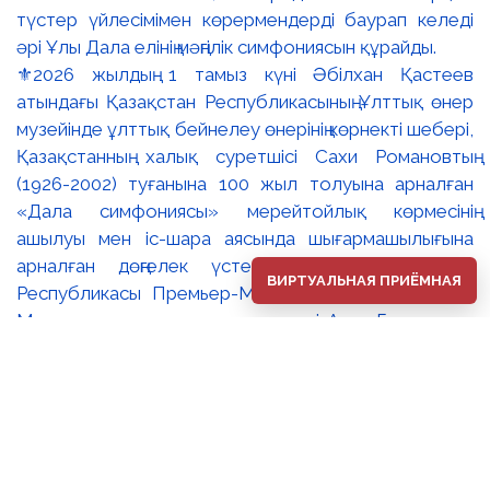
⚜️2026 жылдың 1 тамыз күні Әбілхан Қастеев
атындағы Қазақстан Республикасының Ұлттық өнер
музейінде ұлттық бейнелеу өнерінің көрнекті шебері,
Қазақстанның халық суретшісі Сахи Романовтың
(1926-2002) туғанына 100 жыл толуына арналған
«Дала симфониясы» мерейтойлық көрмесінің
ашылуы мен іс-шара аясында шығармашылығына
арналған дөңгелек үстел өтті. 🔹Қазақстан
ВИРТУАЛЬНАЯ ПРИЁМНАЯ
Республикасы Премьер-Министрінің орынбасары –
Мәдениет және ақпарат министрі Аида Ғалымқызы
Балаева Сахи Романовтың туғанына 100 жыл
толуына арналған «Дала симфониясы»
мерейтойлық көрмесінің ашылуына орай құттықтау
хатын жолдады. Құттықтау хатында Сахи
Романовтың қазақ бейнелеу өнерінде ұлттық
кескіндеме мен графиканың дамуына зор үлес қосқан