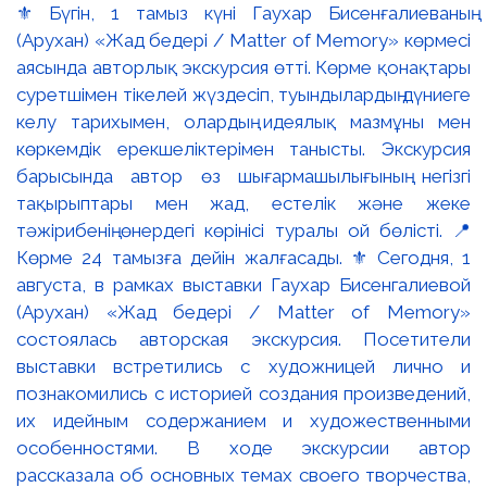
⚜️ Бүгін, 1 тамыз күні Гаухар Бисенғалиеваның
(Арухан) «Жад бедері / Matter of Memory» көрмесі
аясында авторлық экскурсия өтті. Көрме қонақтары
суретшімен тікелей жүздесіп, туындылардың дүниеге
келу тарихымен, олардың идеялық мазмұны мен
көркемдік ерекшеліктерімен танысты. Экскурсия
барысында автор өз шығармашылығының негізгі
тақырыптары мен жад, естелік және жеке
тәжірибенің өнердегі көрінісі туралы ой бөлісті. 📍
Көрме 24 тамызға дейін жалғасады. ⚜️ Сегодня, 1
августа, в рамках выставки Гаухар Бисенгалиевой
(Арухан) «Жад бедері / Matter of Memory»
состоялась авторская экскурсия. Посетители
выставки встретились с художницей лично и
познакомились с историей создания произведений,
их идейным содержанием и художественными
особенностями. В ходе экскурсии автор
рассказала об основных темах своего творчества,