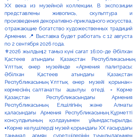
⚜️2026 жылдың 12 тамыз күні сағат 16:00-де Әбілхан
Қастеев атындағы Қазақстан Республикасының
Ұлттық өнер музейінде «Армения палитрасы:
Әбілхан Қастеев атындағы Қазақстан
Республикасының Ұлттық өнер музейі қорынан»
көрмесінің салтанатты ашылуы өтеді. ▫️Көрме
Қазақстан Республикасындағы Армения
Республикасының Елшілігінің және Алматы
қаласындағы Армения Республикасының Құрметті
консулдығының қолдауымен ұйымдастырылды.
▪️Көрме келушілерді музей қорындағы ХХ ғасырдағы
танымал армян суретшілерінің туындыларымен