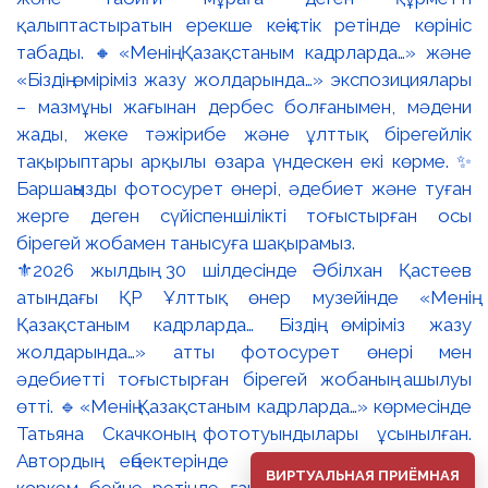
⚜️2026 жылдың 30 шілдесінде Әбілхан Қастеев
атындағы ҚР Ұлттық өнер музейінде «Менің
Қазақстаным кадрларда… Біздің өміріміз жазу
жолдарында…» атты фотосурет өнері мен
әдебиетті тоғыстырған бірегей жобаның ашылуы
өтті. 🔹«Менің Қазақстаным кадрларда…» көрмесінде
Татьяна Скачконың фототуындылары ұсынылған.
Автордың еңбектерінде Қазақстанның табиғаты
ВИРТУАЛЬНАЯ ПРИЁМНАЯ
көркем бейне ретінде ғана емес, ұлттық мәдени