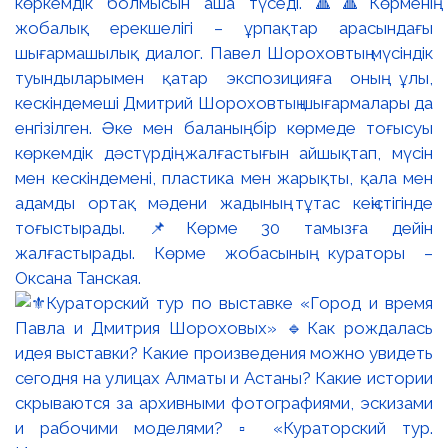
көркемдік болмысын аша түседі. 🔺🔺Көрменің
жобалық ерекшелігі – ұрпақтар арасындағы
шығармашылық диалог. Павел Шороховтың мүсіндік
туындыларымен қатар экспозицияға оның ұлы,
кескіндемеші Дмитрий Шороховтың шығармалары да
енгізілген. Әке мен баланың бір көрмеде тоғысуы
көркемдік дәстүрдің жалғастығын айшықтап, мүсін
мен кескіндемені, пластика мен жарықты, қала мен
адамды ортақ мәдени жадының тұтас кеңістігінде
тоғыстырады. 📌Көрме 30 тамызға дейін
жалғастырады. Көрме жобасының кураторы –
Оксана Танская.