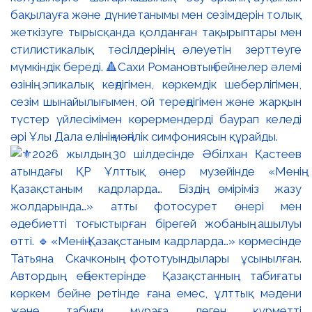
бақылауға және дүниетанымы мен сезімдерін толық
жеткізуге тырысқанда қолданған тақырыптары мен
стилистикалық тәсілдерінің әлеуетін зерттеуге
мүмкіндік береді. 🔺Сахи Романовтың бейнелер әлемі
өзінің эпикалық кеңдігімен, көркемдік шеберлігімен,
сезім шынайылығымен, ой тереңдігімен және жарқын
түстер үйлесімімен көрермендерді баурап келеді
әрі Ұлы Дала елінің мәңгілік симфониясын құрайды.