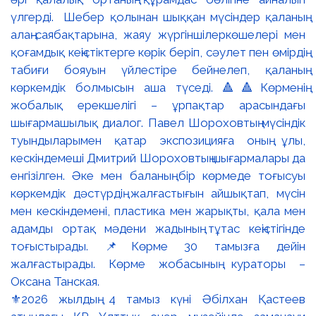
⚜️2026 жылдың 4 тамыз күні Әбілхан Қастеев