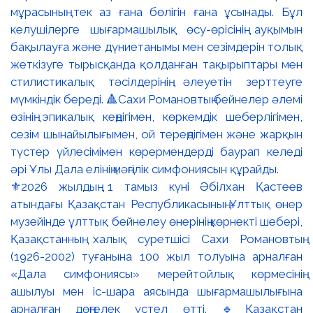
⚜️2026 жылдың 1 тамыз күні Әбілхан Қастеев
атындағы Қазақстан Республикасының Ұлттық өнер
музейінде ұлттық бейнелеу өнерінің көрнекті шебері,
Қазақстанның халық суретшісі Сахи Романовтың
(1926-2002) туғанына 100 жыл толуына арналған
«Дала симфониясы» мерейтойлық көрмесінің
ашылуы мен іс-шара аясында шығармашылығына
арналған дөңгелек үстел өтті. 🔹Қазақстан