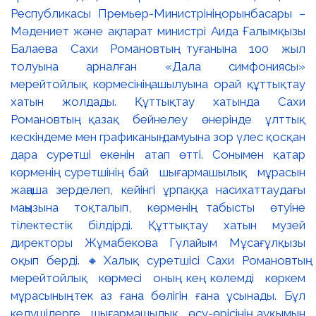
Республикасы Премьер-Министрінің орынбасары –
Мәдениет және ақпарат министрі Аида Ғалымқызы
Балаева Сахи Романовтың туғанына 100 жыл
толуына арналған «Дала симфониясы»
мерейтойлық көрмесінің ашылуына орай құттықтау
хатын жолдады. Құттықтау хатында Сахи
Романовтың қазақ бейнелеу өнерінде ұлттық
кескіндеме мен графиканың дамуына зор үлес қосқан
дара суретші екенін атап өтті. Сонымен қатар
көрменің суретшінің бай шығармашылық мұрасын
жаңаша зерделеп, кейінгі ұрпаққа насихаттаудағы
маңызына тоқталып, көрменің табысты өтуіне
тілектестік білдірді. Құттықтау хатын музей
директоры Жұмабекова Гүлайым Мұсағұлқызы
оқып берді. 🔸Халық суретшісі Сахи Романовтың
мерейтойлық көрмесі оның кең көлемді көркем
мұрасының тек аз ғана бөлігін ғана ұсынады. Бұл
келушілерге шығармашылық өсу-өрісінің ауқымын