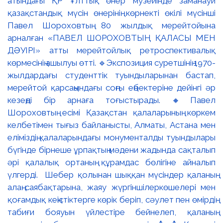
атындағы ҚР Ұлттық өнер музейінде заманауи
қазақстандық мүсін өнерінің көрнекті өкілі мүсінші
Павел Шороховтың 80 жылдық мерейтойына
арналған «ПАВЕЛ ШОРОХОВТЫҢ ҚАЛАСЫ МЕН
ДӘУІРІ» атты мерейтойлық ретроспективалық
көрмесінің ашылуы өтті. 🔹Экспозиция суретшінің 1970-
жылдардағы студенттік туындыларынан бастап,
мерейтой қарсаңындағы соңғы еңбектеріне дейінгі әр
кезеңді бір арнаға тоғыстырады. 🔸Павел
Шороховтың есімі Қазақстан қалаларының көркем
келбетімен тығыз байланысты, Алматы, Астана мен
еліміздің қалаларындағы монументалды туындылары
бүгінде бірнеше ұрпақтың мәдени жадында сақталып
әрі қалалық ортаның құрамдас бөлігіне айналып
үлгерді. Шебер қолынан шыққан мүсіндер қаланың
алаң-саябақтарына, жаяу жүргіншілеркөшелері мен
қоғамдық кеңістіктерге көрік беріп, сәулет пен өмірдің
табиғи бояуын үйлестіре бейнелеп, қаланың