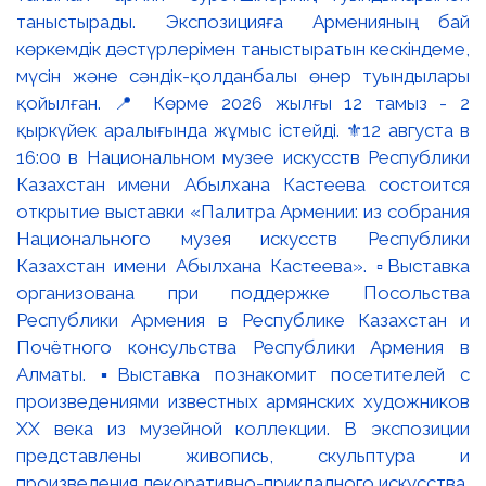
таныстырады. Экспозицияға Арменияның бай
көркемдік дәстүрлерімен таныстыратын кескіндеме,
мүсін және сәндік-қолданбалы өнер туындылары
қойылған. 📍 Көрме 2026 жылғы 12 тамыз - 2
қыркүйек аралығында жұмыс істейді. ⚜️12 августа в
16:00 в Национальном музее искусств Республики
Казахстан имени Абылхана Кастеева состоится
открытие выставки «Палитра Армении: из собрания
Национального музея искусств Республики
Казахстан имени Абылхана Кастеева». ▫️Выставка
организована при поддержке Посольства
Республики Армения в Республике Казахстан и
Почётного консульства Республики Армения в
Алматы. ▪️Выставка познакомит посетителей с
произведениями известных армянских художников
XX века из музейной коллекции. В экспозиции
представлены живопись, скульптура и
произведения декоративно-прикладного искусства,