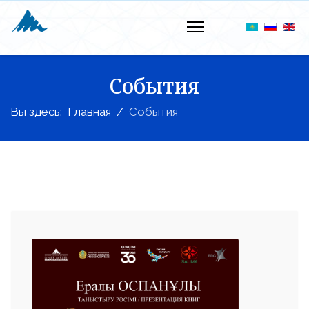
События
Вы здесь:
Главная
События