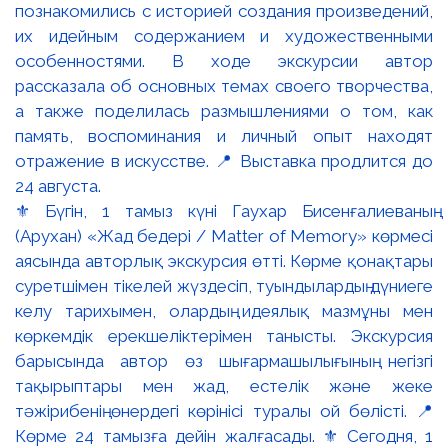
⚜️ Бүгін, 1 тамыз күні Гаухар Бисенғалиеваның
(Арухан) «Жад бедері / Matter of Memory» көрмесі
аясында авторлық экскурсия өтті. Көрме қонақтары
суретшімен тікелей жүздесіп, туындылардың дүниеге
келу тарихымен, олардың идеялық мазмұны мен
көркемдік ерекшеліктерімен танысты. Экскурсия
барысында автор өз шығармашылығының негізгі
тақырыптары мен жад, естелік және жеке
тәжірибенің өнердегі көрінісі туралы ой бөлісті. 📍
Көрме 24 тамызға дейін жалғасады. ⚜️ Сегодня, 1