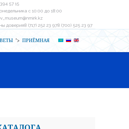
 394 57 15
онедельника с 10:00 до 18:00
ev_museum@nmirk.kz
 доверияㅤ8 (717) 252 23 97ㅤㅤ8 (700) 525 23 97
ВЕТЫ
ПРИЁМНАЯ
">
КАТАЛОГА