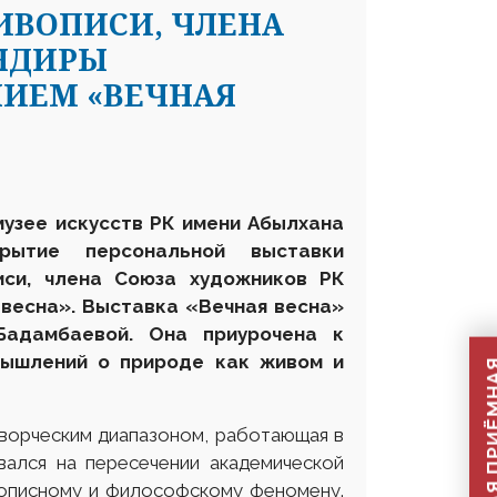
ИВОПИСИ, ЧЛЕНА
НДИРЫ
НИЕМ «ВЕЧНАЯ
музее искусств РК имени Абылхана
рытие персональной выставки
иси, члена Союза художников РК
 весна».
Выставка «Вечная весна»
Бадамбаевой. Она приурочена к
мышлений о природе как живом и
ворческим диапазоном, работающая в
вался на пересечении академической
ивописному и философскому феномену.