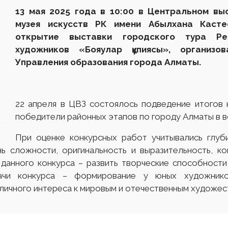
13 мая 2025 года в 10:00 в Центральном вы
музея искусств
РК
имени Абылхана Касте
открытие выставки
городского тура
Рес
художников «
Бояулар құпиясы
», организо
Управления образования города Алматы.
22 апреля в ЦВЗ состоялось подведение итогов 
победители районных этапов по городу Алматы в во
При оценке конкурсных работ учитывались глуб
ь сложности, оригинальность и выразительность, к
 данного конкурса – развить творческие способности
ачи конкурса – формирование у юных художников
 личного интереса к мировым и отечественным художес