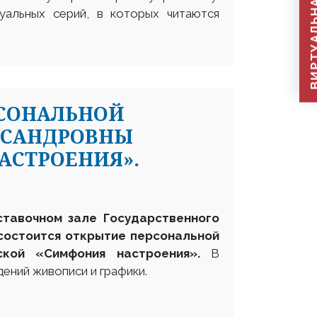
ВИРТУАЛЬНАЯ П
уальных серий, в которых читаются
РСОНАЛЬНОЙ
КСАНДРОВНЫ
АСТРОЕНИЯ».
ставочном зале Государственного
 состоится открытие персональной
нской
«
Симфония настроения
».
В
ений живописи и графики.