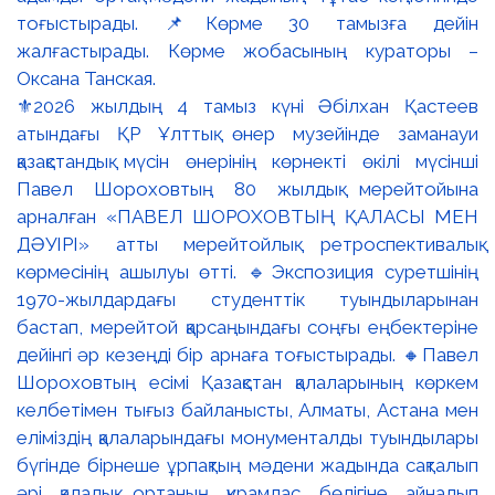
⚜️2026 жылдың 4 тамыз күні Әбілхан Қастеев
атындағы ҚР Ұлттық өнер музейінде заманауи
қазақстандық мүсін өнерінің көрнекті өкілі мүсінші
Павел Шороховтың 80 жылдық мерейтойына
арналған «ПАВЕЛ ШОРОХОВТЫҢ ҚАЛАСЫ МЕН
ДӘУІРІ» атты мерейтойлық ретроспективалық
көрмесінің ашылуы өтті. 🔹Экспозиция суретшінің
1970-жылдардағы студенттік туындыларынан
бастап, мерейтой қарсаңындағы соңғы еңбектеріне
дейінгі әр кезеңді бір арнаға тоғыстырады. 🔸Павел
Шороховтың есімі Қазақстан қалаларының көркем
келбетімен тығыз байланысты, Алматы, Астана мен
еліміздің қалаларындағы монументалды туындылары
бүгінде бірнеше ұрпақтың мәдени жадында сақталып
әрі қалалық ортаның құрамдас бөлігіне айналып