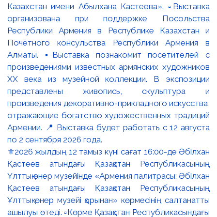
⚜️2026 жылдың 12 тамыз күні сағат 16:00-де Әбілхан
Қастеев атындағы Қазақстан Республикасының
Ұлттық өнер музейінде «Армения палитрасы: Әбілхан
Қастеев атындағы Қазақстан Республикасының
Ұлттық өнер музейі қорынан» көрмесінің салтанатты
ашылуы өтеді. ▫️Көрме Қазақстан Республикасындағы