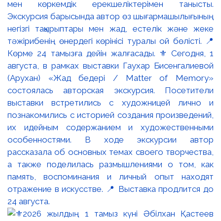
мен көркемдік ерекшеліктерімен танысты.
Экскурсия барысында автор өз шығармашылығының
негізгі тақырыптары мен жад, естелік және жеке
тәжірибенің өнердегі көрінісі туралы ой бөлісті. 📍
Көрме 24 тамызға дейін жалғасады. ⚜️ Сегодня, 1
августа, в рамках выставки Гаухар Бисенгалиевой
(Арухан) «Жад бедері / Matter of Memory»
состоялась авторская экскурсия. Посетители
выставки встретились с художницей лично и
познакомились с историей создания произведений,
их идейным содержанием и художественными
особенностями. В ходе экскурсии автор
рассказала об основных темах своего творчества,
а также поделилась размышлениями о том, как
память, воспоминания и личный опыт находят
отражение в искусстве. 📍 Выставка продлится до
24 августа.