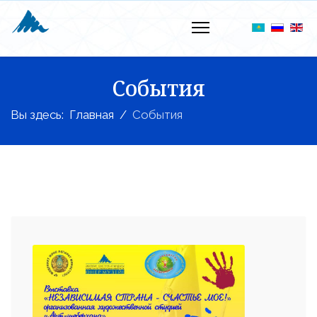
События
Вы здесь:
Главная
События