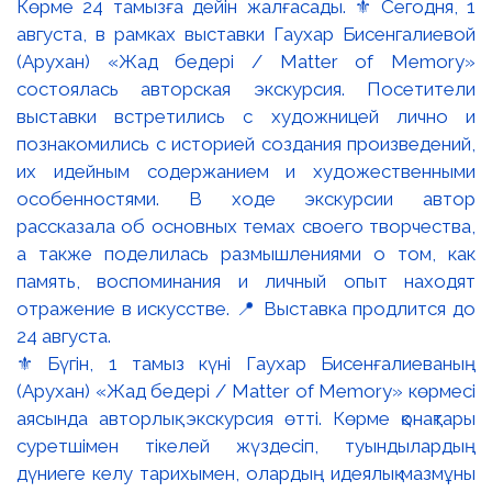
⚜️ Бүгін, 1 тамыз күні Гаухар Бисенғалиеваның
(Арухан) «Жад бедері / Matter of Memory» көрмесі
аясында авторлық экскурсия өтті. Көрме қонақтары
суретшімен тікелей жүздесіп, туындылардың
дүниеге келу тарихымен, олардың идеялық мазмұны