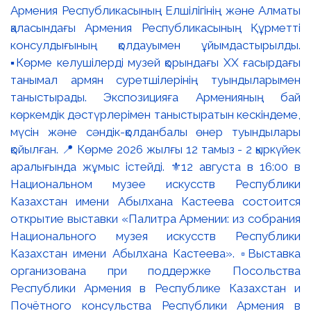
Армения Республикасының Елшілігінің және Алматы
қаласындағы Армения Республикасының Құрметті
консулдығының қолдауымен ұйымдастырылды.
▪️Көрме келушілерді музей қорындағы ХХ ғасырдағы
танымал армян суретшілерінің туындыларымен
таныстырады. Экспозицияға Арменияның бай
көркемдік дәстүрлерімен таныстыратын кескіндеме,
мүсін және сәндік-қолданбалы өнер туындылары
қойылған. 📍 Көрме 2026 жылғы 12 тамыз - 2 қыркүйек
аралығында жұмыс істейді. ⚜️12 августа в 16:00 в
Национальном музее искусств Республики
Казахстан имени Абылхана Кастеева состоится
открытие выставки «Палитра Армении: из собрания
Национального музея искусств Республики
Казахстан имени Абылхана Кастеева». ▫️Выставка
организована при поддержке Посольства
Республики Армения в Республике Казахстан и
Почётного консульства Республики Армения в