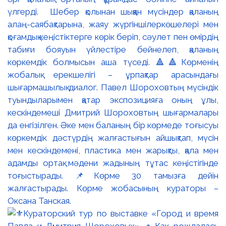
үлгерді. Шебер қолынан шыққан мүсіндер қаланың
алаң-саябақтарына, жаяу жүргіншілеркөшелері мен
қоғамдық кеңістіктерге көрік беріп, сәулет пен өмірдің
табиғи бояуын үйлестіре бейнелеп, қаланың
көркемдік болмысын аша түседі. 🔺🔺Көрменің
жобалық ерекшелігі – ұрпақтар арасындағы
шығармашылық диалог. Павел Шороховтың мүсіндік
туындыларымен қатар экспозицияға оның ұлы,
кескіндемеші Дмитрий Шороховтың шығармалары
да енгізілген. Әке мен баланың бір көрмеде тоғысуы
көркемдік дәстүрдің жалғастығын айшықтап, мүсін
мен кескіндемені, пластика мен жарықты, қала мен
адамды ортақ мәдени жадының тұтас кеңістігінде
тоғыстырады. 📌Көрме 30 тамызға дейін
жалғастырады. Көрме жобасының кураторы –
Оксана Танская.