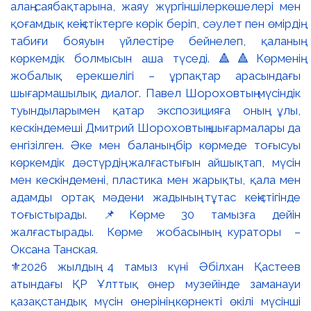
⚜️2026 жылдың 4 тамыз күні Әбілхан Қастеев
атындағы ҚР Ұлттық өнер музейінде заманауи
қазақстандық мүсін өнерінің көрнекті өкілі мүсінші