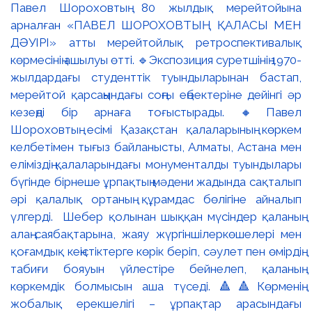
Павел Шороховтың 80 жылдық мерейтойына
арналған «ПАВЕЛ ШОРОХОВТЫҢ ҚАЛАСЫ МЕН
ДӘУІРІ» атты мерейтойлық ретроспективалық
көрмесінің ашылуы өтті. 🔹Экспозиция суретшінің 1970-
жылдардағы студенттік туындыларынан бастап,
мерейтой қарсаңындағы соңғы еңбектеріне дейінгі әр
кезеңді бір арнаға тоғыстырады. 🔸Павел
Шороховтың есімі Қазақстан қалаларының көркем
келбетімен тығыз байланысты, Алматы, Астана мен
еліміздің қалаларындағы монументалды туындылары
бүгінде бірнеше ұрпақтың мәдени жадында сақталып
әрі қалалық ортаның құрамдас бөлігіне айналып
үлгерді. Шебер қолынан шыққан мүсіндер қаланың
алаң-саябақтарына, жаяу жүргіншілеркөшелері мен
қоғамдық кеңістіктерге көрік беріп, сәулет пен өмірдің
табиғи бояуын үйлестіре бейнелеп, қаланың
көркемдік болмысын аша түседі. 🔺🔺Көрменің
жобалық ерекшелігі – ұрпақтар арасындағы