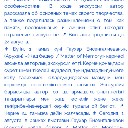
⚜️ Бүгін, 1 тамыз күні Гаухар Бисенғалиеваның
(Арухан) «Жад бедері / Matter of Memory» көрмесі
аясында авторлық экскурсия өтті. Көрме қонақтары
суретшімен тікелей жүздесіп, туындылардың дүниеге
келу тарихымен, олардың идеялық мазмұны мен
көркемдік ерекшеліктерімен танысты. Экскурсия
барысында автор өз шығармашылығының негізгі
тақырыптары мен жад, естелік және жеке
тәжірибенің өнердегі көрінісі туралы ой бөлісті. 📍
Көрме 24 тамызға дейін жалғасады. ⚜️ Сегодня, 1
августа, в рамках выставки Гаухар Бисенгалиевой
(Арухан) «Жад бедері / Matter of Memory»