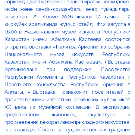
көркемдік дәстүрлерімен таныстыратын кескіндеме,
мүсін және сәндік-қолданбалы өнер туындылары
қойылған. 📍 Көрме 2026 жылғы 12 тамыз - 2
қыркүйек аралығында жұмыс істейді. ⚜️12 августа в
16:00 в Национальном музее искусств Республики
Казахстан имени Абылхана Кастеева состоится
открытие выставки «Палитра Армении: из собрания
Национального музея искусств Республики
Казахстан имени Абылхана Кастеева». ▫️Выставка
организована при поддержке Посольства
Республики Армения в Республике Казахстан и
Почётного консульства Республики Армения в
Алматы. ▪️Выставка познакомит посетителей с
произведениями известных армянских художников
XX века из музейной коллекции. В экспозиции
представлены живопись, скульптура и
произведения декоративно-прикладного искусства,
отражающие богатство художественных традиций