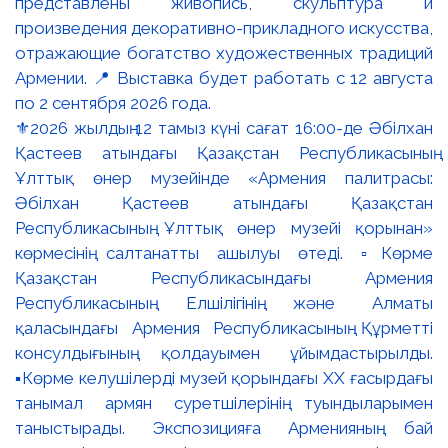
⚜️2026 жылдың 12 тамыз күні сағат 16:00-де Әбілхан
Қастеев атындағы Қазақстан Республикасының
Ұлттық өнер музейінде «Армения палитрасы:
Әбілхан Қастеев атындағы Қазақстан
Республикасының Ұлттық өнер музейі қорынан»
көрмесінің салтанатты ашылуы өтеді. ▫️Көрме
Қазақстан Республикасындағы Армения
Республикасының Елшілігінің және Алматы
қаласындағы Армения Республикасының Құрметті
консулдығының қолдауымен ұйымдастырылды.
▪️Көрме келушілерді музей қорындағы ХХ ғасырдағы
танымал армян суретшілерінің туындыларымен
таныстырады. Экспозицияға Арменияның бай