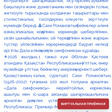
⚜️2026 жылдың 1 тамыз күні Әбілхан Қастеев
атындағы Қазақстан Республикасының Ұлттық өнер
музейінде ұлттық бейнелеу өнерінің көрнекті шебері,
Қазақстанның халық суретшісі Сахи Романовтың
(1926-2002) туғанына 100 жыл толуына арналған
«Дала симфониясы» мерейтойлық көрмесінің
ашылуы мен іс-шара аясында шығармашылығына
арналған дөңгелек үстел өтті. 🔹Қазақстан
ВИРТУАЛЬНАЯ ПРИЁМНАЯ
Республикасы Премьер-Министрінің орынбасары –