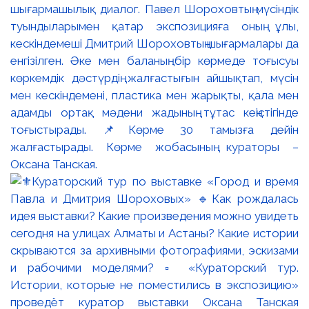
шығармашылық диалог. Павел Шороховтың мүсіндік
туындыларымен қатар экспозицияға оның ұлы,
кескіндемеші Дмитрий Шороховтың шығармалары да
енгізілген. Әке мен баланың бір көрмеде тоғысуы
көркемдік дәстүрдің жалғастығын айшықтап, мүсін
мен кескіндемені, пластика мен жарықты, қала мен
адамды ортақ мәдени жадының тұтас кеңістігінде
тоғыстырады. 📌Көрме 30 тамызға дейін
жалғастырады. Көрме жобасының кураторы –
Оксана Танская.