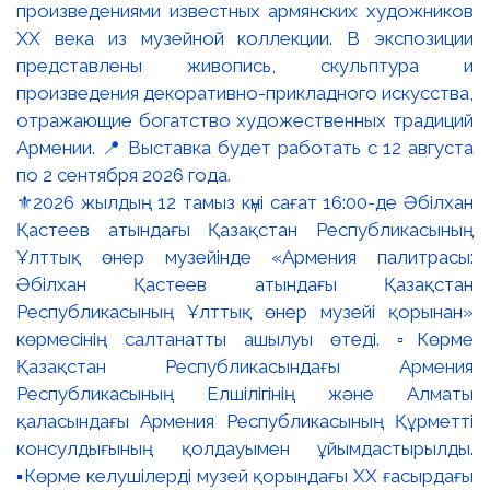
⚜️2026 жылдың 12 тамыз күні сағат 16:00-де Әбілхан
Қастеев атындағы Қазақстан Республикасының
Ұлттық өнер музейінде «Армения палитрасы:
Әбілхан Қастеев атындағы Қазақстан
Республикасының Ұлттық өнер музейі қорынан»
көрмесінің салтанатты ашылуы өтеді. ▫️Көрме
Қазақстан Республикасындағы Армения
Республикасының Елшілігінің және Алматы
қаласындағы Армения Республикасының Құрметті
консулдығының қолдауымен ұйымдастырылды.
▪️Көрме келушілерді музей қорындағы ХХ ғасырдағы