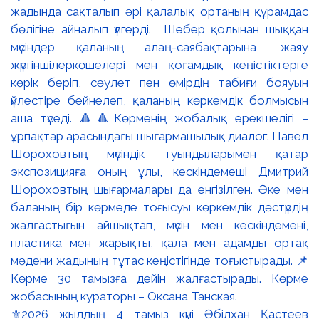
⚜️2026 жылдың 4 тамыз күні Әбілхан Қастеев