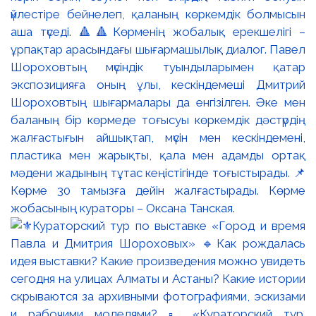
үйлестіре бейнелеп, қаланың көркемдік болмысын
аша түседі. 🔺🔺Көрменің жобалық ерекшелігі –
ұрпақтар арасындағы шығармашылық диалог. Павел
Шороховтың мүсіндік туындыларымен қатар
экспозицияға оның ұлы, кескіндемеші Дмитрий
Шороховтың шығармалары да енгізілген. Әке мен
баланың бір көрмеде тоғысуы көркемдік дәстүрдің
жалғастығын айшықтап, мүсін мен кескіндемені,
пластика мен жарықты, қала мен адамды ортақ
мәдени жадының тұтас кеңістігінде тоғыстырады. 📌
Көрме 30 тамызға дейін жалғастырады. Көрме
жобасының кураторы – Оксана Танская.