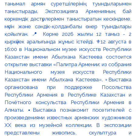
танымал армян суретшілерінің туындыларымен
таныстырады. Экспозицияға Арменияның бай
көркемдік дәстүрлерімен таныстыратын кескіндеме,
мүсін және сәндік-қолданбалы өнер туындылары
қойылған. 📍 Көрме 2026 жылғы 12 тамыз - 2
қыркүйек аралығында жұмыс істейді. ⚜️12 августа в
16:00 в Национальном музее искусств Республики
Казахстан имени Абылхана Кастеева состоится
открытие выставки «Палитра Армении: из собрания
Национального музея искусств Республики
Казахстан имени Абылхана Кастеева». ▫️Выставка
организована при поддержке Посольства
Республики Армения в Республике Казахстан и
Почётного консульства Республики Армения в
Алматы. ▪️Выставка познакомит посетителей с
произведениями известных армянских художников
XX века из музейной коллекции. В экспозиции
представлены живопись, скульптура и