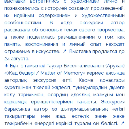
⚜️ Бүгін, 1 тамыз күні Гаухар Бисенғалиеваның (Арухан)
«Жад бедері / Matter of Memory» көрмесі аясында
авторлық экскурсия өтті. Көрме қонақтары
суретшімен тікелей жүздесіп, туындылардың дүниеге
келу тарихымен, олардың идеялық мазмұны мен
көркемдік ерекшеліктерімен танысты. Экскурсия
барысында автор өз шығармашылығының негізгі
тақырыптары мен жад, естелік және жеке
тәжірибенің өнердегі көрінісі туралы ой бөлісті. 📍