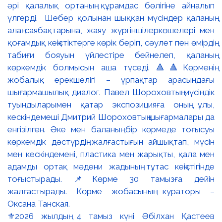
⚜️2026 жылдың 4 тамыз күні Әбілхан Қастеев