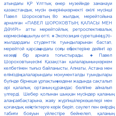
атындағы ҚР Ұлттық өнер музейінде заманауи
қазақстандық мүсін өнерінің көрнекті өкілі мүсінші
Павел Шороховтың 80 жылдық мерейтойына
арналған «ПАВЕЛ ШОРОХОВТЫҢ ҚАЛАСЫ МЕН
ДӘУІРІ» атты мерейтойлық ретроспективалық
көрмесінің ашылуы өтті. 🔹Экспозиция суретшінің 1970-
жылдардағы студенттік туындыларынан бастап,
мерейтой қарсаңындағы соңғы еңбектеріне дейінгі әр
кезеңді бір арнаға тоғыстырады. 🔸Павел
Шороховтың есімі Қазақстан қалаларының көркем
келбетімен тығыз байланысты, Алматы, Астана мен
еліміздің қалаларындағы монументалды туындылары
бүгінде бірнеше ұрпақтың мәдени жадында сақталып
әрі қалалық ортаның құрамдас бөлігіне айналып
үлгерді. Шебер қолынан шыққан мүсіндер қаланың
алаң-саябақтарына, жаяу жүргіншілеркөшелері мен
қоғамдық кеңістіктерге көрік беріп, сәулет пен өмірдің
табиғи бояуын үйлестіре бейнелеп, қаланың