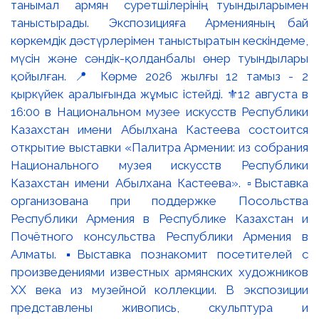
танымал армян суретшілерінің туындыларымен
таныстырады. Экспозицияға Арменияның бай
көркемдік дәстүрлерімен таныстыратын кескіндеме,
мүсін және сәндік-қолданбалы өнер туындылары
қойылған. 📍 Көрме 2026 жылғы 12 тамыз - 2
қыркүйек аралығында жұмыс істейді. ⚜️12 августа в
16:00 в Национальном музее искусств Республики
Казахстан имени Абылхана Кастеева состоится
открытие выставки «Палитра Армении: из собрания
Национального музея искусств Республики
Казахстан имени Абылхана Кастеева». ▫️Выставка
организована при поддержке Посольства
Республики Армения в Республике Казахстан и
Почётного консульства Республики Армения в
Алматы. ▪️Выставка познакомит посетителей с
произведениями известных армянских художников
XX века из музейной коллекции. В экспозиции
представлены живопись, скульптура и