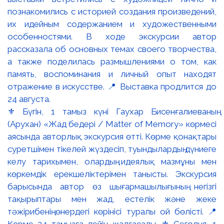
⚜️ Бүгін, 1 тамыз күні Гаухар Бисенғалиеваның
(Арухан) «Жад бедері / Matter of Memory» көрмесі
аясында авторлық экскурсия өтті. Көрме қонақтары
суретшімен тікелей жүздесіп, туындылардың дүниеге
келу тарихымен, олардың идеялық мазмұны мен
көркемдік ерекшеліктерімен танысты. Экскурсия
барысында автор өз шығармашылығының негізгі
тақырыптары мен жад, естелік және жеке
тәжірибенің өнердегі көрінісі туралы ой бөлісті. 📍