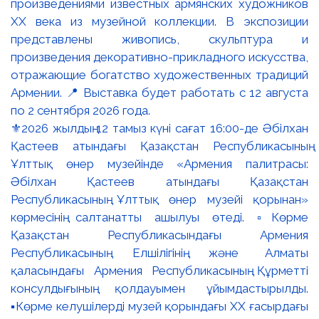
⚜️2026 жылдың 12 тамыз күні сағат 16:00-де Әбілхан
Қастеев атындағы Қазақстан Республикасының
Ұлттық өнер музейінде «Армения палитрасы:
Әбілхан Қастеев атындағы Қазақстан
Республикасының Ұлттық өнер музейі қорынан»
көрмесінің салтанатты ашылуы өтеді. ▫️Көрме
Қазақстан Республикасындағы Армения
Республикасының Елшілігінің және Алматы
қаласындағы Армения Республикасының Құрметті
консулдығының қолдауымен ұйымдастырылды.
▪️Көрме келушілерді музей қорындағы ХХ ғасырдағы