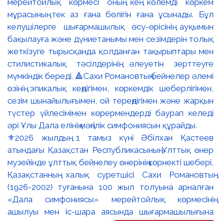
⚜️2026 жылдың 1 тамыз күні Әбілхан Қастеев
атындағы Қазақстан Республикасының Ұлттық өнер
музейінде ұлттық бейнелеу өнерінің көрнекті шебері,
Қазақстанның халық суретшісі Сахи Романовтың
(1926-2002) туғанына 100 жыл толуына арналған
«Дала симфониясы» мерейтойлық көрмесінің
ашылуы мен іс-шара аясында шығармашылығына