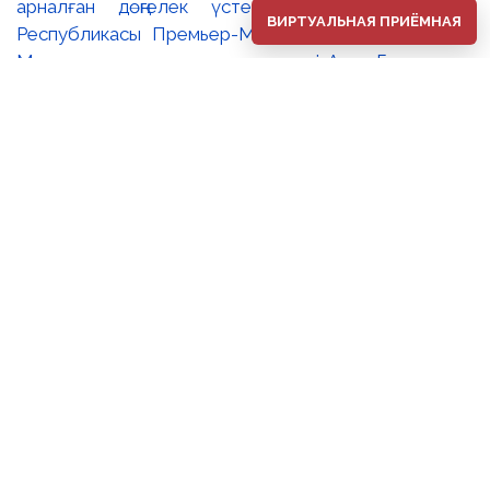
арналған дөңгелек үстел өтті. 🔹Қазақстан
ВИРТУАЛЬНАЯ ПРИЁМНАЯ
Республикасы Премьер-Министрінің орынбасары –
Мәдениет және ақпарат министрі Аида Ғалымқызы
Балаева Сахи Романовтың туғанына 100 жыл
толуына арналған «Дала симфониясы»
мерейтойлық көрмесінің ашылуына орай құттықтау
хатын жолдады. Құттықтау хатында Сахи
Романовтың қазақ бейнелеу өнерінде ұлттық
кескіндеме мен графиканың дамуына зор үлес қосқан
дара суретші екенін атап өтті. Сонымен қатар
көрменің суретшінің бай шығармашылық мұрасын
жаңаша зерделеп, кейінгі ұрпаққа насихаттаудағы
маңызына тоқталып, көрменің табысты өтуіне
тілектестік білдірді. Құттықтау хатын музей
директоры Жұмабекова Гүлайым Мұсағұлқызы
оқып берді. 🔸Халық суретшісі Сахи Романовтың
мерейтойлық көрмесі оның кең көлемді көркем
мұрасының тек аз ғана бөлігін ғана ұсынады. Бұл