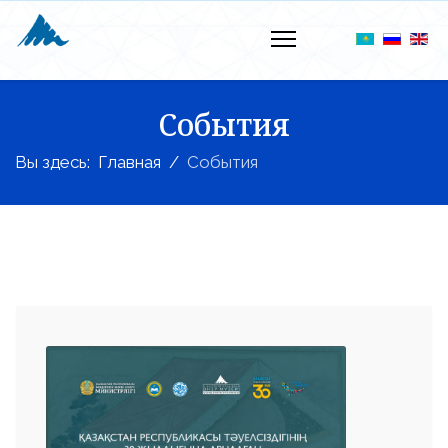
События
Вы здесь:
Главная
События