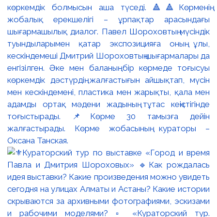
көркемдік болмысын аша түседі. 🔺🔺Көрменің
жобалық ерекшелігі – ұрпақтар арасындағы
шығармашылық диалог. Павел Шороховтың мүсіндік
туындыларымен қатар экспозицияға оның ұлы,
кескіндемеші Дмитрий Шороховтың шығармалары да
енгізілген. Әке мен баланың бір көрмеде тоғысуы
көркемдік дәстүрдің жалғастығын айшықтап, мүсін
мен кескіндемені, пластика мен жарықты, қала мен
адамды ортақ мәдени жадының тұтас кеңістігінде
тоғыстырады. 📌Көрме 30 тамызға дейін
жалғастырады. Көрме жобасының кураторы –
Оксана Танская.