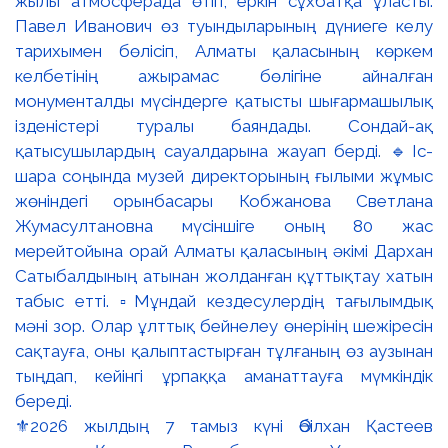
⚜️2026 жылдың 7 тамыз күні Әбілхан Қастеев