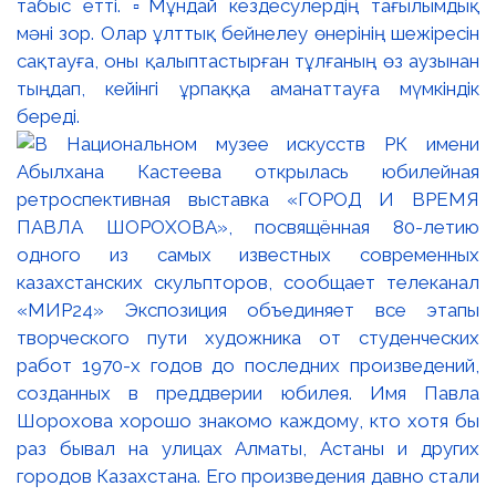
табыс етті. ▫️Мұндай кездесулердің тағылымдық
мәні зор. Олар ұлттық бейнелеу өнерінің шежіресін
сақтауға, оны қалыптастырған тұлғаның өз аузынан
тыңдап, кейінгі ұрпаққа аманаттауға мүмкіндік
береді.