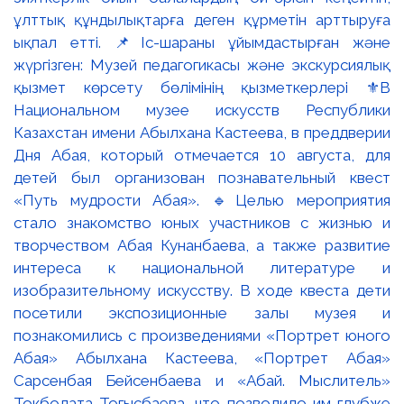
ұлттық құндылықтарға деген құрметін арттыруға
ықпал етті. 📌Іс-шараны ұйымдастырған және
жүргізген: Музей педагогикасы және экскурсиялық
қызмет көрсету бөлімінің қызметкерлері ⚜️В
Национальном музее искусств Республики
Казахстан имени Абылхана Кастеева, в преддверии
Дня Абая, который отмечается 10 августа, для
детей был организован познавательный квест
«Путь мудрости Абая». 🔹Целью мероприятия
стало знакомство юных участников с жизнью и
творчеством Абая Кунанбаева, а также развитие
интереса к национальной литературе и
изобразительному искусству. В ходе квеста дети
посетили экспозиционные залы музея и
познакомились с произведениями «Портрет юного
Абая» Абылхана Кастеева, «Портрет Абая»
Сарсенбая Бейсенбаева и «Абай. Мыслитель»
Токболата Тогысбаева, что позволило им глубже