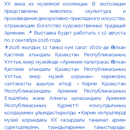
⚜️2026 жылдың 12 тамыз күні сағат 16:00-де Әбілхан
Қастеев атындағы Қазақстан Республикасының
Ұлттық өнер музейінде «Армения палитрасы: Әбілхан
Қастеев атындағы Қазақстан Республикасының
Ұлттық өнер музейі қорынан» көрмесінің
салтанатты ашылуы өтеді. ▫️Көрме Қазақстан
Республикасындағы Армения Республикасының
Елшілігінің және Алматы қаласындағы Армения
Республикасының Құрметті консулдығының
қолдауымен ұйымдастырылды. ▪️Көрме келушілерді
музей қорындағы ХХ ғасырдағы танымал армян
суретшілерінің туындыларымен таныстырады.