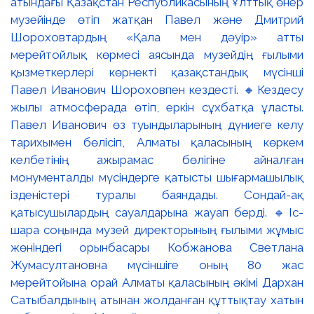
атындағы Қазақстан Республикасының Ұлттық өнер
музейінде өтіп жатқан Павел және Дмитрий
Шороховтардың «Қала мен дәуір» атты
мерейтойлық көрмесі аясында музейдің ғылыми
қызметкерлері көрнекті қазақстандық мүсінші
Павел Иванович Шороховпен кездесті. 🔸Кездесу
жылы атмосферада өтіп, еркін сұхбатқа ұласты.
Павел Иванович өз туындыларының дүниеге келу
тарихымен бөлісіп, Алматы қаласының көркем
келбетінің ажырамас бөлігіне айналған
монументалды мүсіндерге қатысты шығармашылық
ізденістері туралы баяндады. Сондай-ақ
қатысушылардың сауалдарына жауап берді. 🔹Іс-
шара соңында музей директорының ғылыми жұмыс
жөніндегі орынбасары Кобжанова Светлана
Жумасултановна мүсіншіге оның 80 жас
мерейтойына орай Алматы қаласының әкімі Дархан
Сатыбалдының атынан жолданған құттықтау хатын