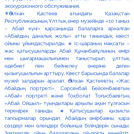
⚜️Әбілхан Қастеев атындағы Қазақстан
Республикасының Ұлттық өнер музейінде «10 тамыз
– Абай күні» қарсаңында балаларға арналған
«Абайдың даналық жолы» атты танымдық квест
ойыны ұйымдастырылды. 🔹Іс-шараның мақсаты –
жас қатысушыларды Абай Құнанбайұлының өмірі
мен шығармашылығымен таныстырып, ұлттық
әдебиет пен бейнелеу өнеріне деген
қызығушылығын арттыру. Квест барысында балалар
музей залдарын аралап, Әбілхан Қастеевтің «Жас
Абайдың портреті», Сәрсенбай Бейсенбаевтың
«Абай» портреті және Тоқболат Тоғысбаевтың
«Абай. Ойшыл» туындылары арқылы ақын тұлғасын
тереңірек таныды. 🔸Қатысушылар қызықты
тапсырмалар орындап, Абайдың өмірбаяны, қара
сөздері мен өлеңдері бойынша білімдерін сынады.
Зияткерлік ойын балалардың ой-өрісін кеңейтіп,