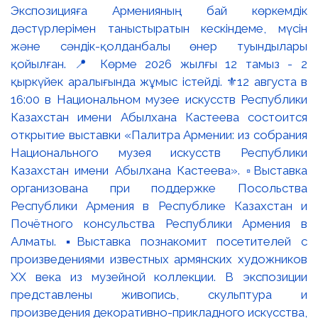
Экспозицияға Арменияның бай көркемдік
дәстүрлерімен таныстыратын кескіндеме, мүсін
және сәндік-қолданбалы өнер туындылары
қойылған. 📍 Көрме 2026 жылғы 12 тамыз - 2
қыркүйек аралығында жұмыс істейді. ⚜️12 августа в
16:00 в Национальном музее искусств Республики
Казахстан имени Абылхана Кастеева состоится
открытие выставки «Палитра Армении: из собрания
Национального музея искусств Республики
Казахстан имени Абылхана Кастеева». ▫️Выставка
организована при поддержке Посольства
Республики Армения в Республике Казахстан и
Почётного консульства Республики Армения в
Алматы. ▪️Выставка познакомит посетителей с
произведениями известных армянских художников
XX века из музейной коллекции. В экспозиции
представлены живопись, скульптура и
произведения декоративно-прикладного искусства,