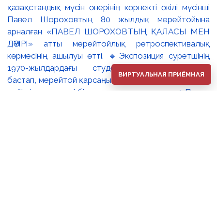
қазақстандық мүсін өнерінің көрнекті өкілі мүсінші
Павел Шороховтың 80 жылдық мерейтойына
арналған «ПАВЕЛ ШОРОХОВТЫҢ ҚАЛАСЫ МЕН
ДӘУІРІ» атты мерейтойлық ретроспективалық
көрмесінің ашылуы өтті. 🔹Экспозиция суретшінің
1970-жылдардағы студенттік туындыларынан
ВИРТУАЛЬНАЯ ПРИЁМНАЯ
бастап, мерейтой қарсаңындағы соңғы еңбектеріне
дейінгі әр кезеңді бір арнаға тоғыстырады. 🔸Павел
Шороховтың есімі Қазақстан қалаларының көркем
келбетімен тығыз байланысты, Алматы, Астана мен
еліміздің қалаларындағы монументалды
туындылары бүгінде бірнеше ұрпақтың мәдени
жадында сақталып әрі қалалық ортаның құрамдас
бөлігіне айналып үлгерді. Шебер қолынан шыққан
мүсіндер қаланың алаң-саябақтарына, жаяу
жүргіншілеркөшелері мен қоғамдық кеңістіктерге
көрік беріп, сәулет пен өмірдің табиғи бояуын
үйлестіре бейнелеп, қаланың көркемдік болмысын