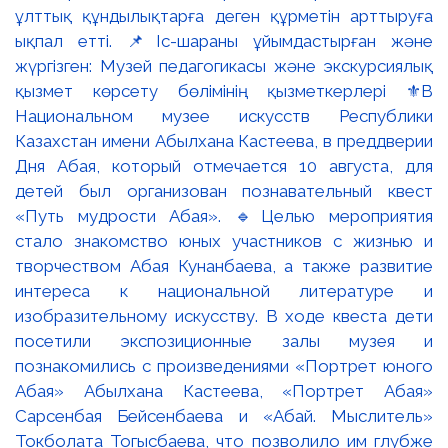
ұлттық құндылықтарға деген құрметін арттыруға
ықпал етті. 📌Іс-шараны ұйымдастырған және
жүргізген: Музей педагогикасы және экскурсиялық
қызмет көрсету бөлімінің қызметкерлері ⚜️В
Национальном музее искусств Республики
Казахстан имени Абылхана Кастеева, в преддверии
Дня Абая, который отмечается 10 августа, для
детей был организован познавательный квест
«Путь мудрости Абая». 🔹Целью мероприятия
стало знакомство юных участников с жизнью и
творчеством Абая Кунанбаева, а также развитие
интереса к национальной литературе и
изобразительному искусству. В ходе квеста дети
посетили экспозиционные залы музея и
познакомились с произведениями «Портрет юного
Абая» Абылхана Кастеева, «Портрет Абая»
Сарсенбая Бейсенбаева и «Абай. Мыслитель»
Токболата Тогысбаева, что позволило им глубже