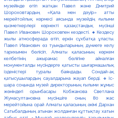
музейінде өтіп жатқан Павел және Дмитрий
Шороховтардың «Қала мен дәуір» атты
мерейтойлық көрмесі аясында музейдің ғылыми
қызметкерлері көрнекті қазақстандық мүсінші
Павел Иванович Шороховпен кездесті. 🔸Кездесу
жылы атмосферада өтіп, еркін сұхбатқа ұласты.
Павел Иванович өз туындыларының дүниеге келу
тарихымен бөлісіп, Алматы қаласының көркем
келбетінің ажырамас бөлігіне айналған
монументалды мүсіндерге қатысты шығармашылық
ізденістері туралы баяндады. Сондай-ақ
қатысушылардың сауалдарына жауап берді. 🔹Іс-
шара соңында музей директорының ғылыми жұмыс
жөніндегі орынбасары Кобжанова Светлана
Жумасултановна мүсіншіге оның 80 жас
мерейтойына орай Алматы қаласының әкімі Дархан
Сатыбалдының атынан жолданған құттықтау хатын
табыс етті. ▫️Мұндай кездесулердің тағылымдық