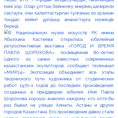
мәні зор. Олар ұлттық бейнелеу өнерінің шежіресін
сақтауға, оны қалыптастырған тұлғаның өз аузынан
тыңдап, кейінгі ұрпаққа аманаттауға мүмкіндік
береді.