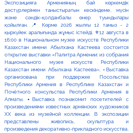
Экспозицияға Арменияның бай көркемдік
дәстүрлерімен таныстыратын кескіндеме, мүсін
және сәндік-қолданбалы өнер туындылары
қойылған. 📍 Көрме 2026 жылғы 12 тамыз - 2
қыркүйек аралығында жұмыс істейді. ⚜️12 августа в
16:00 в Национальном музее искусств Республики
Казахстан имени Абылхана Кастеева состоится
открытие выставки «Палитра Армении: из собрания
Национального музея искусств Республики
Казахстан имени Абылхана Кастеева». ▫️Выставка
организована при поддержке Посольства
Республики Армения в Республике Казахстан и
Почётного консульства Республики Армения в
Алматы. ▪️Выставка познакомит посетителей с
произведениями известных армянских художников
XX века из музейной коллекции. В экспозиции
представлены живопись, скульптура и
произведения декоративно-прикладного искусства,