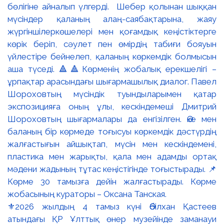
⚜️2026 жылдың 4 тамыз күні Әбілхан Қастеев
атындағы ҚР Ұлттық өнер музейінде заманауи