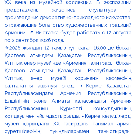
⚜️2026 жылдың 12 тамыз күні сағат 16:00-де Әбілхан
Қастеев атындағы Қазақстан Республикасының
Ұлттық өнер музейінде «Армения палитрасы: Әбілхан
Қастеев атындағы Қазақстан Республикасының
Ұлттық өнер музейі қорынан» көрмесінің
салтанатты ашылуы өтеді. ▫️Көрме Қазақстан
Республикасындағы Армения Республикасының
Елшілігінің және Алматы қаласындағы Армения
Республикасының Құрметті консулдығының
қолдауымен ұйымдастырылды. ▪️Көрме келушілерді
музей қорындағы ХХ ғасырдағы танымал армян
суретшілерінің туындыларымен таныстырады.