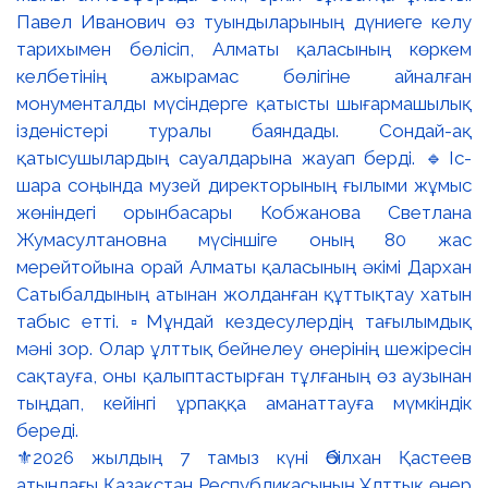
⚜️2026 жылдың 7 тамыз күні Әбілхан Қастеев
атындағы Қазақстан Республикасының Ұлттық өнер