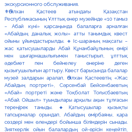
⚜️Әбілхан Қастеев атындағы Қазақстан
Республикасының Ұлттық өнер музейінде «10 тамыз
– Абай күні» қарсаңында балаларға арналған
«Абайдың даналық жолы» атты танымдық квест
ойыны ұйымдастырылды. 🔹Іс-шараның мақсаты –
жас қатысушыларды Абай Құнанбайұлының өмірі
мен шығармашылығымен таныстырып, ұлттық
әдебиет пен бейнелеу өнеріне деген
қызығушылығын арттыру. Квест барысында балалар
музей залдарын аралап, Әбілхан Қастеевтің «Жас
Абайдың портреті», Сәрсенбай Бейсенбаевтың
«Абай» портреті және Тоқболат Тоғысбаевтың
«Абай. Ойшыл» туындылары арқылы ақын тұлғасын
тереңірек таныды. 🔸Қатысушылар қызықты
тапсырмалар орындап, Абайдың өмірбаяны, қара
сөздері мен өлеңдері бойынша білімдерін сынады.
Зияткерлік ойын балалардың ой-өрісін кеңейтіп,