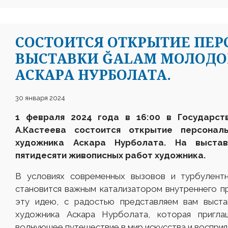
СОСТОИТСЯ ОТКРЫТИЕ ПЕ
ВЫСТАВКИ ĞALAM МОЛОД
АСКАРА НУРБОЛАТА.
30 января 2024
1 февраля 2024 года в 16:00 в Государст
А.Кастеева состоится открытие персона
художника Аскара Нурболата
. На выстав
пятидесяти живописных работ художника.
В условиях современных вызовов и турбулентн
становится важным катализатором внутреннего п
эту идею, с радостью представляем вам выст
художника Аскара Нурболата, которая пригл
волнующее путешествие в мир искусства и восприя