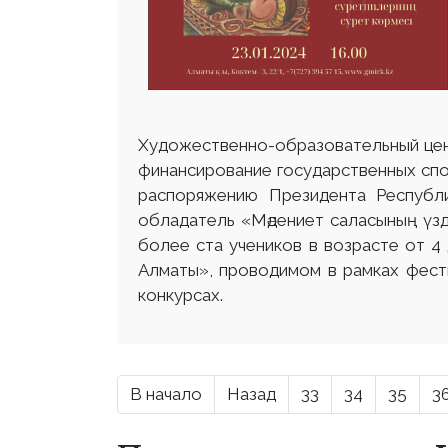
Художественно-образовательный цен
финансирование государственных спор
распоряжению Президента Республи
обладатель «Мәдениет саласының үзд
более ста учеников в возрасте от 4
Алматы», проводимом в рамках фест
конкурсах.
В начало
Назад
33
34
35
3