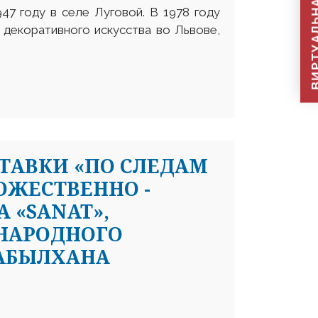
ВИРТУАЛЬНАЯ П
47 году в селе Луговой. В 1978 году
 декоративного искусства во Львове,
ТАВКИ «ПО СЛЕДАМ
ОЖЕСТВЕННО -
 «SANAT»,
 НАРОДНОГО
АБЫЛХАНА