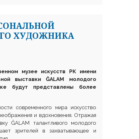
РСОНАЛЬНОЙ
ОГО ХУДОЖНИКА
венном музее искусств РК имени
льной выставки
Ğ
ALAM
молодого
ке
будут представлены более
ости современного мира искусство
реображения и вдохновения. Отражая
авку ĞALAM талантливого молодого
ашает зрителей в захватывающее и
тия.