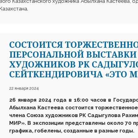
вого Казахстанского художника Абылхана Кастеева, о
Казахстана.
СОСТОИТСЯ ТОРЖЕСТВЕНН
ПЕРСОНАЛЬНОЙ ВЫСТАВКИ
ХУДОЖНИКОВ РК САДЫГУ
СЕЙТКЕНДИРОВИЧА «ЭТО М
22 января 2024
2
6
января
202
4
года в 16:00 часов в Государ
Абылхана Кастеева состоится торжественное
член
а
Союза художников
Р
К
Садыгулова Рахи
МИР». В экспозиции представлены около 70 пр
графика, гобелены, созданные в разные годы.