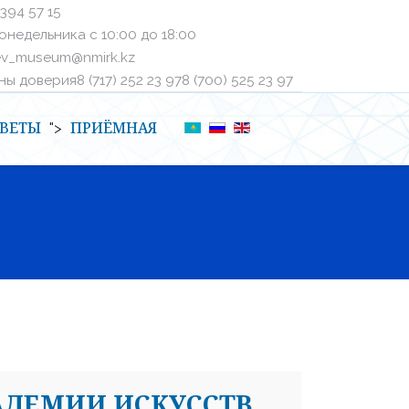
 394 57 15
онедельника с 10:00 до 18:00
ev_museum@nmirk.kz
 доверияㅤ8 (717) 252 23 97ㅤㅤ8 (700) 525 23 97
ВЕТЫ
ПРИЁМНАЯ
">
АДЕМИИ ИСКУССТВ