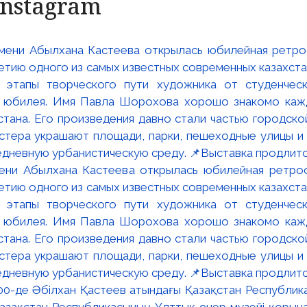
Instagram
мени Абылхана Кастеева открылась юбилейная ретр
ю одного из самых известных современных казахста
 этапы творческого пути художника от студенческ
и юбилея. Имя Павла Шорохова хорошо знакомо кажд
стана. Его произведения давно стали частью городско
астера украшают площади, парки, пешеходные улицы и
едневную урбанистическую среду. 📌Выставка продлится