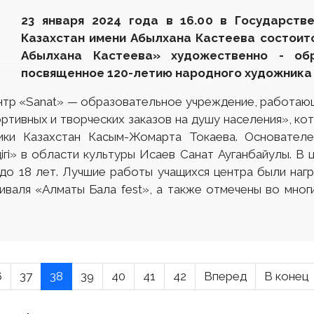
23 января 2024 года в 16.00 в Государств
Казахстан имени Абылхана Кастеева состоит
Абылхана Кастеева» художественно - обр
посвященное 120-летию народного художника 
тр «Sanat» — образовательное учреждение, работаю
тивных и творческих заказов на душу населения», кото
ки Казахстан Касым-Жомарта Токаева. Основателе
ігі» в области культуры Исаев Санат Ауганбайулы. В 
 до 18 лет. Лучшие работы учащихся центра были наг
иваля «Алматы Бала fest», а также отмечены во мног
6
37
38
39
40
41
42
Вперед
В конец