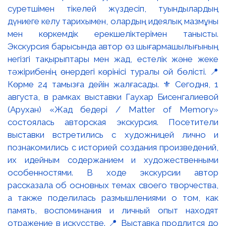
суретшімен тікелей жүздесіп, туындылардың
дүниеге келу тарихымен, олардың идеялық мазмұны
мен көркемдік ерекшеліктерімен танысты.
Экскурсия барысында автор өз шығармашылығының
негізгі тақырыптары мен жад, естелік және жеке
тәжірибенің өнердегі көрінісі туралы ой бөлісті. 📍
Көрме 24 тамызға дейін жалғасады. ⚜️ Сегодня, 1
августа, в рамках выставки Гаухар Бисенгалиевой
(Арухан) «Жад бедері / Matter of Memory»
состоялась авторская экскурсия. Посетители
выставки встретились с художницей лично и
познакомились с историей создания произведений,
их идейным содержанием и художественными
особенностями. В ходе экскурсии автор
рассказала об основных темах своего творчества,
а также поделилась размышлениями о том, как
память, воспоминания и личный опыт находят
отражение в искусстве. 📍 Выставка продлится до