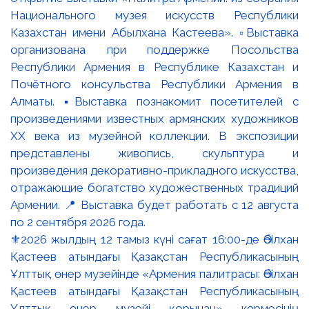
⚜️2026 жылдың 12 тамыз күні сағат 16:00-де Әбілхан
Қастеев атындағы Қазақстан Республикасының
Ұлттық өнер музейінде «Армения палитрасы: Әбілхан
Қастеев атындағы Қазақстан Республикасының
Ұлттық өнер музейі қорынан» көрмесінің