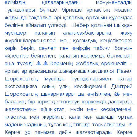
еліміздің қалаларындағы монументалды
туындылары бүгінде бірнеше ұрпақтың мәдени
жадында сақталып әрі қалалық ортаның құрамдас
бөлігіне айналып үлгерді. Шебер қолынан шыққан
мүсіндер қаланың алаң-саябақтарына, жаяу
жүргіншілеркөшелері мен қоғамдық кеңістіктерге
көрік беріп, сәулет пен өмірдің табиғи бояуын
үйлестіре бейнелеп, қаланың көркемдік болмысын
аша түседі. 🔺🔺Көрменің жобалық ерекшелігі –
ұрпақтар арасындағы шығармашылық диалог. Павел
Шороховтың мүсіндік туындыларымен қатар
экспозицияға оның ұлы, кескіндемеші Дмитрий
Шороховтың шығармалары да енгізілген. Әке мен
баланың бір көрмеде тоғысуы көркемдік дәстүрдің
жалғастығын айшықтап, мүсін мен кескіндемені,
пластика мен жарықты, қала мен адамды ортақ
мәдени жадының тұтас кеңістігінде тоғыстырады. 📌
Көрме 30 тамызға дейін жалғастырады. Көрме