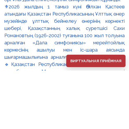
⚜️2026 жылдың 1 тамыз күні Әбілхан Қастеев
атындағы Қазақстан Республикасының Ұлттық өнер
музейінде ұлттық бейнелеу өнерінің көрнекті
шебері, Қазақстанның халық суретшісі Сахи
Романовтың (1926-2002) туғанына 100 жыл толуына
арналған «Дала симфониясы» мерейтойлық
көрмесінің ашылуы мен іс-шара аясында
шығармашылығына арналған дөңгелек үстел өтті.
ВИРТУАЛЬНАЯ ПРИЁМНАЯ
🔹Қазақстан Республикасы Премьер-Министрінің
орынбасары – Мәдениет және ақпарат министрі
Аида Ғалымқызы Балаева Сахи Романовтың
туғанына 100 жыл толуына арналған «Дала
симфониясы» мерейтойлық көрмесінің ашылуына
орай құттықтау хатын жолдады. Құттықтау хатында
Сахи Романовтың қазақ бейнелеу өнерінде ұлттық
кескіндеме мен графиканың дамуына зор үлес
қосқан дара суретші екенін атап өтті. Сонымен