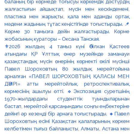
⚜️2026 жылдың 4 тамыз күні Әбілхан Қастеев
атындағы ҚР Ұлттық өнер музейінде заманауи
қазақстандық мүсін өнерінің көрнекті өкілі мүсінші
Павел Шороховтың 80 жылдық мерейтойына
арналған «ПАВЕЛ ШОРОХОВТЫҢ ҚАЛАСЫ МЕН
ДӘУІРІ» атты мерейтойлық ретроспективалық
көрмесінің ашылуы өтті. 🔹Экспозиция суретшінің
1970-жылдардағы студенттік туындыларынан
бастап, мерейтой қарсаңындағы соңғы еңбектеріне
дейінгі әр кезеңді бір арнаға тоғыстырады. 🔸Павел
Шороховтың есімі Қазақстан қалаларының көркем
келбетімен тығыз байланысты, Алматы, Астана мен