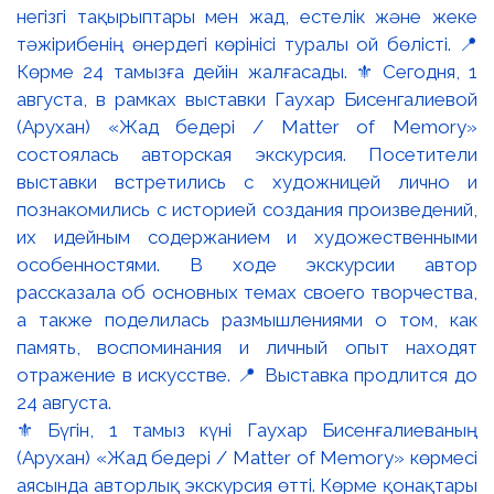
⚜️ Бүгін, 1 тамыз күні Гаухар Бисенғалиеваның
(Арухан) «Жад бедері / Matter of Memory» көрмесі
аясында авторлық экскурсия өтті. Көрме қонақтары