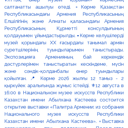
салтанатты ашылуы өтеді. ▫️Көрме Қазақстан
Республикасындағы Армения Республикасының
Елшілігінің және Алматы қаласындағы Армения
Республикасының Құрметті консулдығының
қолдауымен ұйымдастырылды. ▪️Көрме келушілерді
музей қорындағы ХХ ғасырдағы танымал армян
суретшілерінің туындыларымен таныстырады.
Экспозицияға Арменияның бай көркемдік
дәстүрлерімен таныстыратын кескіндеме, мүсін
және сәндік-қолданбалы өнер туындылары
қойылған. 📍 Көрме 2026 жылғы 12 тамыз - 2
қыркүйек аралығында жұмыс істейді. ⚜️12 августа в
16:00 в Национальном музее искусств Республики
Казахстан имени Абылхана Кастеева состоится
открытие выставки «Палитра Армении: из собрания
Национального музея искусств Республики
Казахстан имени Абылхана Кастеева». ▫️Выставка