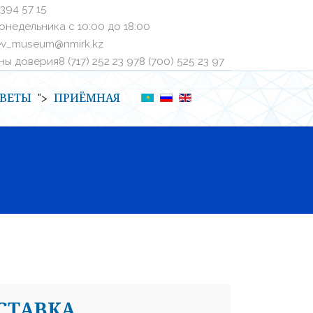
 394 57 15
онедельника с 10:00 до 18:00
ev_museum@nmirk.kz
 доверияㅤ8 (717) 252 23 97ㅤㅤ8 (700) 525 23 97
ВЕТЫ
ПРИЁМНАЯ
">
СТАВКА